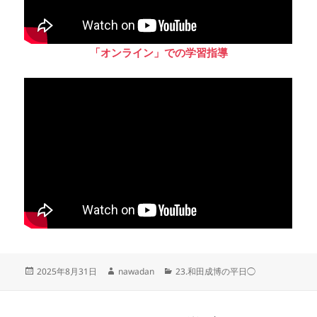
「オンライン」での学習指導
投
作
カ
2025年8月31日
nawadan
23.和田成博の平日◯
稿
成
テ
日:
者
ゴ
リ