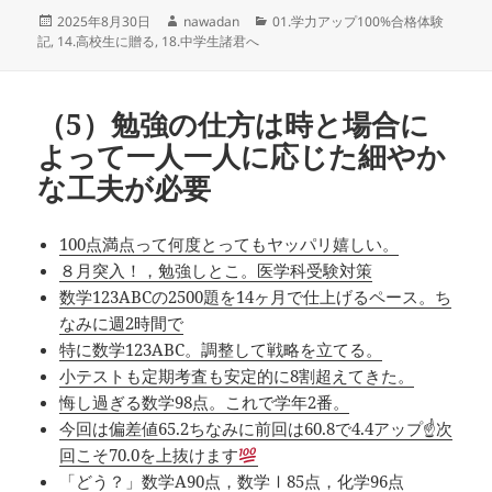
投
作
カ
2025年8月30日
nawadan
01.学力アップ100%合格体験
稿
成
テ
記
,
14.高校生に贈る
,
18.中学生諸君へ
日:
者
ゴ
リ
ー
（5）勉強の仕方は時と場合に
よって一人一人に応じた細やか
な工夫が必要
100点満点って何度とってもヤッパリ嬉しい。
８月突入！，勉強しとこ。医学科受験対策
数学123ABCの2500題を14ヶ月で仕上げるペース。ち
なみに週2時間で
特に数学123ABC。調整して戦略を立てる。
小テストも定期考査も安定的に8割超えてきた。
悔し過ぎる数学98点。これで学年2番。
今回は偏差値65.2ちなみに前回は60.8で4.4アップ☝
次
回こそ70.0を上抜けます
「どう？」数学A90点，数学Ⅰ85点，化学96点