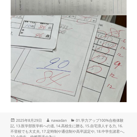
投
作
カ
2025年8月29日
nawadan
01.学力アップ100%合格体験
稿
成
テ
記
,
13.医学部医学科への道
,
14.高校生に贈る
,
15.自宅浪人する力
,
16.
日:
者
ゴ
不登校でも大丈夫
,
17.定時制や通信制や高卒認定や
,
18.中学生諸君へ
,
リ
22.小学生、幼稚園児の為に