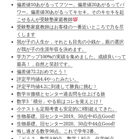
偏差値10あがるってフツー。偏差値20あがるってパ
ワー。偏差値30あがるってキセキ。そのキセキを起
こせるんが受験塾家庭教師
受験塾家庭教師はお客様の一番近いところで力を尽
くします
我が子の人生か，それとも目先の小銭か，親の選択
が我が子の生涯年収を決めます。
学力アップ100%の実績を集めました。成績良いって
最高！，自然と笑顔です。
偏差値72.2おめでとう！
評定平均値4.4やったみたい。
評定平均値4.2に到達して勝負に挑む！
数学Ⅲ微積とセンター過去問を仕上げる旅
数学3「積分」やる前はコレを覚えとけ！
小テストも定期考査も安定的に8割超えてきた。
生物基礎。旧センター2019。50点中45点Good!
生物基礎。旧センター2020。50点中44点Good!
悔し過ぎる数学98点。これで学年2番。
「どう？」数学A90点，数学Ⅰ85点，化学96点