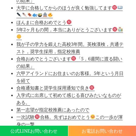
の結果」
大学に合格してからのほうが良く勉強してます
ほんまに合格おめでとう
5年2ヶ月もの間，本当にありがとうございます
我が子の学力を鍛えた高校3年間。英検漢検，共通テ
スト，奨学生採用，指定校推薦
合格おめでとうございます
「5，6週間に渡る闘い
の結果」
六甲アイランドにお住まいのお客様。5年という月日
を経て
合格通知書と奨学生採用通知で良き
入学式に出席して初めて感じる喜びみたいなものが
ある。
第一志望が指定校推薦にあったので
一次試験
合格。先ずはおめでとう
この一歩が渾
身の一撃
公式LINEお問い合わせ
お電話お問い合わせ
先ずは一次試験。合格おめでとう