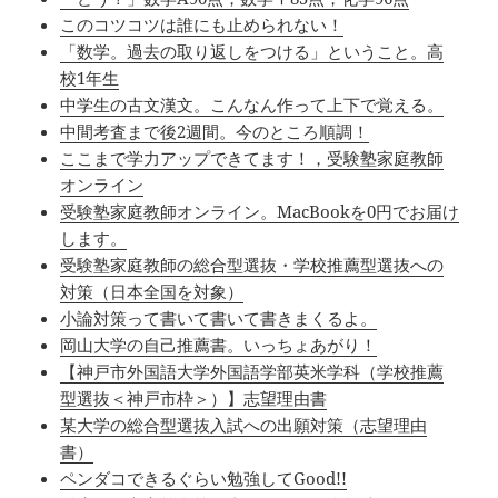
このコツコツは誰にも止められない！
「数学。過去の取り返しをつける」ということ。高
校1年生
中学生の古文漢文。こんなん作って上下で覚える。
中間考査まで後2週間。今のところ順調！
ここまで学力アップできてます！，受験塾家庭教師
オンライン
受験塾家庭教師オンライン。MacBookを0円でお届け
します。
受験塾家庭教師の総合型選抜・学校推薦型選抜への
対策（日本全国を対象）
小論対策って書いて書いて書きまくるよ。
岡山大学の自己推薦書。いっちょあがり！
【神戸市外国語大学外国語学部英米学科（学校推薦
型選抜＜神戸市枠＞）】志望理由書
某大学の総合型選抜入試への出願対策（志望理由
書）
ペンダコできるぐらい勉強してGood!!