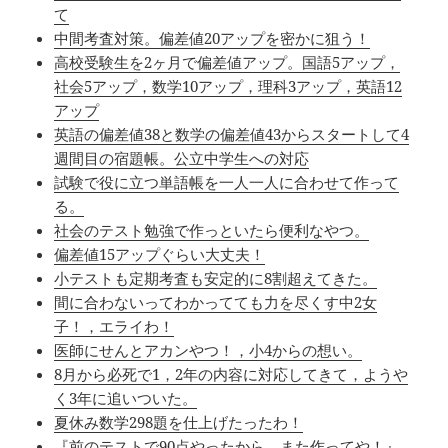
て
中間考査対策。偏差値20アップを密かに狙う！
高校受験生を2ヶ月で偏差値アップ。国語5アップ，
社会5アップ，数学10アップ，理科3アップ，英語12
アップ
英語の偏差値38と数学の偏差値43からスタートして4
週間目の宿題帳。公立中学生への対応
試験で役に立つ単語帳を一人一人に合わせて作って
る。
社会のテスト勉強で作っといたら便利なやつ。
偏差値15アップぐらい大丈夫！
小テストも定期考査も安定的に8割超えてきた。
間に合わないってわかってても力を尽くす中2女
子！，エライわ！
医師にせんとアカンやつ！，小4からの想い。
8月から必死で1，2年の内容に対応してきて，ようや
く3年に追いついた。
夏休み数学298題を仕上げたったわ！
『前のテストで90点やったから，また作ってや！』