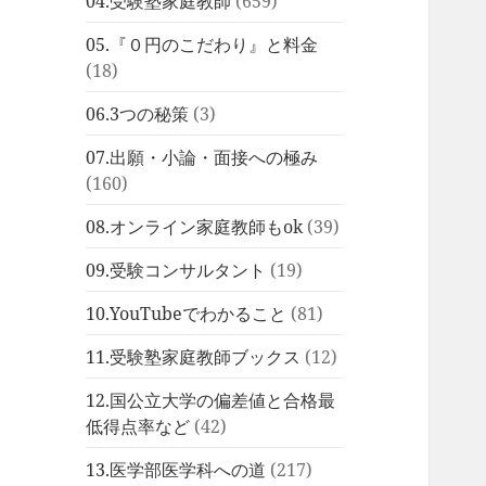
04.受験塾家庭教師
(659)
05.『０円のこだわり』と料金
(18)
06.3つの秘策
(3)
07.出願・小論・面接への極み
(160)
08.オンライン家庭教師もok
(39)
09.受験コンサルタント
(19)
10.YouTubeでわかること
(81)
11.受験塾家庭教師ブックス
(12)
12.国公立大学の偏差値と合格最
低得点率など
(42)
13.医学部医学科への道
(217)