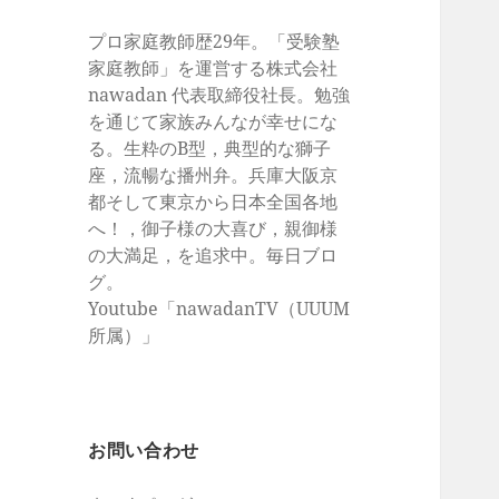
プロ家庭教師歴29年。「受験塾
家庭教師」を運営する株式会社
nawadan 代表取締役社長。勉強
を通じて家族みんなが幸せにな
る。生粋のB型，典型的な獅子
座，流暢な播州弁。兵庫大阪京
都そして東京から日本全国各地
へ！，御子様の大喜び，親御様
の大満足，を追求中。毎日ブロ
グ。
Youtube「nawadanTV（UUUM
所属）」
お問い合わせ