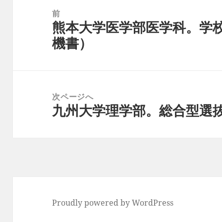
稿
前
熊本大学医学部医学科。学
ナ
前
機書）
ビ
の
ゲ
投
ー
稿:
シ
次ページへ
ョ
九州大学理学部。総合型選
次
ン
の
投
稿:
Proudly powered by WordPress