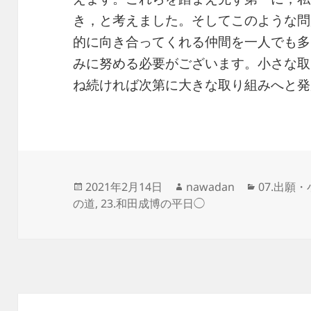
き，と考えました。そしてこのような問
的に向き合ってくれる仲間を一人でも多
みに努める必要がございます。小さな取
ね続ければ次第に大きな取り組みへと発
投
作
カ
2021年2月14日
nawadan
07.出願
稿
成
テ
の道
,
23.和田成博の平日◯
日:
者
ゴ
リ
ー
投