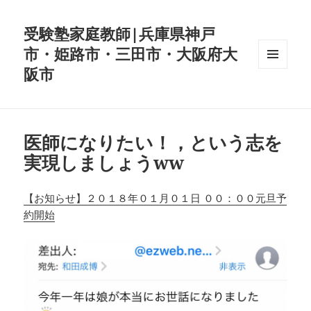
受験塾家庭教師|兵庫県神戸
市・姫路市・三田市・大阪府大
阪市
メニュ
ーとウ
ィジェ
ット
医師になりたい！，という志を
実現しましょうww
【お知らせ】２０１８年０１月０１日 ００：００元旦予
約開始