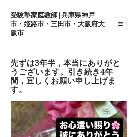
受験塾家庭教師|兵庫県神戸
市・姫路市・三田市・大阪府大
阪市
メニュ
ーとウ
ィジェ
ット
先ずは3年半，本当にありがと
うございます。引き続き4年
間，宜しくお願い申し上げま
す。