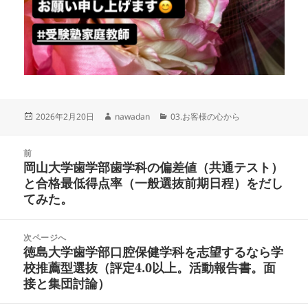
投
作
カ
2026年2月20日
nawadan
03.お客様の心から
稿
成
テ
日:
者
ゴ
投
リ
前
稿
岡山大学歯学部歯学科の偏差値（共通テスト）
ー
前
ナ
と合格最低得点率（一般選抜前期日程）をだし
の
ビ
てみた。
投
ゲ
稿:
ー
次ページへ
シ
徳島大学歯学部口腔保健学科を志望するなら学
次
ョ
校推薦型選抜（評定4.0以上。活動報告書。面
の
ン
接と集団討論）
投
稿: