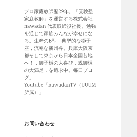
プロ家庭教師歴29年。「受験塾
家庭教師」を運営する株式会社
nawadan 代表取締役社長。勉強
を通じて家族みんなが幸せにな
る。生粋のB型，典型的な獅子
座，流暢な播州弁。兵庫大阪京
都そして東京から日本全国各地
へ！，御子様の大喜び，親御様
の大満足，を追求中。毎日ブロ
グ。
Youtube「nawadanTV（UUUM
所属）」
お問い合わせ