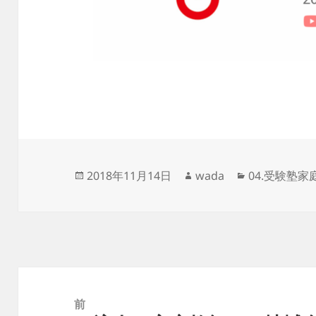
投
作
カ
2018年11月14日
wada
04.受験塾家
稿
成
テ
日:
者
ゴ
リ
ー
投
稿
前