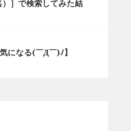
名）］で検索してみた結
気になる(￣Д￣)ﾉ】