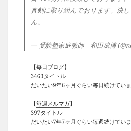
真剣に取り組んでおります。決し
ん。
— 受験塾家庭教師 和田成博 (@na
【
毎日ブログ
】
3463タイトル
だいたい9年6ヶ月ぐらい毎日続けてい
【
毎週メルマガ
】
397タイトル
だいたい7年7ヶ月ぐらい毎週続けてい