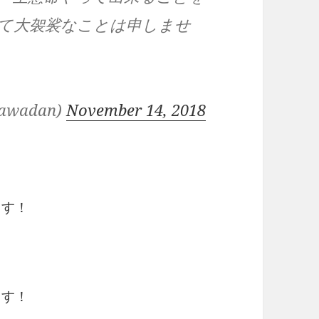
て大袈裟なことは申しませ
wadan)
November 14, 2018
ます！
ます！