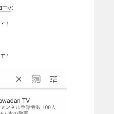
￣)ﾉ
】
ます！
ます！