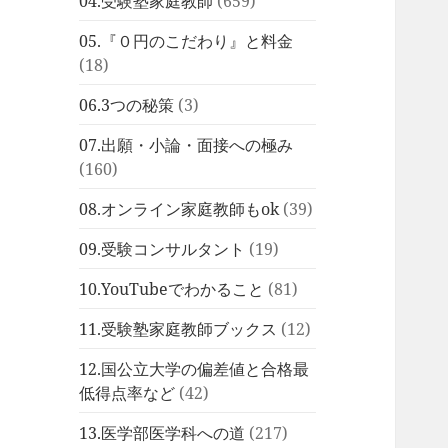
04.受験塾家庭教師
(659)
05.『０円のこだわり』と料金
(18)
06.3つの秘策
(3)
07.出願・小論・面接への極み
(160)
08.オンライン家庭教師もok
(39)
09.受験コンサルタント
(19)
10.YouTubeでわかること
(81)
11.受験塾家庭教師ブックス
(12)
12.国公立大学の偏差値と合格最
低得点率など
(42)
13.医学部医学科への道
(217)