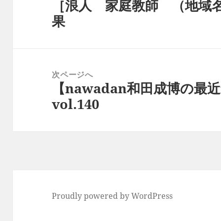
［浪人 家庭教師 （地域
ナ
前
果
ビ
の
ゲ
投
ー
稿:
シ
次ページへ
ョ
【nawadan和田成博の最近
次
ン
vol.140
の
投
稿:
Proudly powered by WordPress