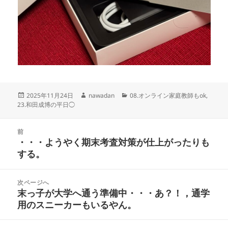
投
作
カ
2025年11月24日
nawadan
08.オンライン家庭教師もok
,
稿
成
テ
23.和田成博の平日◯
日:
者
ゴ
リ
投
ー
前
稿
・・・ようやく期末考査対策が仕上がったりも
前
ナ
する。
の
ビ
投
ゲ
稿:
次ページへ
ー
末っ子が大学へ通う準備中・・・あ？！，通学
次
シ
用のスニーカーもいるやん。
の
ョ
投
ン