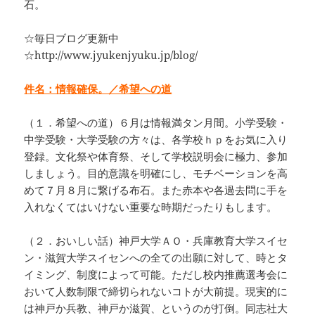
石。
☆毎日ブログ更新中
☆http://www.jyukenjyuku.jp/blog/
件名：情報確保。／希望への道
（１．希望への道）６月は情報満タン月間。小学受験・
中学受験・大学受験の方々は、各学校ｈｐをお気に入り
登録。文化祭や体育祭、そして学校説明会に極力、参加
しましょう。目的意識を明確にし、モチベーションを高
めて７月８月に繋げる布石。また赤本や各過去問に手を
入れなくてはいけない重要な時期だったりもします。
（２．おいしい話）神戸大学ＡＯ・兵庫教育大学スイセ
ン・滋賀大学スイセンへの全ての出願に対して、時とタ
イミング、制度によって可能。ただし校内推薦選考会に
おいて人数制限で締切られないコトが大前提。現実的に
は神戸か兵教、神戸か滋賀、というのが打倒。同志社大