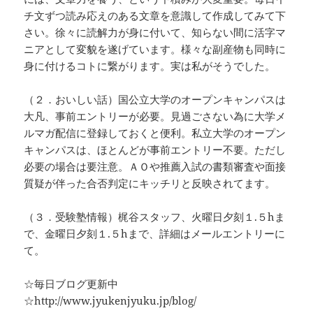
チ文ずつ読み応えのある文章を意識して作成してみて下
さい。徐々に読解力が身に付いて、知らない間に活字マ
ニアとして変貌を遂げています。様々な副産物も同時に
身に付けるコトに繋がります。実は私がそうでした。
（２．おいしい話）国公立大学のオープンキャンパスは
大凡、事前エントリーが必要。見過ごさない為に大学メ
ルマガ配信に登録しておくと便利。私立大学のオープン
キャンパスは、ほとんどが事前エントリー不要。ただし
必要の場合は要注意。ＡＯや推薦入試の書類審査や面接
質疑が伴った合否判定にキッチリと反映されてます。
（３．受験塾情報）梶谷スタッフ、火曜日夕刻１.５hま
で、金曜日夕刻１.５hまで、詳細はメールエントリーに
て。
☆毎日ブログ更新中
☆http://www.jyukenjyuku.jp/blog/