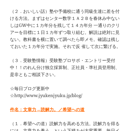
（２．おいしい話）塾や予備校に通う同級生達に差を付
ける方法。まずはセンター数学１Ａ２Ｂを春休み中ない
しはGW中に１カ年分を残して１４カ年分 一通りのクリ
アーを目標に１日１カ年ずつ取り組む。解説は絶対に見
ない。教科書を横に置いて調べたら即メモ。確認は残し
ておいた１カ年分で実施。それで反 省して次に繋げる。
（３．受験塾情報）受験塾プロサポ・エントリー受付
中！！のれん分け独立採算制、正社員・準社員登用制、
是非ともご相談下さい。
☆毎日ブログ更新中
☆http://www.jyukenjyuku.jp/blog/
件名：文章力→読解力。／希望への道
（１．希望への道）読解力を高める方法。読解力を得る
には、文章力を養う、という下積みが大変重要。毎日イ