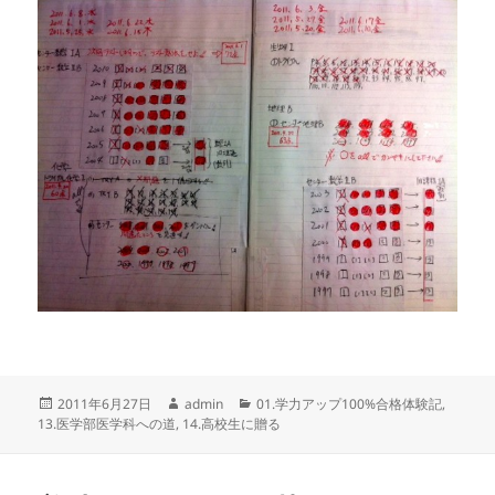
投
作
カ
2011年6月27日
admin
01.学力アップ100%合格体験記
,
稿
成
テ
13.医学部医学科への道
,
14.高校生に贈る
日:
者
ゴ
リ
ー