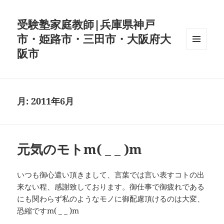
受験塾家庭教師|兵庫県神戸
市・姫路市・三田市・大阪府大
阪市
メニュ
ーとウ
ィジェ
ット
月:
2011年6月
元気のモトm( _ _ )m
いつも御心遣い頂きまして、言葉では言い表すコトの出
来ない程、感謝致しております。御仕事で御疲れである
にも関わらず私のようなモノに御配慮頂けるのは大変、
恐縮ですm( _ _ )m