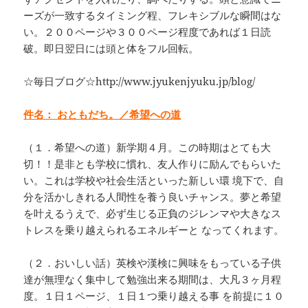
ーズが一致するタイミング程、フレキシブルな瞬間はな
い。２００ページや３００ページ程度であれば１日読
破。即日翌日には頭と体をフル回転。
☆毎日ブログ☆http://www.jyukenjyuku.jp/blog/
件名： おともだち。／希望への道
（１．希望への道）新学期４月。この時期はとても大
切！！是非とも学校に慣れ、友人作りに励んでもらいた
い。これは学校や社会生活といった新しい環 境下で、自
分を活かしきれる人間性を養う良いチャンス。夢と希望
を叶えるうえで、必ず生じる正負のジレンマや大きなス
トレスを乗り越えられるエネルギーと なってくれます。
（２．おいしい話）英検や漢検に興味をもっている子供
達が無理なく集中して勉強出来る期間は、大凡３ヶ月程
度。１日１ページ、１日１つ乗り越える事 を前提に１０