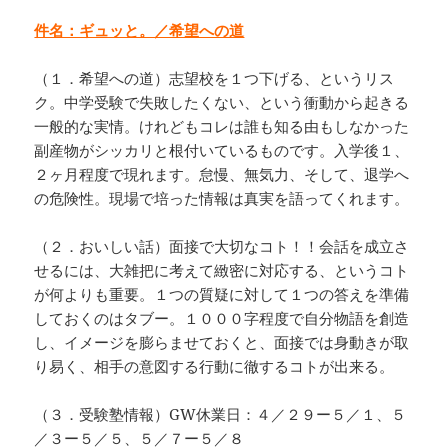
件名：ギュッと。／希望への道
（１．希望への道）志望校を１つ下げる、というリス
ク。中学受験で失敗したくない、という衝動から起きる
一般的な実情。けれどもコレは誰も知る由もしなかった
副産物がシッカリと根付いているものです。入学後１、
２ヶ月程度で現れます。怠慢、無気力、そして、退学へ
の危険性。現場で培った情報は真実を語ってくれます。
（２．おいしい話）面接で大切なコト！！会話を成立さ
せるには、大雑把に考えて緻密に対応する、というコト
が何よりも重要。１つの質疑に対して１つの答えを準備
しておくのはタブー。１０００字程度で自分物語を創造
し、イメージを膨らませておくと、面接では身動きが取
り易く、相手の意図する行動に徹するコトが出来る。
（３．受験塾情報）GW休業日：４／２９ー５／１、５
／３ー５／５、５／７ー５／８