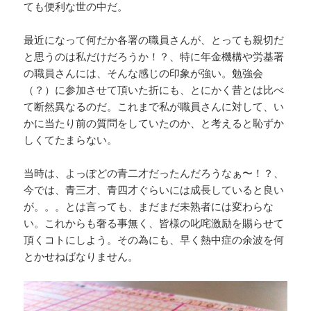
ても便利な世の中だ。
最近になって何だか各署の職員さんが、とっても親切だ
と思うのは私だけだろうか！？、特に年金機構や労基署
の職員さんには、そんな感じの印象が強い。勉強会
（？）に参加させて頂いた折にも、とにかく昔とは比べ
て断然異なるのだ。これまで私が職員さんに対して、い
かに当たり前の質問をしていたのか、と考えると恥ずか
しくてたまらない。
当時は、よっぽどの青二才だったんだろうなぁ〜！？、
今では、青三才、青四才ぐらいには成長していると良い
が。。。とは言っても、まだまだ未熟者には変わらな
い。これからも奢る事無く、皆様の叱咤激励を賜らせて
頂くコトにしよう。その為にも、早く熱中症の余波を何
とかせねばなりません。