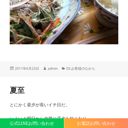
投
作
カ
2011年6月23日
admin
03.お客様の心から
稿
成
テ
日:
者
ゴ
リ
夏至
ー
とにかく昼夕が長いイチ日だ。
いよいよ明日から次第に昼夕も短くなり、、、
公式LINEお問い合わせ
お電話お問い合わせ