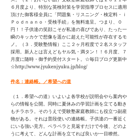
６月度より、特別な英検対策を学習指導プロセスに適用
頂けた御客様全員に「問題集・リスニング・検定料・ｉ
Ｐｏｄｎａｎｏ・受検手続」を無料進呈。つまり、０
円！！子供達の笑顔こそが私達の喜びであり、たった一
瞬のキッカケで想像を遥かに超えた可能性が存在するモ
ノ。（３．受験塾情報）ここ２ヶ月程度で２名スタッフ
採用。新人とは言えどもヤル気・満タン！！６月度、７
月度に随時・御予約受付スタート。☆毎日ブログ更新中
☆http://www.jyukenjyuku.jp/blog/
件名：連絡帳。／希望への道
（１．希望への道）いよいよ各学校が説明会やら案内や
らの情報を公開。同時に夏休みの学習計画を立てる動き
もチラホラ。そのうえで受験塾家庭教師にも役立つ副産
物がある。それは普段使いの連絡帳。子供達の一番近く
にいる強い見方。ペラペラと見返すだけで今後、どのよ
うに考えて、どんな計画を立てれば良いか一目瞭然。