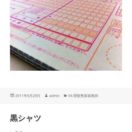
投
作
カ
2011年6月29日
admin
04.受験塾家庭教師
稿
成
テ
日:
者
ゴ
リ
黒シャツ
ー