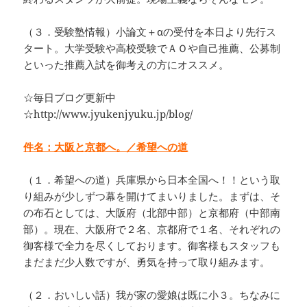
（３．受験塾情報）小論文＋αの受付を本日より先行ス
タート。大学受験や高校受験でＡＯや自己推薦、公募制
といった推薦入試を御考えの方にオススメ。
☆毎日ブログ更新中
☆http://www.jyukenjyuku.jp/blog/
件名：大阪と京都へ。／希望への道
（１．希望への道）兵庫県から日本全国へ！！という取
り組みが少しずつ幕を開けてまいりました。まずは、そ
の布石としては、大阪府（北部中部）と京都府（中部南
部）。現在、大阪府で２名、京都府で１名、それぞれの
御客様で全力を尽くしております。御客様もスタッフも
まだまだ少人数ですが、勇気を持って取り組みます。
（２．おいしい話）我が家の愛娘は既に小３。ちなみに