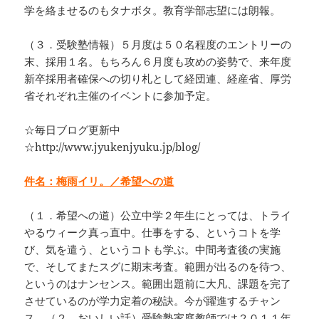
学を絡ませるのもタナボタ。教育学部志望には朗報。
（３．受験塾情報）５月度は５０名程度のエントリーの
末、採用１名。もちろん６月度も攻めの姿勢で、来年度
新卒採用者確保への切り札として経団連、経産省、厚労
省それぞれ主催のイベントに参加予定。
☆毎日ブログ更新中
☆http://www.jyukenjyuku.jp/blog/
件名：梅雨イリ。／希望への道
（１．希望への道）公立中学２年生にとっては、トライ
やるウィーク真っ直中。仕事をする、というコトを学
び、気を遣う、というコトも学ぶ。中間考査後の実施
で、そしてまたスグに期末考査。範囲が出るのを待つ、
というのはナンセンス。範囲出題前に大凡、課題を完了
させているのが学力定着の秘訣。今が躍進するチャン
ス。（２．おいしい話）受験塾家庭教師では２０１１年