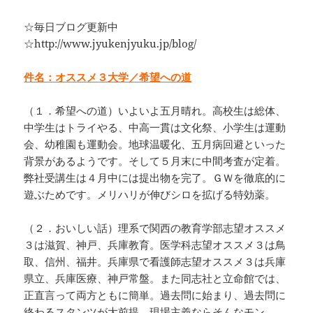
☆毎日ブログ更新中
☆http://www.jyukenjyuku.jp/blog/
件名：オススメ３大学／希望への道
（１．希望への道）いよいよ五月晴れ。高校生は総体、
中学生はトライやる、中高一貫は文化祭、小学生は運動
会、幼稚園も運動会。地球温暖化、五月病回避といった
背景があるようです。そして５月末に中間考査が定着。
弊社受講生は４月中には提出物を完了。ＧＷを徹底的に
遊ぶためです。メリハリが伸びシロを拡げる特効薬。
（２．おいしい話）理系で関西の教育学部志望オススメ
３は滋賀、神戸、兵庫教育。医学科志望オススメ３は鳥
取、信州、福井。兵庫県で看護師志望オススメ３は兵庫
県立、兵庫医療、神戸常盤。また同志社と立命館では、
正直言って両方ともに簡単。過去問に始まり、過去問に
終わるスタンツが大前提。現場主義ならそんなモン。