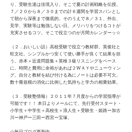
り、受験生達は佳境入り。そこで夏の計画戦略を伝授。
７／２０から８／３０までの計６週間を学習スパンとし
て朝から深夜まで徹底的。そのうえで８／３１、外出、
見学、実験等は勉強しない日。メリハリをつけるコトが
充実させるコツ。そこで役立つのが月間カレンダーッ☆
（２．おいしい話）高校受験で役立つ教材群。英俊社と
旺文社。シンプルかつ安くて使い勝手が良くて結果を担
う。赤本＋近道問題集＋英検３級リスニングをベース
に、時間と費用に余裕があれば２WＡＹやニューウィン
グ。自分と教材を結び付ける為にノートは必要不可欠。
数十冊規模の消化に比例した気持ちと学力の相乗効果。
（３．受験塾情報）２０１１年７月度からの学習指導が
可能です！！ 本日よりメールにて、先行受付スタート・
小学生＋中学生＋高校生＋浪人生＋受験生・姫路ー加古
川ー神戸ー三田ー西宮ー宝塚。
☆毎日ブログ更新中