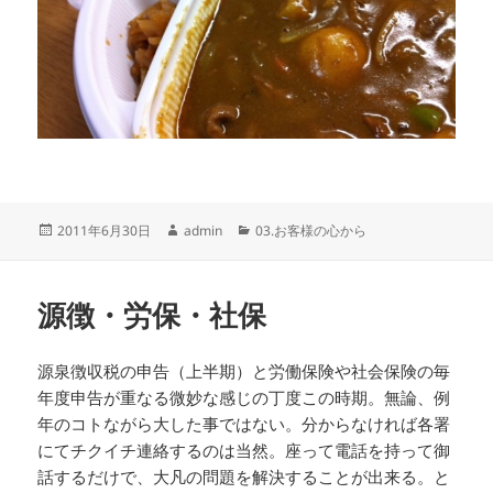
投
作
カ
2011年6月30日
admin
03.お客様の心から
稿
成
テ
日:
者
ゴ
リ
源徴・労保・社保
ー
源泉徴収税の申告（上半期）と労働保険や社会保険の毎
年度申告が重なる微妙な感じの丁度この時期。無論、例
年のコトながら大した事ではない。分からなければ各署
にてチクイチ連絡するのは当然。座って電話を持って御
話するだけで、大凡の問題を解決することが出来る。と