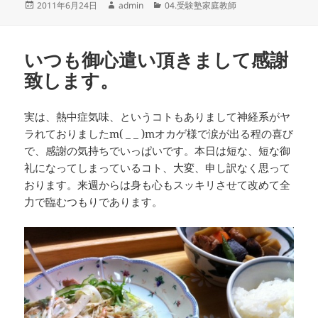
投
作
カ
2011年6月24日
admin
04.受験塾家庭教師
稿
成
テ
日:
者
ゴ
リ
いつも御心遣い頂きまして感謝
ー
致します。
実は、熱中症気味、というコトもありまして神経系がヤ
ラれておりましたm( _ _ )mオカゲ様で涙が出る程の喜び
で、感謝の気持ちでいっぱいです。本日は短な、短な御
礼になってしまっているコト、大変、申し訳なく思って
おります。来週からは身も心もスッキリさせて改めて全
力で臨むつもりであります。