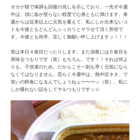
オカゲ様で体調も回復の兆しを示しており、一先ず今週
中は、頭に血が登らない程度で心身ともに弾けます。来
週からは従来以上に元気を蓄えて、私にしか出来ないコ
トを今後ともどんどんシッカリとヤラせて頂く所存で
す。今後とも何卒、宜しく御願い申し上げますッ！！！
実は本日４食目だったりします。また深夜には５食目を
美味るつもりです（笑）もちろん、です！！それは何よ
りも、子供達のため。だからこそ一刻も早く元気になら
なくてはなりません。恐らく今週中は、熱中症ネタ、で
笑いの餌食になるんでしょうねぇ〜〜〜ッ（笑）。私に
しか喋れない話をしてヤルつもりですッ☆