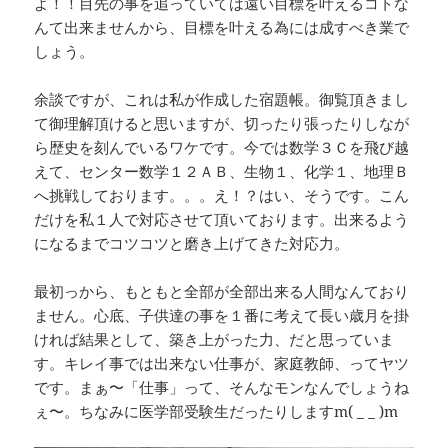
よ！！目先の事を追っていては遠い目標を叶えるコトな
んて出来ませんから、目標を叶える為には成すべき業で
しょう。
余談ですが、これは私が作成した宿題帳。御覧頂きまし
て御理解頂けると思いますが、切ったり張ったりしなが
ら歴史を刻んでいるワケです。今では数学３Ｃを飛び越
えて、センター数学１２ＡＢ、生物１、化学１、地理Ｂ
へ挑戦しております。。。え！？はい、そうです。こん
だけを私１人で対応させて頂いております。出来るよう
になるまでコツコツと磨き上げてきた対応力。
最初っから、もともと全部が全部出来る人間なんており
ません。心底、子供達の事を１番に考えて長い歳月を掛
ければ結果として、築き上がった力、だと思っていま
す。キレイ事では出来ない仕事が、家庭教師、ってヤツ
です。まぁ〜「仕事」って、そんなモンなんでしょうね
ぇ〜。ちなみに医学部受験生だったりしますm( _ _ )m