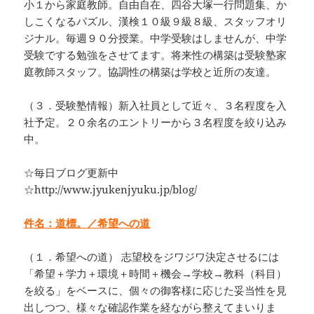
小１から家庭教師。自由自在、四谷大塚一行問題集、か
しこくなるパズル、漢検１０級９級８級、スタッフオリ
ジナル。毎週９０分授業。中学受験はしませんが、中学
受験でする勉強をさせてます。将来性の構築は受験塾家
庭教師スタッフ。協調性の構築は学校と近所の友達。
（３．受験塾情報）新入社員として近々、３名程度を入
社予定。２０余名のエントリーから３名程度を絞り込み
中。
☆毎日ブログ更新中
☆http://www.jyukenjyuku.jp/blog/
件名：道標。／希望への道
（１．希望への道） 志望校をジワジワ決定させるには
「希望＋学力＋環境＋時間＋機会→学校→教科（科目）
を絞る」をベースに、個々の御客様に応じた妥当性を見
出しつつ、様々な確認作業を経ながら整えてまいりま