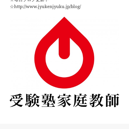
☆http://www.jyukenjyuku.jp/blog/