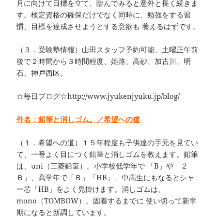
月に向けて目標を立て、臨んでみると意外と長く続きま
す。検定資格の確保だけでなく同時に、勉強をする習
慣、目標を達成させようとする意欲も 養えるはずです。
（３．受験塾情報）山田スタッフ予約可能、土曜正午前
後で２時間から３時間程度、姫路、高砂、加古川、明
石、神戸西区。
☆毎日ブログ☆http://www.jyukenjyuku.jp/blog/
件名：鉛筆と消しゴム。／希望への道
（１．希望への道）１５年程度も子供達の手元を見てい
て、一番よく目につく鉛筆と消しゴムを教えます。鉛筆
は、uni（三菱鉛筆）。小学校低学年で 「B」や「２
Ｂ」、高学年で「Ｂ」「HB」、中高生にもなるとシャ
ー芯「HB」をよく見掛けます。消しゴムは、
mono（TOMBOW）。固着するまでに 使い切って新学
期になると新調しています。