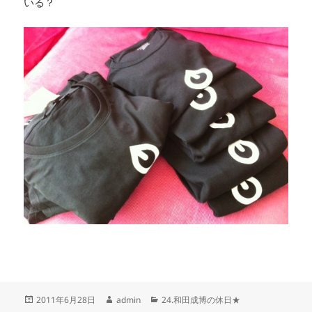
いる？
投
作
カ
2011年6月28日
admin
24.和田成博の休日★
稿
成
テ