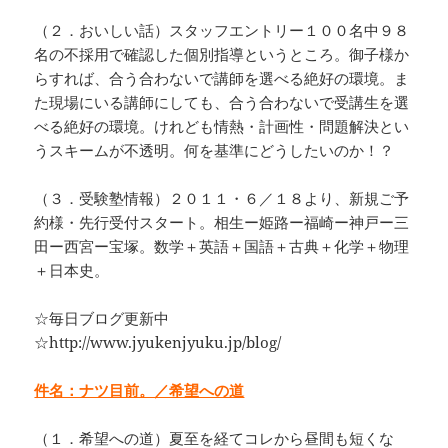
（２．おいしい話）スタッフエントリー１００名中９８
名の不採用で確認した個別指導というところ。御子様か
らすれば、合う合わないで講師を選べる絶好の環境。ま
た現場にいる講師にしても、合う合わないで受講生を選
べる絶好の環境。けれども情熱・計画性・問題解決とい
うスキームが不透明。何を基準にどうしたいのか！？
（３．受験塾情報）２０１１・６／１８より、新規ご予
約様・先行受付スタート。相生ー姫路ー福崎ー神戸ー三
田ー西宮ー宝塚。数学＋英語＋国語＋古典＋化学＋物理
＋日本史。
☆毎日ブログ更新中
☆http://www.jyukenjyuku.jp/blog/
件名：ナツ目前。／希望への道
（１．希望への道）夏至を経てコレから昼間も短くな