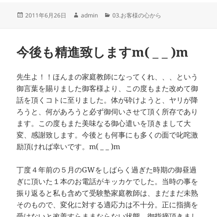
投
作
カ
2011年6月26日
admin
03.お客様の心から
稿
成
テ
日:
者
ゴ
リ
今後も精進致しますm( _ _ )m
ー
先生よ！！ほんまの家庭教師になってくれ、、、という
御言葉を賜りました御客様より、この度もまた改めて御
話を頂くコトに至りました。体が砕けようと、ヤリが降
ろうと、何があろうと必ず御伺いさせて頂く所存であり
ます。この度もまた美味なる御心遣いを頂きまして大
変、感謝致します。今後とも何事にも多くの面で叱咤激
励頂ければ幸いです。m( _ _ )m
丁度４年前の５月のGWをしばらく過ぎた時期の御昼過
ぎに頂いた１本のお電話がキッカケでした。当時の事を
振り返ると私も含めて受験塾家庭教師は、まだまだ未熟
そのもので、変化に対する適応力は不十分。正に指摘を
受けないと改善すらままならない状態。御指摘頂きまし