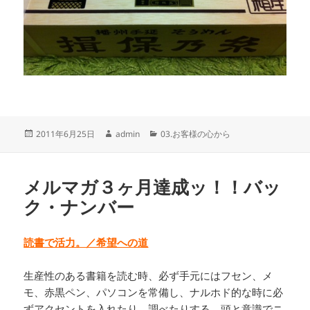
投
作
カ
2011年6月25日
admin
03.お客様の心から
稿
成
テ
日:
者
ゴ
リ
メルマガ３ヶ月達成ッ！！バッ
ー
ク・ナンバー
読書で活力。／希望への道
生産性のある書籍を読む時、必ず手元にはフセン、メ
モ、赤黒ペン、パソコンを常備し、ナルホド的な時に必
ずアクセントを入れたり、調べたりする。頭と意識でニ