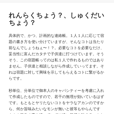
日:
者
ゴ
リ
れんらくちょう？、しゅくだい
ー
ちょう？
具体的で、かつ、計画的な連絡帳。１人１人に応じて宿
題の書き方を使い分けていますが、そんなコトは当たり
前なんでしょうねぇ〜！？。必要なコトを必要なだけ、
妥当性に富んだカタチで子供達に打つけています。そう
そう、この宿題帳ってのは私１人で作れるものではあり
ません。子供達と相談しながら作成していってます。そ
れは宿題に対して興味を示してもらえるコトに繋がるか
らです。
秒単位、分単位で御本人のキャパシティーを考慮に入れ
て作成したものですので、若干の無理が効いているはず
です。もともとヤリたないコトをヤラなアカンのですか
ら、何か旨味みたいなモンが無いと彼等もやらんです