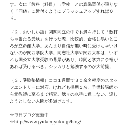
す。次に「教科（科目）→学校」との真偽関係が限りな
く「同値」に近付くようにブラッシュアップすればＯ
Ｋ。
（２．おいしい話）関関同立の中でも満を持して「数打
ちゃ当たる受験」を行った際、比較的、合格し易いとこ
ろが立命館大学。あんまり自信が無い時に受けちゃいけ
ないのが関西学院大学。同志社大学や関西大学は、いず
れも国公立大学受験の背景があり、時間と学力に余裕が
あれば受けるべき。シッカリと勉強するのが大前提。
（３．受験塾情報）ココ１週間で３０余名程度のスタッ
フエントリーに対応。けれども採用１名。予備校講師か
ら元教師に至るまで精査。我々の水準に達しない、達し
ようとしない人間が多過ぎます。
☆毎日ブログ更新中
☆http://www.jyukenjyuku.jp/blog/