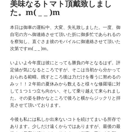
美味なるトマト頂戴致しまし
た。m( _ _ )m
本日は御車の運転中、大変、失礼致しました。一度、御
自宅の方へ御連絡させて頂いた折に御多忙であられるの
を察知し、直ぐさま彼のモバイルに御連絡させて頂いた
次第ですm( _ _ )m。
いよいよ今年度は彼にとっても勝負の年となるはず。評
定値が気になるところですが、そこは当初から分かって
おられる範疇。残すところ後は力だけを養うに努めるの
みッ！！２年前の夏休みから数えると様々な修羅場に対
して１つ１つ立ち向かい、そして乗り越えて来られまし
た。その姿を静かなところで後ろと横からジックリと拝
見させて頂いております。
今後も私には私しか出来ないコトを続けてまいる所存で
あります。少しだけ遠くからではありますが、最後の最