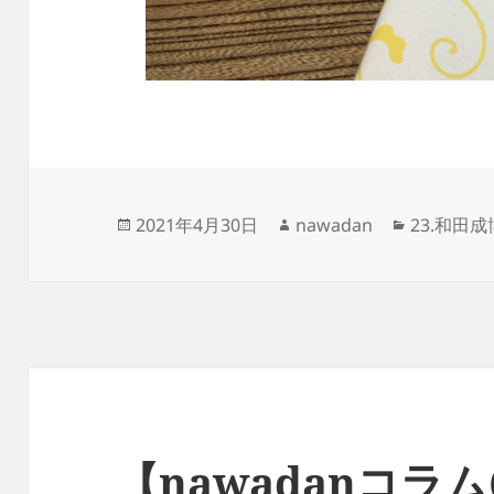
投
作
カ
2021年4月30日
nawadan
23.和田
稿
成
テ
日:
者
ゴ
リ
ー
【nawadanコラム