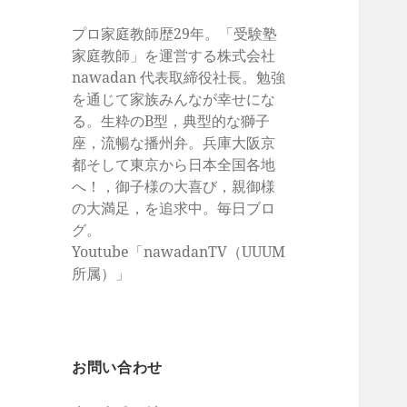
プロ家庭教師歴29年。「受験塾
家庭教師」を運営する株式会社
nawadan 代表取締役社長。勉強
を通じて家族みんなが幸せにな
る。生粋のB型，典型的な獅子
座，流暢な播州弁。兵庫大阪京
都そして東京から日本全国各地
へ！，御子様の大喜び，親御様
の大満足，を追求中。毎日ブロ
グ。
Youtube「nawadanTV（UUUM
所属）」
お問い合わせ