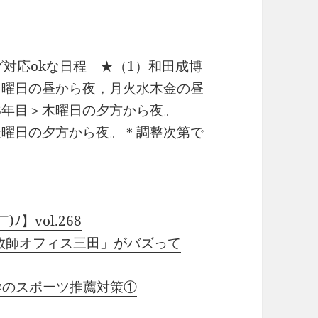
グ対応okな日程」★（1）和田成博
日曜日の昼から夜，月火水木金の昼
8年目＞木曜日の夕方から夜。
金曜日の夕方から夜。＊調整次第で
ﾉ】vol.268
庭教師オフィス三田」がバズって
学のスポーツ推薦対策①