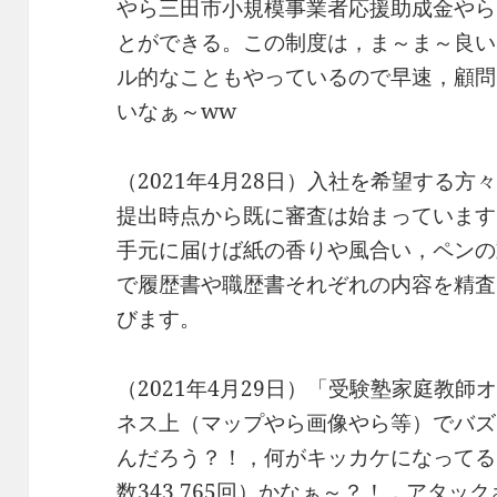
やら三田市小規模事業者応援助成金やら
とができる。この制度は，ま～ま～良い
ル的なこともやっているので早速，顧問
いなぁ～ww
（2021年4月28日）入社を希望する
提出時点から既に審査は始まっています
手元に届けば紙の香りや風合い，ペンの
で履歴書や職歴書それぞれの内容を精査
びます。
（2021年4月29日）「受験塾家庭教師オ
ネス上（マップやら画像やら等）でバズ
んだろう？！，何がキッカケになってるん
数343,765回）かなぁ～？！，アタ