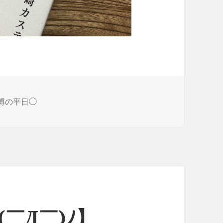
成博の平日◯
(￣Д￣)ﾉ】