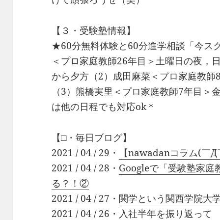
【３・受験塾情報】
★60分無料体験と60分進学相談「今ス
＜プロ家庭教師26年目＞土曜日の夜，
から夕方（2）成田麻菜＜プロ家庭教師
（3）熊橋実里＜プロ家庭教師7年目＞
は他の日程でも対応ok＊
【□・毎日ブログ】
2021 / 04 / 29・
【nawadanコラム(￣Д￣)
2021 / 04 / 28・
Googleで「受験塾家
る？！②
2021 / 04 / 27・
関学という関西学院大
2021 / 04 / 26・
入社半年を振り返って