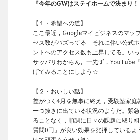
『今年のGWはステイホームで決まり！
【１・希望への道】
ここ最近，Googleマイビジネスのマ
セス数がバズってる。それに伴い公式ホー
ントへのアクセス数も上昇してる。いっ
サッパリわからん。一先ず，YouTube『
げてみることにしよう☆
【２・おいしい話】
差がつく4月を無事に終え，受験塾家庭
一つ抜きに出ている状況のようだ。緊急
ることなく，順調に日々の課題に取り組
質問0円」が良い効果を発揮しているよ
けて頑張ろうぜ（笑）