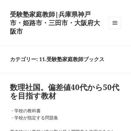
受験塾家庭教師|兵庫県神戸
市・姫路市・三田市・大阪府大
阪市
メニュ
ーとウ
ィジェ
ット
カテゴリー:
11.受験塾家庭教師ブックス
数理社国。偏差値40代から50代
を目指す教材
・学校の教科書
・学校が指定する問題集