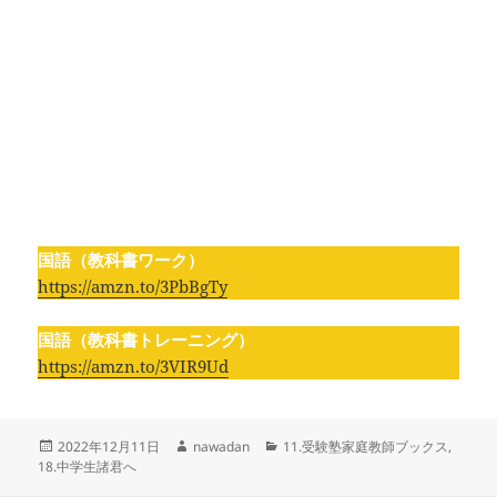
国語（教科書ワーク）
https://amzn.to/3PbBgTy
国語（教科書トレーニング）
https://amzn.to/3VIR9Ud
投
作
カ
2022年12月11日
nawadan
11.受験塾家庭教師ブックス
,
稿
成
テ
18.中学生諸君へ
日:
者
ゴ