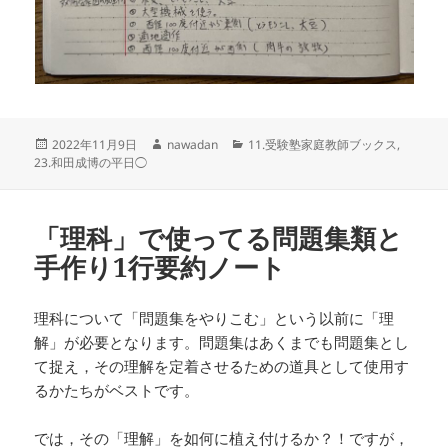
投
作
カ
2022年11月9日
nawadan
11.受験塾家庭教師ブックス
,
稿
成
テ
23.和田成博の平日◯
日:
者
ゴ
リ
ー
「理科」で使ってる問題集類と
手作り1行要約ノート
理科について「問題集をやりこむ」という以前に「理
解」が必要となります。問題集はあくまでも問題集とし
て捉え，その理解を定着させるための道具として使用す
るかたちがベストです。
では，その「理解」を如何に植え付けるか？！ですが，