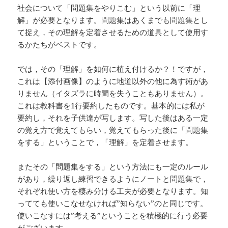
社会について「問題集をやりこむ」という以前に「理
解」が必要となります。問題集はあくまでも問題集とし
て捉え，その理解を定着させるための道具として使用す
るかたちがベストです。
では，その「理解」を如何に植え付けるか？！ですが，
これは【添付画像】のように地道以外の他に為す術があ
りません（イタズラに時間を失うこともありません）。
これは教科書を1行要約したものです。基本的には私が
要約し，それを子供達が写します。写した後はある一定
の覚え方で覚えてもらい，覚えてもらった後に「問題集
をする」ということで，「理解」を定着させます。
またその「問題集をする」という方法にも一定のルール
があり，繰り返し練習できるようにノートと問題集で，
それぞれ使い方を棲み分ける工夫が必要となります。知
ってても使いこなせなければ”知らない”のと同じです。
使いこなすには”考える”ということを積極的に行う必要
がございます。