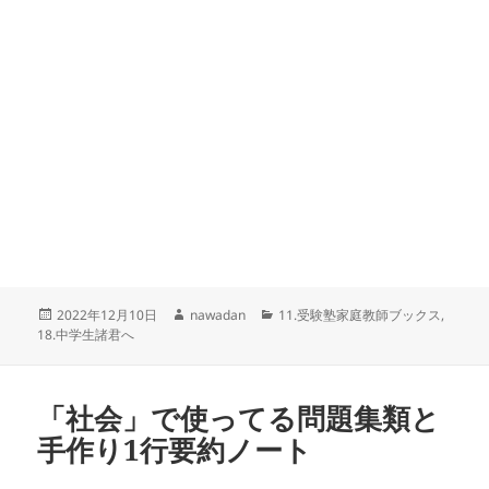
投
作
カ
2022年12月10日
nawadan
11.受験塾家庭教師ブックス
,
稿
成
テ
18.中学生諸君へ
日:
者
ゴ
リ
ー
「社会」で使ってる問題集類と
手作り1行要約ノート