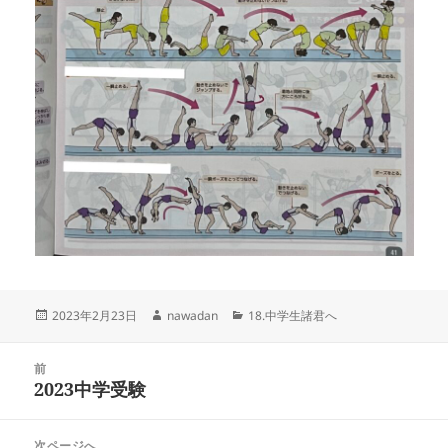
投
作
カ
2023年2月23日
nawadan
18.中学生諸君へ
稿
成
テ
日:
者
ゴ
投
リ
前
稿
2023中学受験
ー
前
ナ
の
ビ
投
次ページへ