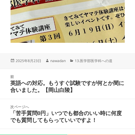
投
作
カ
2025年8月23日
nawadan
13.医学部医学科への道
稿
成
テ
日:
者
ゴ
投
リ
前
稿
英語への対応。もうすぐ試験ですが何とか間に
ー
前
ナ
合いました。【岡山白陵】
の
ビ
投
ゲ
稿:
次ページへ
ー
「苦手質問0円」いつでも都合のいい時に何度
次
シ
でも質問してもらっていいですよ！
の
ョ
投
ン
稿: