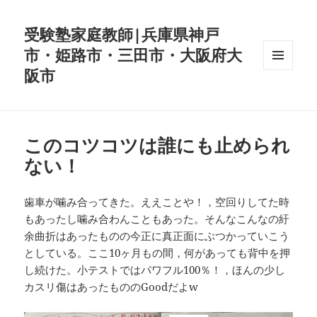
受験塾家庭教師|兵庫県神戸
市・姫路市・三田市・大阪府大
阪市
メニュ
ーとウ
ィジェ
ット
このコツコツは誰にも止められ
ない！
歯車が噛み合ってきた。ええことや！，空回りしてた時
もあったし噛み合わんこともあった。そんなこんなの紆
余曲折はあったものの今正に真正面にぶつかっていこう
としている。ここ10ヶ月もの間，何があっても背中を押
し続けた。小テストではパワフル100％！，ほんの少し
カスリ傷はあったもののGoodだよw