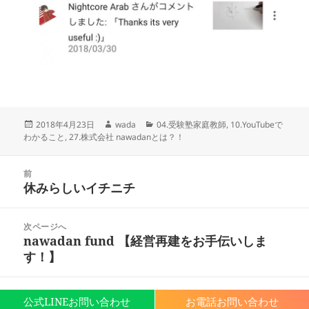
投
作
カ
2018年4月23日
wada
04.受験塾家庭教師
,
10.YouTubeで
稿
成
テ
わかること
,
27.株式会社 nawadanとは？！
日:
者
ゴ
リ
投
ー
前
稿
休みらしいイチニチ
前
ナ
の
ビ
投
次ページへ
ゲ
稿:
nawadan fund 【経営再建をお手伝いしま
次
ー
す！】
の
シ
投
ョ
稿:
ン
Proudly powered by WordPress
公式LINEお問い合わせ
お電話お問い合わせ