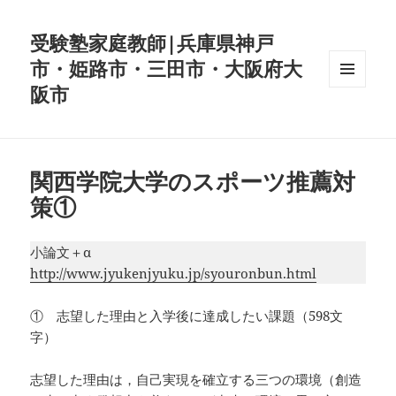
受験塾家庭教師|兵庫県神戸
市・姫路市・三田市・大阪府大
阪市
メニュ
ーとウ
ィジェ
ット
関西学院大学のスポーツ推薦対
策①
小論文＋α
http://www.jyukenjyuku.jp/syouronbun.html
① 志望した理由と入学後に達成したい課題（598文
字）
志望した理由は，自己実現を確立する三つの環境（創造