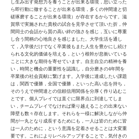
し生み出す発想力を養うことが出来る環境，思い立った
ら即行動に徹することが出来る環境，多くの仲間達と切
磋琢磨することが出来る環境）が存在するからです。滋
賀県で実施された貴校の試合を見学させて頂いた折，仲
間同士の会話から質の高い絆の強さを感じ，互いに尊重
し合う間柄の心地良さを感じました。大学生活を通し
て，入学後だけでなく卒業後もまた人生を豊かにし続け
られる文化的価値を培える，という根幹が息衝いている
ことに大きな期待を寄せています。自主自立の精神を養
い，時間と機会の重要性を認識し，自分磨きの4年間を
卒業後の社会貢献に繋げます。入学後に達成したい課題
は，関西で優勝，全国で優勝，といった高い志を持ち，
そのうえで仲間達との信頼信用関係を分厚く作り込むこ
とです。個人プレイでは直ぐに限界点に到達してしま
い，チームプレイでなければ乗り越えることの出来ない
障壁も数々存在します。それらを一様に解決しながら仲
間が一丸となり成長するためにも，一人は皆のために皆
は一人のために，という意識を定着させることは大変重
要です。これによりレベルアップすることで，気付きの