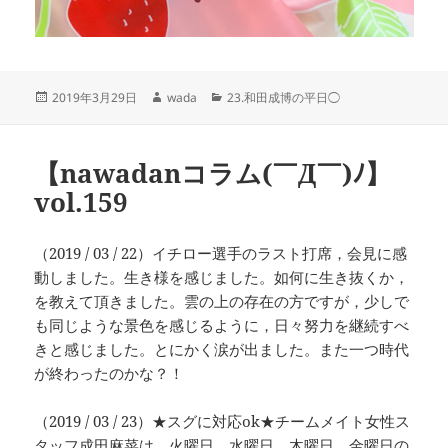
投
作
カ
2019年3月29日
wada
23.和田成博の平日◯
稿
成
テ
日:
者
ゴ
リ
【nawadanコラム(￣Д￣)ﾉ】
ー
vol.159
（2019 / 03 / 22）イチロー選手のラスト打席，会見に感
動しました。生き様を感じました。如何に生き抜くか，
を教えて頂きました。雲の上の存在の方ですが，少しで
も同じような景色を感じるように，日々努力を継続すべ
きと感じました。とにかく涙が出ました。また一つ時代
が終わったのかな？！
（2019 / 03 / 23）★スグに対応ok★チームメイト女性ス
タッフ成田麻菜は，火曜日，水曜日，木曜日，金曜日の