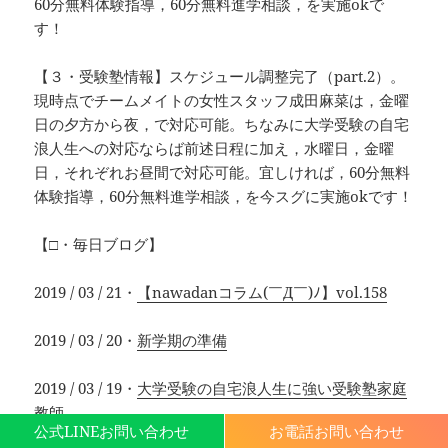
60分無料体験指導，60分無料進学相談，を実施okで
す！
【３・受験塾情報】スケジュール調整完了（part.2）。
現時点でチームメイトの女性スタッフ成田麻菜は，金曜
日の夕方から夜，で対応可能。ちなみに大学受験の自宅
浪人生への対応ならば前述日程に加え，水曜日，金曜
日，それぞれお昼間で対応可能。宜しければ，60分無料
体験指導，60分無料進学相談，を今スグに実施okです！
【□・毎日ブログ】
2019 / 03 / 21・
【nawadanコラム(￣Д￣)ﾉ】vol.158
2019 / 03 / 20・
新学期の準備
2019 / 03 / 19・
大学受験の自宅浪人生に強い受験塾家庭
教師
公式LINEお問い合わせ
お電話お問い合わせ