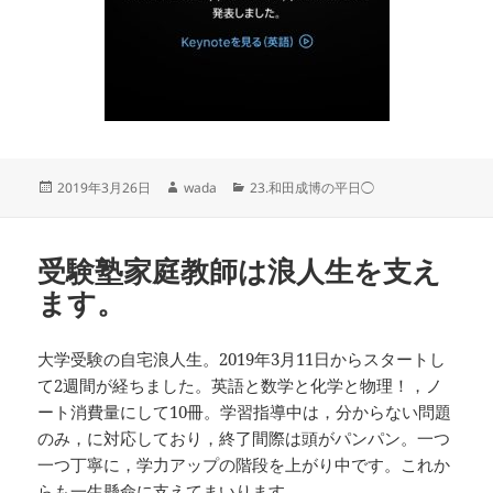
投
作
カ
2019年3月26日
wada
23.和田成博の平日◯
稿
成
テ
日:
者
ゴ
リ
受験塾家庭教師は浪人生を支え
ー
ます。
大学受験の自宅浪人生。2019年3月11日からスタートし
て2週間が経ちました。英語と数学と化学と物理！，ノ
ート消費量にして10冊。学習指導中は，分からない問題
のみ，に対応しており，終了間際は頭がパンパン。一つ
一つ丁寧に，学力アップの階段を上がり中です。これか
らも一生懸命に支えてまいります。