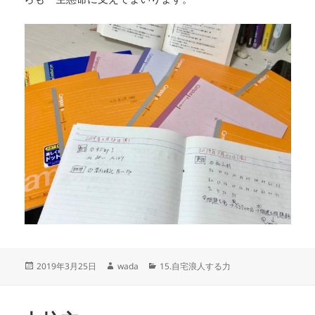
投
作
カ
2019年3月25日
wada
15.自宅浪人する力
稿
成
テ
日:
者
ゴ
リ