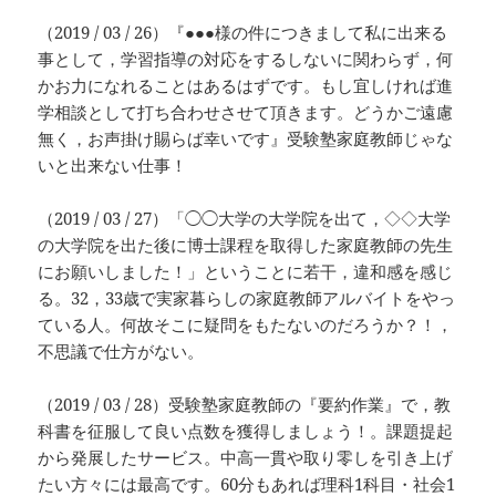
（2019 / 03 / 26）『●●●様の件につきまして私に出来る
事として，学習指導の対応をするしないに関わらず，何
かお力になれることはあるはずです。もし宜しければ進
学相談として打ち合わせさせて頂きます。どうかご遠慮
無く，お声掛け賜らば幸いです』受験塾家庭教師じゃな
いと出来ない仕事！
（2019 / 03 / 27）「◯◯大学の大学院を出て，◇◇大学
の大学院を出た後に博士課程を取得した家庭教師の先生
にお願いしました！」ということに若干，違和感を感じ
る。32，33歳で実家暮らしの家庭教師アルバイトをやっ
ている人。何故そこに疑問をもたないのだろうか？！，
不思議で仕方がない。
（2019 / 03 / 28）受験塾家庭教師の『要約作業』で，教
科書を征服して良い点数を獲得しましょう！。課題提起
から発展したサービス。中高一貫や取り零しを引き上げ
たい方々には最高です。60分もあれば理科1科目・社会1