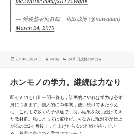
pic.twitter.com/JxK1VCwqnK
— 受験塾家庭教師 和田成博 (@nawadan)
March 24, 2019
投
作
カ
2019年3月24日
wada
24.和田成博の休日★
稿
成
テ
日:
者
ゴ
リ
ホンモノの学力。継続は力なり
ー
即ゼミ11も山川一問一答も，計画的にやれば学力は必ず
身につきます。個人的に25年間，使い続けてきたうえ
に，これまで多くの子供達で，良い結果を残し続けてき
た教材群。私にとっては宝物だ。ちなみに現対応が仕上
がるのは2ヶ月後！，仕上げたら次の作戦が待ってい
る。着実に身につく学力はホンモノ。