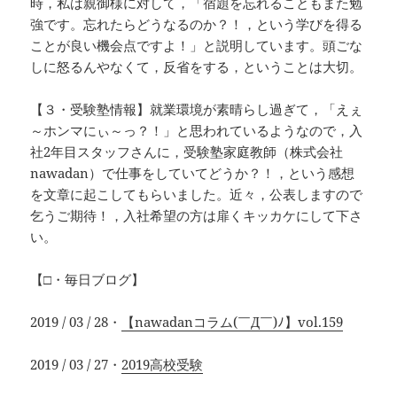
時，私は親御様に対して，「宿題を忘れることもまた勉
強です。忘れたらどうなるのか？！，という学びを得る
ことが良い機会点ですよ！」と説明しています。頭ごな
しに怒るんやなくて，反省をする，ということは大切。
【３・受験塾情報】就業環境が素晴らし過ぎて，「えぇ
～ホンマにぃ～っ？！」と思われているようなので，入
社2年目スタッフさんに，受験塾家庭教師（株式会社
nawadan）で仕事をしていてどうか？！，という感想
を文章に起こしてもらいました。近々，公表しますので
乞うご期待！，入社希望の方は扉くキッカケにして下さ
い。
【□・毎日ブログ】
2019 / 03 / 28・
【nawadanコラム(￣Д￣)ﾉ】vol.159
2019 / 03 / 27・
2019高校受験