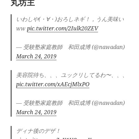
丸坊主
ー
いわしや(・∀・)おろしネギ！，うん美味い
ww
pic.twitter.com/2Iulk20ZEV
— 受験塾家庭教師 和田成博 (@nawadan)
March 24, 2019
美容院待ち、、、ユックリしてるわ〜、、、
pic.twitter.com/xAEcjMlxPO
— 受験塾家庭教師 和田成博 (@nawadan)
March 24, 2019
ディナ後のデザ！