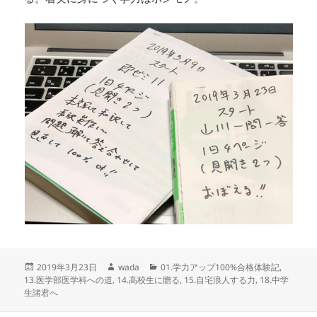
投
作
カ
2019年3月23日
wada
01.学力アップ100%合格体験記
,
稿
成
テ
13.医学部医学科への道
,
14.高校生に贈る
,
15.自宅浪人する力
,
18.中学
日:
者
ゴ
生諸君へ
リ