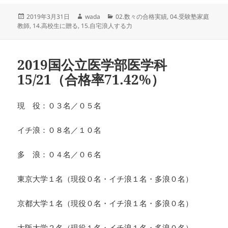
投
作
カ
2019年3月31日
wada
02.数々の合格実績
,
04.受験塾家庭
稿
成
テ
教師
,
14.高校生に贈る
,
15.自宅浪人する力
日:
者
ゴ
リ
ー
2019国公立医学部医学科
15/21（合格率71.42%）
現 役：０３名／０５名
イチ浪：０８名／１０名
多 浪：０４名／０６名
東京大学１名（現役０名・イチ浪１名・多浪０名）
京都大学１名（現役０名・イチ浪１名・多浪０名）
大阪大学２名（現役１名・イチ浪１名・多浪０名）