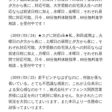
夕方から夜に，対応可能。大学受験の自宅浪人生への対
応ならば前述日程に加え，水曜日，金曜日，それぞれ昼
間に対応可能。只今，60分無料体験指導，60分無料進学
相談，を受付中です！
（2019 / 03 / 24）★スグに対応ok★私，和田成博は，火
曜日の夕方から夜に，土曜日の昼間と夕方から夜に，そ
れぞれ対応可能。大学受験の自宅浪人生への対応ならば
前述日程に加え，月曜日，火曜日，木曜日，それぞれ昼
間で対応可能。只今，60分無料体験指導，60分無料進学
相談，を受付中です！
（2019 / 03 / 25）若干ピンチなはずなのに，何故か落ち
着いている。とても不思議な感覚だ。これが上位表示に
よる安心感なのか？！，株式会社ディフェンス関西営業
所様には足を向けて絶対に寝れません。生かされたこの
状況を大切にしてまいります。また本日より一生懸命に
頑張ってまいります。