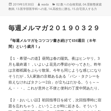
投
作
カ
2019年3月30日
wada
02.数々の合格実績
,
04.受験塾家庭
稿
成
テ
教師
,
13.医学部医学科への道
,
14.高校生に贈る
,
15.自宅浪人する力
日:
者
ゴ
リ
ー
毎週メルマガ２０１９０３２９
『毎週メルマガをコツコツ書き続けて416週目（８年
間）という歳月！』
【１・希望への道】昼間は春の陽気。夜はヒンヤリ。3
月も最終週！，いよいよ花見の季節がやってきた。昨年
は京都祇園をぶらり散策。今年も同じような感じになり
そうだが，5人家族の京都あるある「バン・タクシーを
拾えなければタクシー2台」が立ちはだかる。うぅ～～
ん・・・。これが意外と不便と便利の丁度中間あたり。
【２・おいしい話】初回指導日を経て，次回指導時に宿
題を忘れちゃう，ということが時に起きる。そういう