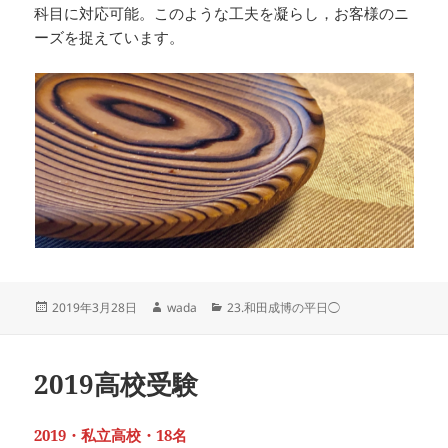
科目に対応可能。このような工夫を凝らし，お客様のニ
ーズを捉えています。
投
作
カ
2019年3月28日
wada
23.和田成博の平日◯
稿
成
テ
日:
者
ゴ
リ
2019高校受験
ー
2019・私立高校・18名