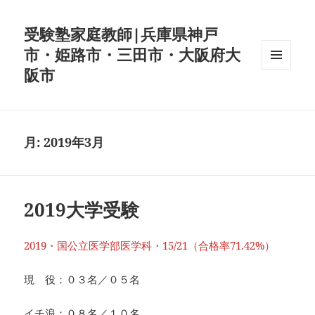
受験塾家庭教師|兵庫県神戸
市・姫路市・三田市・大阪府大
阪市
メニュ
ーとウ
ィジェ
ット
月:
2019年3月
2019大学受験
2019・国公立医学部医学科・15/21（合格率71.42%）
現 役：０３名／０５名
イチ浪：０８名／１０名