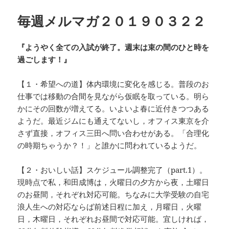
ー
毎週メルマガ２０１９０３２２
『ようやく全ての入試が終了。週末は束の間のひと時を
過ごします！』
【１・希望への道】体内環境に変化を感じる。普段のお
仕事では移動の合間を見ながら仮眠を取っている。明ら
かにその回数が増えてる。いよいよ春に近付きつつある
ようだ。最近ジムにも通えてないし，オフィス東京を介
さず直接，オフィス三田へ問い合わせがある。「合理化
の時期ちゃうか？！」と誰かに問われているようだ。
【２・おいしい話】スケジュール調整完了（part.1）。
現時点で私，和田成博は，火曜日の夕方から夜，土曜日
のお昼間，それぞれ対応可能。ちなみに大学受験の自宅
浪人生への対応ならば前述日程に加え，月曜日，火曜
日，木曜日，それぞれお昼間で対応可能。宜しければ，