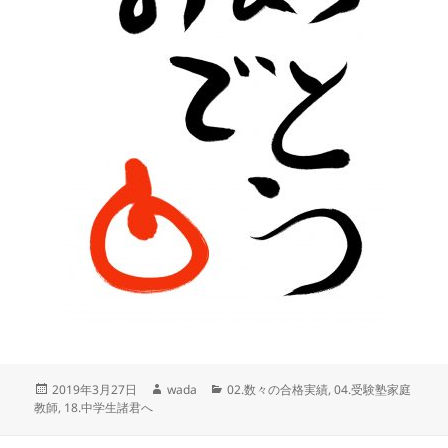
投
作
カ
2019年3月27日
wada
02.数々の合格実績
,
04.受験塾家庭
稿
成
テ
教師
,
18.中学生諸君へ
日:
者
ゴ
リ