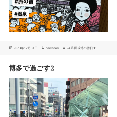
投
作
カ
2023年12月31日
nawadan
24.和田成博の休日★
稿
成
テ
日:
者
ゴ
リ
博多で過ごす2
ー