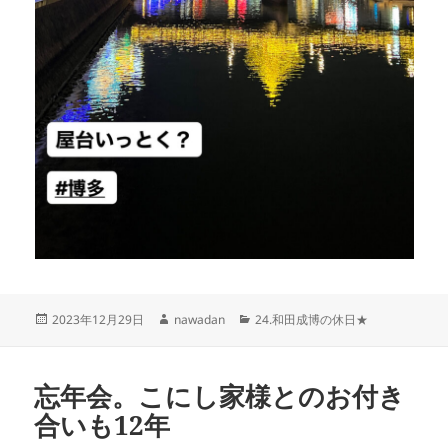
投
作
カ
2023年12月29日
nawadan
24.和田成博の休日★
稿
成
テ
日:
者
ゴ
リ
忘年会。こにし家様とのお付き
ー
合いも12年