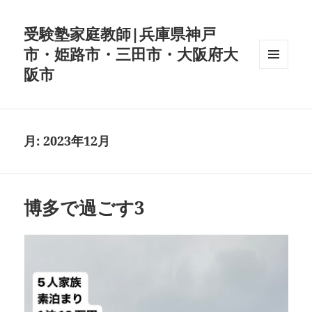
受験塾家庭教師|兵庫県神戸
市・姫路市・三田市・大阪府大
阪市
メニュ
ーとウ
ィジェ
ット
月:
2023年12月
博多で過ごす3