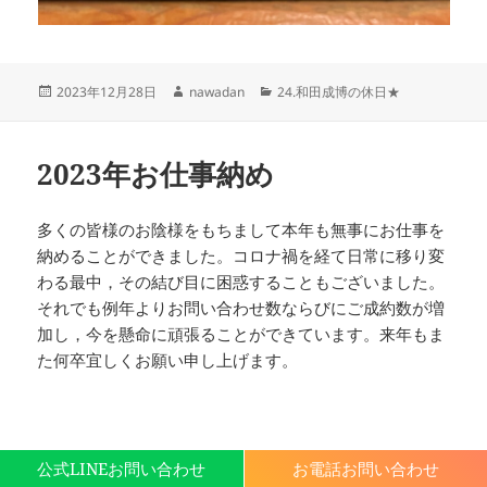
投
作
カ
2023年12月28日
nawadan
24.和田成博の休日★
稿
成
テ
日:
者
ゴ
リ
2023年お仕事納め
ー
多くの皆様のお陰様をもちまして本年も無事にお仕事を
納めることができました。コロナ禍を経て日常に移り変
わる最中，その結び目に困惑することもございました。
それでも例年よりお問い合わせ数ならびにご成約数が増
加し，今を懸命に頑張ることができています。来年もま
た何卒宜しくお願い申し上げます。
公式LINEお問い合わせ
お電話お問い合わせ