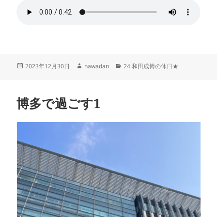
投
作
カ
2023年12月30日
nawadan
24.和田成博の休日★
稿
成
テ
日:
者
ゴ
リ
博多で過ごす1
ー