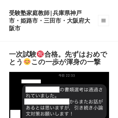
受験塾家庭教師|兵庫県神戸
市・姫路市・三田市・大阪府大
阪市
メニュ
ーとウ
ィジェ
ット
一次試験
合格。先ずはおめで
とう
この一歩が渾身の一撃