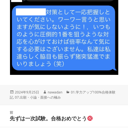
投
作
カ
2024年9月25日
nawadan
01.学力アップ100%合格体験
稿
成
テ
記
,
07.出願・小論・面接への極み
日:
者
ゴ
リ
投
ー
前
稿
先ずは一次試験。合格おめでとう
前
ナ
の