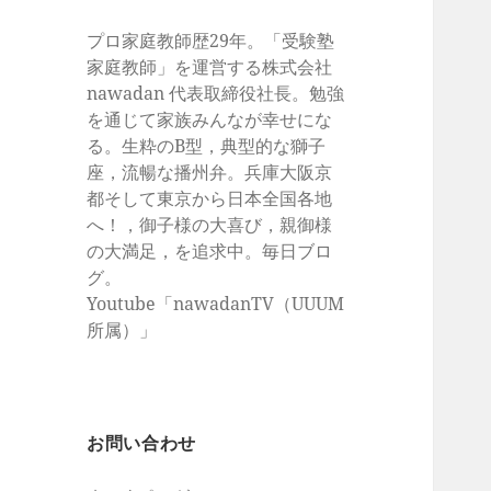
プロ家庭教師歴29年。「受験塾
家庭教師」を運営する株式会社
nawadan 代表取締役社長。勉強
を通じて家族みんなが幸せにな
る。生粋のB型，典型的な獅子
座，流暢な播州弁。兵庫大阪京
都そして東京から日本全国各地
へ！，御子様の大喜び，親御様
の大満足，を追求中。毎日ブロ
グ。
Youtube「nawadanTV（UUUM
所属）」
お問い合わせ