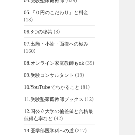
04.受験塾家庭教師
(659)
05.『０円のこだわり』と料金
(18)
06.3つの秘策
(3)
07.出願・小論・面接への極み
(160)
08.オンライン家庭教師もok
(39)
09.受験コンサルタント
(19)
10.YouTubeでわかること
(81)
11.受験塾家庭教師ブックス
(12)
12.国公立大学の偏差値と合格最
低得点率など
(42)
13.医学部医学科への道
(217)