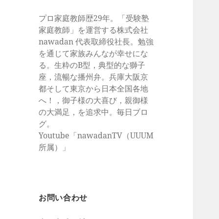
プロ家庭教師歴29年。「受験塾
家庭教師」を運営する株式会社
nawadan 代表取締役社長。勉強
を通じて家族みんなが幸せにな
る。生粋のB型，典型的な獅子
座，流暢な播州弁。兵庫大阪京
都そして東京から日本全国各地
へ！，御子様の大喜び，親御様
の大満足，を追求中。毎日ブロ
グ。
Youtube「nawadanTV（UUUM
所属）」
お問い合わせ