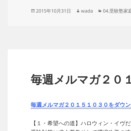
投
作
カ
2015年10月31日
wada
04.受験塾家
稿
成
テ
日:
者
ゴ
リ
ー
毎週メルマガ２０
毎週メルマガ２０１５１０３０をダウン
【１・希望への道】ハロウィン・イヴだ