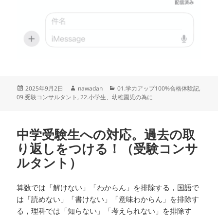
投
作
カ
2025年9月2日
nawadan
01.学力アップ100%合格体験記
,
稿
成
テ
09.受験コンサルタント
,
22.小学生、幼稚園児の為に
日:
者
ゴ
リ
ー
中学受験生への対応。過去の取
り返しをつける！（受験コンサ
ルタント）
算数では「解けない」「わからん」を排除する，国語で
は「読めない」「書けない」「意味わからん」を排除す
る，理科では「知らない」「考えられない」を排除す