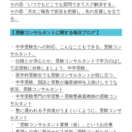
その⑤「いつでもどこでも質問できてスグ解決する」
その⑥「月次ご報告で状況を把握し，先の見通しを立て
る」
【 受験コンサルタントに関する毎日ブログ 】
・
中学受験生への対応。こんなこともできる。受験コン
サルタント。
・
白陵とか淳心とか。受験コンサルタントで学力のばし
て志望校に合格しましょう。中学受験。
・
医学科受験生でも受験コンサルタントが役に立つ。
・
中学受験。国語と算数が偏差値60を上抜けしそうな
状況。受験コンサルタント
・
中学受験専門の学習塾 × 受験塾家庭教師の受験コン
サルタント
・
塾に通われる子供達がうまくいくように。受験コンサ
ルタント
・
「受験コンサルタント業務（仮）」というお仕事
・
希望への道に新サービス追加「受験コンサルタント」