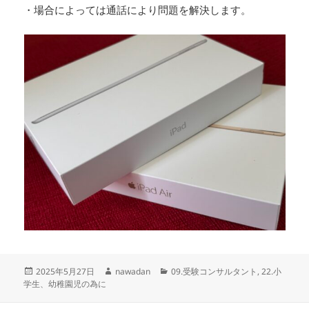
・場合によっては通話により問題を解決します。
投
作
カ
2025年5月27日
nawadan
09.受験コンサルタント
,
22.小
稿
成
テ
学生、幼稚園児の為に
日:
者
ゴ
リ