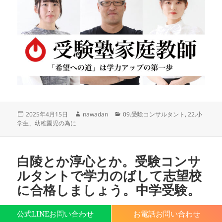
投
作
カ
2025年4月15日
nawadan
09.受験コンサルタント
,
22.小
稿
成
テ
学生、幼稚園児の為に
日:
者
ゴ
リ
ー
白陵とか淳心とか。受験コンサ
ルタントで学力のばして志望校
に合格しましょう。中学受験。
公式LINEお問い合わせ
お電話お問い合わせ