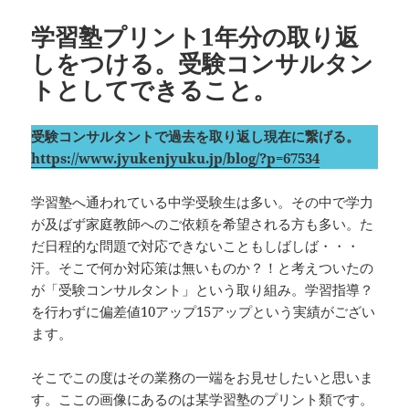
ー
学習塾プリント1年分の取り返
しをつける。受験コンサルタン
トとしてできること。
受験コンサルタントで過去を取り返し現在に繋げる。
https://www.jyukenjyuku.jp/blog/?p=67534
学習塾へ通われている中学受験生は多い。その中で学力
が及ばず家庭教師へのご依頼を希望される方も多い。た
だ日程的な問題で対応できないこともしばしば・・・
汗。そこで何か対応策は無いものか？！と考えついたの
が「受験コンサルタント」という取り組み。学習指導？
を行わずに偏差値10アップ15アップという実績がござい
ます。
そこでこの度はその業務の一端をお見せしたいと思いま
す。ここの画像にあるのは某学習塾のプリント類です。