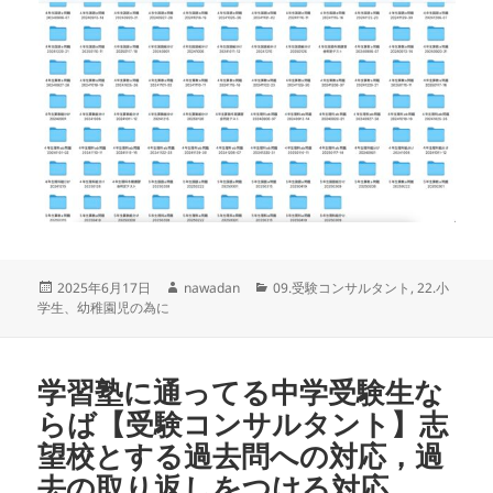
投
作
カ
2025年6月17日
nawadan
09.受験コンサルタント
,
22.小
稿
成
テ
学生、幼稚園児の為に
日:
者
ゴ
リ
ー
学習塾に通ってる中学受験生な
らば【受験コンサルタント】志
望校とする過去問への対応，過
去の取り返しをつける対応