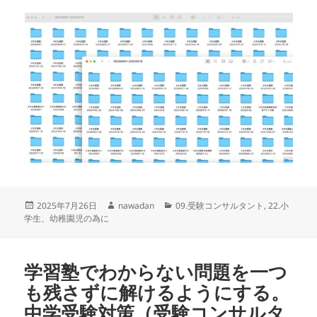
投
作
カ
2025年7月26日
nawadan
09.受験コンサルタント
,
22.小
稿
成
テ
学生、幼稚園児の為に
日:
者
ゴ
リ
ー
学習塾でわからない問題を一つ
も残さずに解けるようにする。
中学受験対策（受験コンサルタ