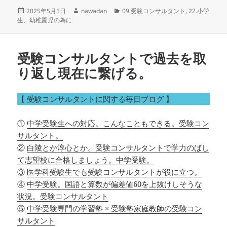
投
作
カ
2025年5月5日
nawadan
09.受験コンサルタント
,
22.小学
稿
成
テ
生、幼稚園児の為に
日:
者
ゴ
リ
ー
受験コンサルタントで過去を取
り返し現在に繋げる。
【 受験コンサルタントに関する毎日ブログ 】
①
中学受験生への対応。こんなこともできる。受験コン
サルタント。
②
白陵とか淳心とか。受験コンサルタントで学力のばし
て志望校に合格しましょう。中学受験。
③
医学科受験生でも受験コンサルタントが役に立つ。
④
中学受験。国語と算数が偏差値60を上抜けしそうな
状況。受験コンサルタント
⑤
中学受験専門の学習塾 × 受験塾家庭教師の受験コン
サルタント