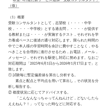
（仮）
（1）概要
受験コンサルタントとして，志望校（・・・・中学
校，・・・・中学校）とする過去問，・・・・が提供す
る教材または・・・・が実施するテスト，それぞれを学
力養成ベースに後述の通り対応します。限られた時間の
中でご本人様の学習時間を余計に費やすことなく，やる
べきことを合理的に進行させるため，お電話，メール，
メッセージ，それぞれを駆使し対応に努めます。なおご
対応期間は「2025年6月1日から2026年1月17日まで」と
致します。
① 試験毎に暫定偏差値を算出し分析する。
素点と配点と平均点を用いて算出し，その状況を分
析し報告する。
② 都度状況に応じてアドバイスする。
「こんなんなっちゃってんねんけど，どないしたら
ええねん？！」ってなった時などに対応する。