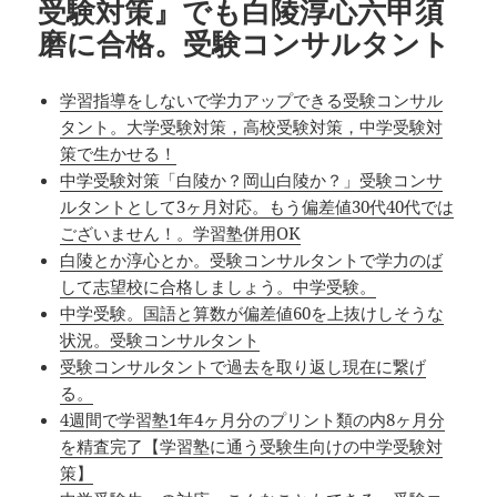
受験対策』でも白陵淳心六甲須
磨に合格。受験コンサルタント
学習指導をしないで学力アップできる受験コンサル
タント。大学受験対策，高校受験対策，中学受験対
策で生かせる！
中学受験対策「白陵か？岡山白陵か？」受験コンサ
ルタントとして3ヶ月対応。もう偏差値30代40代では
ございません！。学習塾併用OK
白陵とか淳心とか。受験コンサルタントで学力のば
して志望校に合格しましょう。中学受験。
中学受験。国語と算数が偏差値60を上抜けしそうな
状況。受験コンサルタント
受験コンサルタントで過去を取り返し現在に繋げ
る。
4週間で学習塾1年4ヶ月分のプリント類の内8ヶ月分
を精査完了【学習塾に通う受験生向けの中学受験対
策】