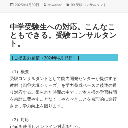
投
作
カ
2025年4月30日
nawadan
09.受験コンサルタント
稿
成
テ
日:
者
ゴ
リ
中学受験生への対応。こんなこ
ー
ともできる。受験コンサルタン
ト。
【ご提案お見積（2024年4月15日）】
（1）概要
受験コンサルタントとして能力開発センターが提供する
教材（四谷大塚シリーズ）を学力養成ベースに後述の通
り対応する。限られた時間の中で，ご本人様の学習時間
を余計に費やすことなく，やるべきことを合理的に進行
させ，学力向上を図ります。
（2）対応
iPadを使用しオンライン対応を行う。