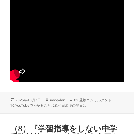
投
作
カ
2025年10月7日
nawadan
09.受験コンサルタント
,
稿
成
テ
10.YouTubeでわかること
,
23.和田成博の平日◯
日:
者
ゴ
リ
ー
（8）『学習指導をしない中学