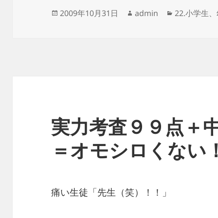
投
作
カ
2009年10月31日
admin
22.小学生
稿
成
テ
日:
者
ゴ
リ
ー
実力考査９９点＋
＝オモシロくない
痛い生徒「先生（笑）！！」