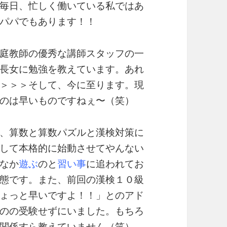
毎日、忙しく働いている私ではあ
パパでもあります！！
庭教師の優秀な講師スタッフの一
長女に勉強を教えています。あれ
＞＞＞そして、今に至ります。現
のは早いものですねぇ〜（笑）
、算数と算数パズルと漢検対策に
して本格的に始動させてやんない
なか
遊ぶ
のと
習い事
に追われてお
態です。また、前回の漢検１０級
ょっと早いですよ！！」とのアド
のの受験せずにいました。もちろ
関係すら教えていません（笑）