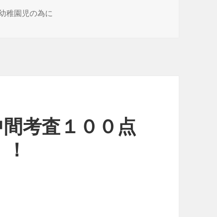
、幼稚園児の為に
中間考査１００点
！！