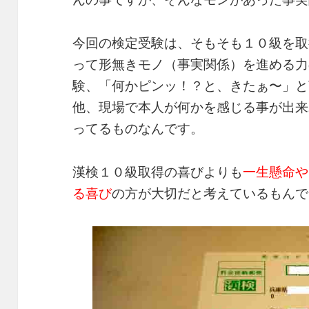
今回の検定受験は、そもそも１０級を取
って形無きモノ（事実関係）を進める力
験、「何かピンッ！？と、きたぁ〜」と
他、現場で本人が何かを感じる事が出来
ってるものなんです。
漢検１０級取得の喜びよりも
一生懸命や
る喜び
の方が大切だと考えているもんで