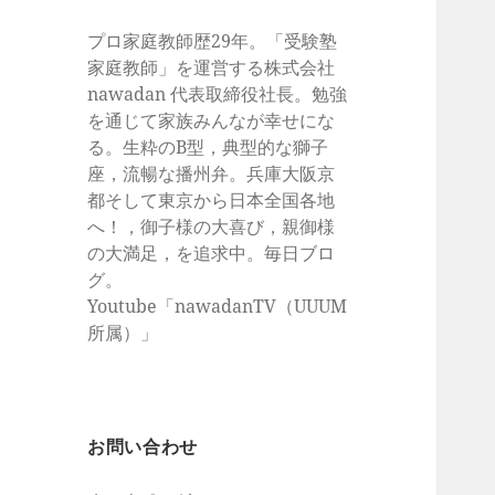
プロ家庭教師歴29年。「受験塾
家庭教師」を運営する株式会社
nawadan 代表取締役社長。勉強
を通じて家族みんなが幸せにな
る。生粋のB型，典型的な獅子
座，流暢な播州弁。兵庫大阪京
都そして東京から日本全国各地
へ！，御子様の大喜び，親御様
の大満足，を追求中。毎日ブロ
グ。
Youtube「nawadanTV（UUUM
所属）」
お問い合わせ