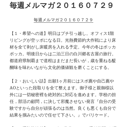
毎週メルマガ２０１６０７２９
ー
毎週メルマガ２０１６０７２９
【１・希望への道】明日はプチ引っ越し。オフィス1階
リビングが空ッポになる日。光熱費節約大作戦により床
材を全て剥がし床暖房を入れる予定。今年の冬はポッカ
ポッカ。明後日からは二泊三日の白川郷名古屋の旅行。
都道府県制覇まで道程はまだまだ長いが，歳を重ねる醍
醐味を味わいながら文化的価値観を磨くことにする。
【２・おいしい話】出願1ヶ月前にはスポ薦や自己薦や
AOといった段取りを全て整えます。御子様と親御様以
外には一切秘密裡を絶対的に対応を進めます。学校の担
任，部活の顧問，に決して邪魔させない発言『自分の受
験ですから自分が頑張るのは当然。良くも悪くも自分で
結果を掴みたいので任せて下さい。』でバリケード。