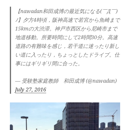
【nawadan和田成博の最近気になる(￣Д￣)
ﾉ】夕方4時頃，阪神高速で若宮から魚崎まで
15kmの大渋滞。神戸市西区から尼崎市まで
地道移動。所要時間にして2時間30分。高速
道路の有難味を感じ，若干道に迷ったり新し
い道に入ったり，ちょっとしたドライブ。仕
事にはギリギリ間に合った。
— 受験塾家庭教師 和田成博 (@nawadan)
July 27, 2016