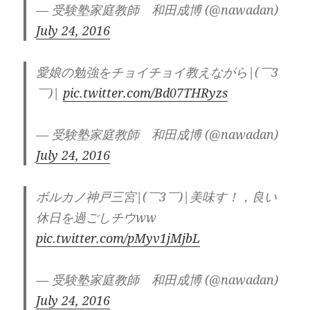
— 受験塾家庭教師 和田成博 (@nawadan)
July 24, 2016
愛娘の勉強をチョイチョイ教えながら|(￣3
￣)|
pic.twitter.com/Bd07THRyzs
— 受験塾家庭教師 和田成博 (@nawadan)
July 24, 2016
ボルカノ神戸三宮|(￣3￣)|美味す！，良い
休日を過ごしチウww
pic.twitter.com/pMyv1jMjbL
— 受験塾家庭教師 和田成博 (@nawadan)
July 24, 2016