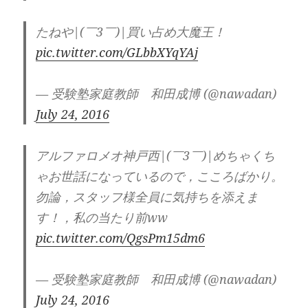
たねや|(￣3￣)|買い占め大魔王！
pic.twitter.com/GLbbXYqYAj
— 受験塾家庭教師 和田成博 (@nawadan)
July 24, 2016
アルファロメオ神戸西|(￣3￣)|めちゃくち
ゃお世話になっているので，こころばかり。
勿論，スタッフ様全員に気持ちを添えま
す！，私の当たり前ww
pic.twitter.com/QgsPm15dm6
— 受験塾家庭教師 和田成博 (@nawadan)
July 24, 2016