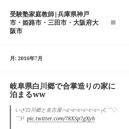
受験塾家庭教師|兵庫県神戸
市・姫路市・三田市・大阪府大
阪市
メニュ
ーとウ
ィジェ
ット
月:
2016年7月
岐阜県白川郷で合掌造りの家に
泊まるww
いざ白川郷と名古屋へε=ε=ε=ε=ε=ε=┌(;￣◇
￣)┘
pic.twitter.com/78XSp7gXyh