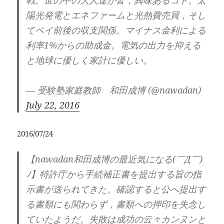
陽光発電とエネファームと光熱費売買，そし
てペイ前後の収支関係。マイナス金利による
利率1%からの助成金。電気の出力を抑える
と地球に優しく家計に優しい。
— 受験塾家庭教師 和田成博 (@nawadan)
July 22, 2016
2016/07/24
【nawadan和田成博の最近気になる(￣Д￣)
ﾉ】特許庁から手続補正書を提出する旨の指
示書が送られてきた。確認すると公へ提出す
る書類にも関わらず，書類への押印を失念し
ていたようだ。失敗は成功の云々カンヌンと