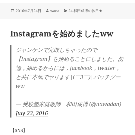
投
作
カ
2016年7月24日
wada
24.和田成博の休日★
稿
成
テ
日:
者
ゴ
リ
Instagramを始めましたww
ー
ジャンケンで完敗しちゃったので
【Instagram】を始めることにしました。勿
論，始めるからには，facebook，twitter，
と共に本気でヤリます|(￣3￣)|バッチグー
ww
— 受験塾家庭教師 和田成博 (@nawadan)
July 23, 2016
【SNS】