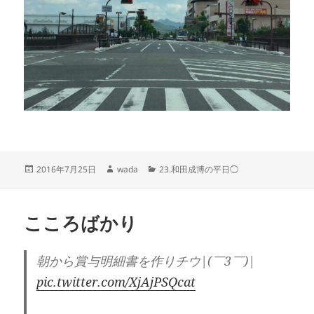
投
作
カ
2016年7月25日
wada
23.和田成博の平日◯
稿
成
テ
日:
者
ゴ
リ
こころばかり
ー
朝から賞与明細書を作りチウ|(￣3￣)|
pic.twitter.com/XjAjPSQcat