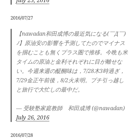
2016/07/27
【nawadan和田成博の最近気になる(￣Д￣)
ﾉ】原油安の影響を予測してたのでマイナス
を掴むことも無くプラス圏で推移。今晩も米
タイムの原油と金利それぞれに目が離せな
い。今週来週の醍醐味は，7/28木3時過ぎ，
7/29金正午前後，8/2火未明。プチ引っ越し
と旅行で大忙しの最中だ。
— 受験塾家庭教師 和田成博 (@nawadan)
July 26, 2016
2016/07/28