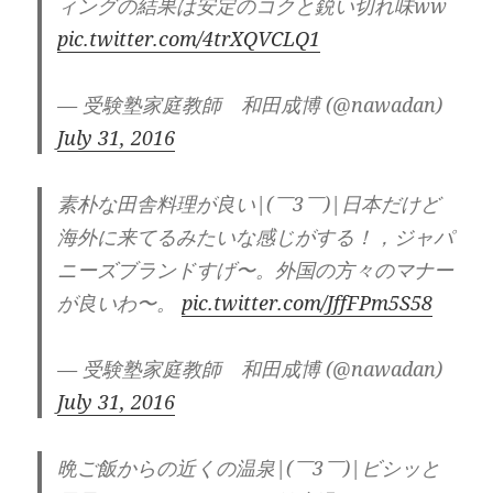
ィングの結果は安定のコクと鋭い切れ味ww
pic.twitter.com/4trXQVCLQ1
— 受験塾家庭教師 和田成博 (@nawadan)
July 31, 2016
素朴な田舎料理が良い|(￣3￣)|日本だけど
海外に来てるみたいな感じがする！，ジャパ
ニーズブランドすげ〜。外国の方々のマナー
が良いわ〜。
pic.twitter.com/JffFPm5S58
— 受験塾家庭教師 和田成博 (@nawadan)
July 31, 2016
晩ご飯からの近くの温泉|(￣3￣)|ビシッと