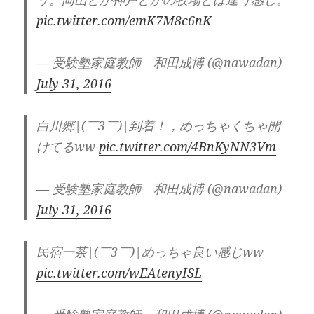
pic.twitter.com/emK7M8c6nK
— 受験塾家庭教師 和田成博 (@nawadan)
July 31, 2016
白川郷|(￣3￣)|到着！，めっちゃくちゃ開
けてるww
pic.twitter.com/4BnKyNN3Vm
— 受験塾家庭教師 和田成博 (@nawadan)
July 31, 2016
民宿一茶|(￣3￣)|めっちゃ良い感じww
pic.twitter.com/wEAtenyISL