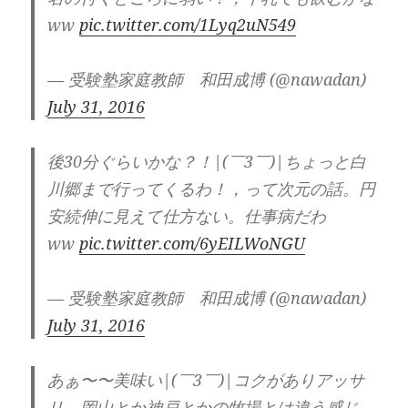
ww
pic.twitter.com/1Lyq2uN549
— 受験塾家庭教師 和田成博 (@nawadan)
July 31, 2016
後30分ぐらいかな？！|(￣3￣)|ちょっと白
川郷まで行ってくるわ！，って次元の話。円
安続伸に見えて仕方ない。仕事病だわ
ww
pic.twitter.com/6yEILWoNGU
— 受験塾家庭教師 和田成博 (@nawadan)
July 31, 2016
あぁ〜〜美味い|(￣3￣)|コクがありアッサ
リ。岡山とか神戸とかの牧場とは違う感じ。