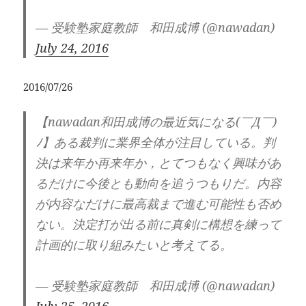
— 受験塾家庭教師 和田成博 (@nawadan)
July 24, 2016
2016/07/26
【nawadan和田成博の最近気になる(￣Д￣)
ﾉ】ある裁判に業界全体が注目している。判
決は来年か再来年か，とてつもなく興味があ
るだけに今後とも動向を追うつもりだ。内容
が内容なだけに最高裁まで進む可能性も否め
ない。決定打が出る前に真剣に構想を練って
計画的に取り組みたいと考えてる。
— 受験塾家庭教師 和田成博 (@nawadan)
July 25, 2016