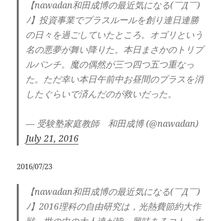
【nawadan和田成博の最近気になる(￣Д￣)
ﾉ】投資事業でプラスルールを創り連日連勝
の日々を過ごしていたところ。オゴリという
名の悪夢が舞い降りた。本日まさかのトリプ
ルパンチ。魔の偶然が三つ四つ五つ重なっ
た。ただ幸い本日午前中お昼間のプラスを消
したぐらいで済んだのが救いだった。
— 受験塾家庭教師 和田成博 (@nawadan)
July 21, 2016
2016/07/23
【nawadan和田成博の最近気になる(￣Д￣)
ﾉ】2016理科の自由研究は，光熱費節約大作
戦。世の中の大人達が皆，興味あるコト。太