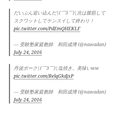
だいぶん追い込んだ|(￣3￣)|次は腹筋して
スクワットしてケンスイして終わり！
pic.twitter.com/PdEmQHEKLF
— 受験塾家庭教師 和田成博 (@nawadan)
July 24, 2016
丹波ポーク|(￣3￣)|塩焼き。美味いww
pic.twitter.com/RelqGkdjxP
— 受験塾家庭教師 和田成博 (@nawadan)
July 24, 2016