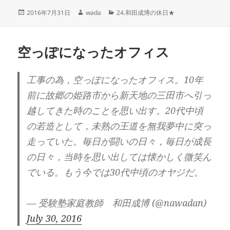
投
作
カ
2016年7月31日
wada
24.和田成博の休日★
稿
成
テ
日:
者
ゴ
リ
空っぽになったオフィス
ー
工事の為，空っぽになったオフィス。10年
前に故郷の姫路市から新天地の三田市へ引っ
越してきた時のことを思い出す。20代中頃
の若造として，未熟の王道を無我夢中に突っ
走っていた。毎日が闘いの日々，毎日が成長
の日々，当時を思い出しては懐かしく微笑ん
でいる。もう今では30代中頃のオヤジだ。
— 受験塾家庭教師 和田成博 (@nawadan)
July 30, 2016