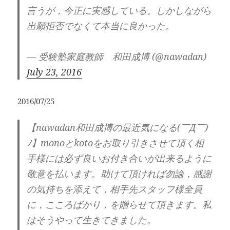
言うが，今正に実感している。しかしながら
出願拒否でなくて本当に良かった。
— 受験塾家庭教師 和田成博 (@nawadan)
July 23, 2016
2016/07/25
【nawadan和田成博の最近気になる(￣Д￣)
ﾉ】monoとkotoをお取り引きさせて頂く相
手様には必ず良いお付き合いが出来るように
敬意を払います。助けて頂ければ勿論，感謝
の気持ちを添えて，相手先スタッフ様全員
に，こころばかり，を贈らせて頂きます。私
はそうやって生きてきました。