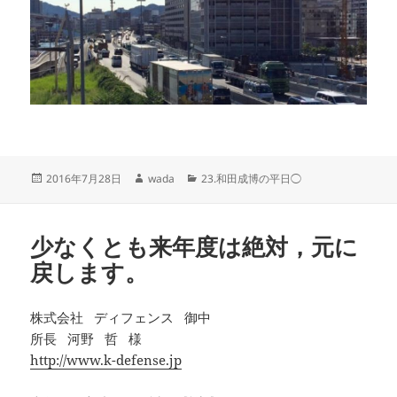
投
作
カ
2016年7月28日
wada
23.和田成博の平日◯
稿
成
テ
日:
者
ゴ
リ
少なくとも来年度は絶対，元に
ー
戻します。
株式会社 ディフェンス 御中
所長 河野 哲 様
http://www.k-defense.jp