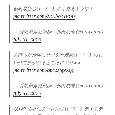
萩町展望台|(￣3￣)|よく見るヤツや！
pic.twitter.com/IRUboZ18GO
— 受験塾家庭教師 和田成博 (@nawadan)
July 31, 2016
火照った身体にサイダー最高|(￣3￣)|涼し
い休憩所が至るところにアリww
pic.twitter.com/apc2Hg9ZQj
— 受験塾家庭教師 和田成博 (@nawadan)
July 31, 2016
飛騨牛の乳にチャレンジ|(￣3￣)|テイステ