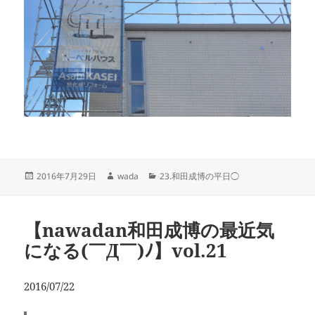
投
作
カ
2016年7月29日
wada
23.和田成博の平日◯
稿
成
テ
日:
者
ゴ
リ
【nawadan和田成博の最近気
ー
になる(￣Д￣)ﾉ】vol.21
2016/07/22