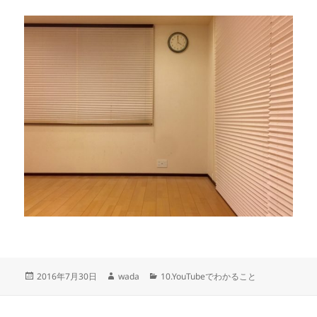
投
作
カ
2016年7月30日
wada
10.YouTubeでわかること
稿
成
テ
日:
者
ゴ
リ