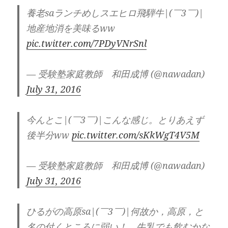
養老saランチめしスエヒロ飛騨牛|(￣3￣)|
地産地消を美味るww
pic.twitter.com/7PDyVNrSnl
— 受験塾家庭教師 和田成博 (@nawadan)
July 31, 2016
今んとこ|(￣3￣)|こんな感じ。とりあえず
後半分ww
pic.twitter.com/sKkWgT4V5M
— 受験塾家庭教師 和田成博 (@nawadan)
July 31, 2016
ひるがの高原sa|(￣3￣)|何故か，高原，と
名の付くところに弱い！，牛乳でも飲むかな