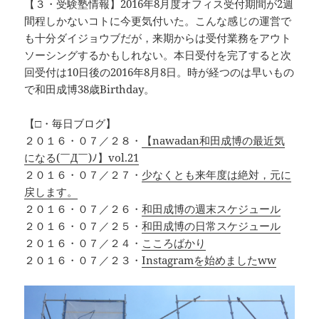
【３・受験塾情報】2016年8月度オフィス受付期間が2週
間程しかないコトに今更気付いた。こんな感じの運営で
も十分ダイジョウブだが，来期からは受付業務をアウト
ソーシングするかもしれない。本日受付を完了すると次
回受付は10日後の2016年8月8日。時が経つのは早いもの
で和田成博38歳Birthday。
【□・毎日ブログ】
２０１６・０７／２８・
【nawadan和田成博の最近気
になる(￣Д￣)ﾉ】vol.21
２０１６・０７／２７・
少なくとも来年度は絶対，元に
戻します。
２０１６・０７／２６・
和田成博の週末スケジュール
２０１６・０７／２５・
和田成博の日常スケジュール
２０１６・０７／２４・
こころばかり
２０１６・０７／２３・
Instagramを始めましたww