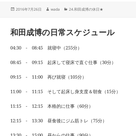
投
作
カ
2016年7月26日
wada
24.和田成博の休日★
稿
成
テ
日:
者
ゴ
リ
和田成博の日常スケジュール
ー
04:30 - 08:45 就寝中（255分）
08:45 - 09:15 起床して寝床で直ぐ仕事（30分）
09:15 - 11:00 再び就寝（105分）
11:00 - 11:15 そして起床し身支度＆朝食（15分）
11:15 - 12:15 本格的に仕事（60分）
12:15 - 13:30 昼食後にジム筋トレ（75分）
13:30 - 15:00 昼からの仕事（90分）