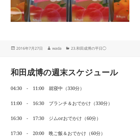
投
作
カ
2016年7月27日
wada
23.和田成博の平日◯
稿
成
テ
日:
者
ゴ
リ
和田成博の週末スケジュール
ー
04:30 - 11:00 就寝中（330分）
11:00 - 16:30 ブランチ＆おでかけ（330分）
16:30 - 17:30 ジムorおでかけ（60分）
17:30 - 20:00 晩ご飯＆おでかけ（60分）