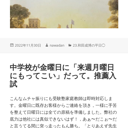
投
作
カ
2022年11月30日
nawadan
23.和田成博の平日◯
稿
成
テ
日:
者
ゴ
リ
中学校が金曜日に「来週月曜日
ー
にもってこい」だって。推薦入
試
こんなムチャ振りにも受験塾家庭教師は即時対応しま
す。金曜日に既存お客様からご連絡を頂き，一様に手筈
を整えて日曜日には全ての原稿を準備しました。弊社の
底力は他社には真似できないはず！，あぁ〜だこぉ〜だ
と言うてる間に突っ走ったもん勝ち。「とりあえず先生