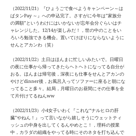
（2022/11/21）『ひょうごで食べようキャンペーン～は
ばタンPay ～』への申込完了。さすがに今年は”家族分
の満額”というわけにはいかないが忘年会分ぐらいはチ
ャレンジした。12/14が楽しみだ！，世の中のことをい
ろいろ勉強できる機会。置いてけぼりにならないように
せんとアカンわ（笑）
（2022/11/22）土日はほんまに忙しいみたいで。日曜日
の夜に仕事から帰ってきたらヘトヘトになってる自分が
おる。ほんまは帰宅後，深夜にも仕事をせんとアカンの
やけどdinner後，お風呂入ってソファーに座ると朝にな
ってること多々。結局，月曜日のお昼間にその仕事を全
て片付けてるねんww
（2022/11/23）小4女子いわく『これな“ナルヒロの肝
臓”やねん！』って言いながら嬉しそうにウェットティ
ッシュの中身を出してくるんやめとこ！，理科の授業
中，カラダの組織をやってる時にそのネタを打ち込んで