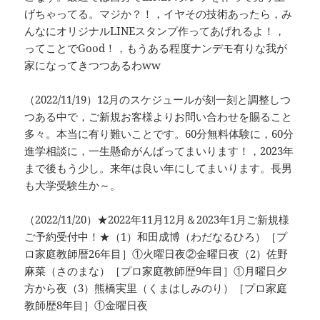
げちゃってる。マジか？！，イヤその技術あったら，み
んなにオリジナルLINEスタンプ作ってあげれるよ！，
ってことでGood！，もうある程度ナンデモ有りな我が
家になってきつつあるわww
（2022/11/19）12月のスケジュールが刻一刻と調整しつ
つある中で，ご新規お客様よりお問い合わせを賜ること
多々。本当に有り難いことです。60分無料体験に，60分
進学相談に，一生懸命がんばってまいります！，2023年
まで後もう少し。来年は良い年にしてまいります。長男
も大学受験生か～。
（2022/11/20）★2022年11月12月＆2023年1月ご新規様
ご予約受付中！★（1）和田成博（わだなるひろ）［プ
ロ家庭教師暦26年目］①火曜日夜②金曜日夜（2）佐野
麻菜（さのまな）［プロ家庭教師歴9年目］①月曜日夕
方から夜（3）熊橋実里（くまはしみのり）［プロ家庭
教師歴8年目］①金曜日夜