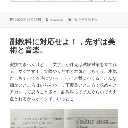
投
作
カ
2022年11月23日
nawadan
18.中学生諸君へ
稿
成
テ
日:
者
ゴ
リ
副教科に対応せよ！，先ずは美
ー
術と音楽。
実技できへんけど，「文字」が伴えば試験対策を立てれ
る。マジです！，実際やりだすと本気だしちゃう。本気
だしちゃってる時に”ハッ・・・”と我にかえる。こんな
細かいところはいらんわ！，丁度良いところで収めんと
アカンって思うこと多々。副教科ってそんぐらいでええ
点とれるからオイシイ。いっとこ！