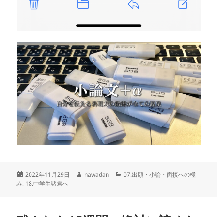
投
作
カ
2022年11月29日
nawadan
07.出願・小論・面接への極
稿
成
テ
み
,
18.中学生諸君へ
日:
者
ゴ
リ
ー