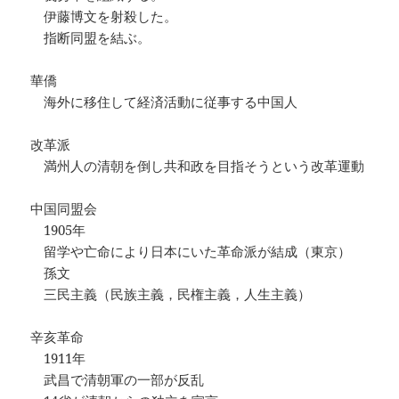
伊藤博文を射殺した。
指断同盟を結ぶ。
華僑
海外に移住して経済活動に従事する中国人
改革派
満州人の清朝を倒し共和政を目指そうという改革運動
中国同盟会
1905年
留学や亡命により日本にいた革命派が結成（東京）
孫文
三民主義（民族主義，民権主義，人生主義）
辛亥革命
1911年
武昌で清朝軍の一部が反乱