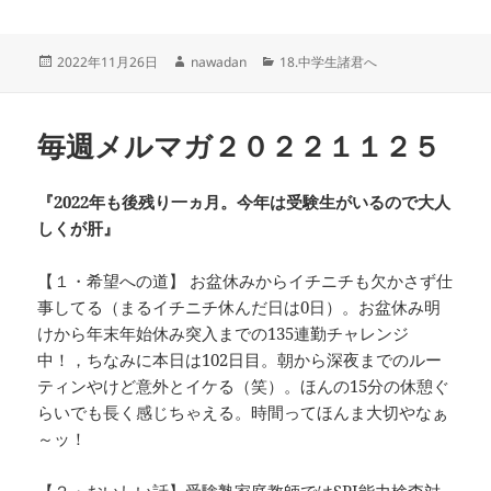
投
作
カ
2022年11月26日
nawadan
18.中学生諸君へ
稿
成
テ
日:
者
ゴ
リ
毎週メルマガ２０２２１１２５
ー
『2022年も後残り一ヵ月。今年は受験生がいるので大人
しくが肝』
【１・希望への道】 お盆休みからイチニチも欠かさず仕
事してる（まるイチニチ休んだ日は0日）。お盆休み明
けから年末年始休み突入までの135連勤チャレンジ
中！，ちなみに本日は102日目。朝から深夜までのルー
ティンやけど意外とイケる（笑）。ほんの15分の休憩ぐ
らいでも長く感じちゃえる。時間ってほんま大切やなぁ
～ッ！