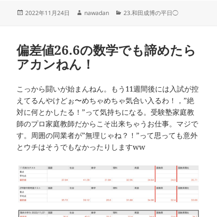
投
作
カ
2022年11月24日
nawadan
23.和田成博の平日◯
稿
成
テ
日:
者
ゴ
リ
偏差値26.6の数学でも諦めたら
ー
アカンねん！
こっから闘いが始まんねん。もう11週間後には入試が控
えてるんやけどぉ〜めちゃめちゃ気合い入るわ！，”絶
対に何とかしたる！”って気持ちになる。受験塾家庭教
師のプロ家庭教師だからこそ出来ちゃうお仕事。マジで
す。周囲の同業者が”無理じゃね？！”って思っても意外
とウチはそうでもなかったりしますww