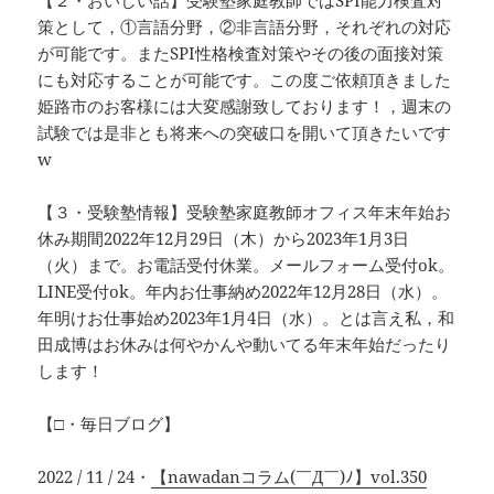
【２・おいしい話】受験塾家庭教師ではSPI能力検査対
策として，①言語分野，②非言語分野，それぞれの対応
が可能です。またSPI性格検査対策やその後の面接対策
にも対応することが可能です。この度ご依頼頂きました
姫路市のお客様には大変感謝致しております！，週末の
試験では是非とも将来への突破口を開いて頂きたいです
w
【３・受験塾情報】受験塾家庭教師オフィス年末年始お
休み期間2022年12月29日（木）から2023年1月3日
（火）まで。お電話受付休業。メールフォーム受付ok。
LINE受付ok。年内お仕事納め2022年12月28日（水）。
年明けお仕事始め2023年1月4日（水）。とは言え私，和
田成博はお休みは何やかんや動いてる年末年始だったり
します！
【□・毎日ブログ】
2022 / 11 / 24・
【nawadanコラム(￣Д￣)ﾉ】vol.350