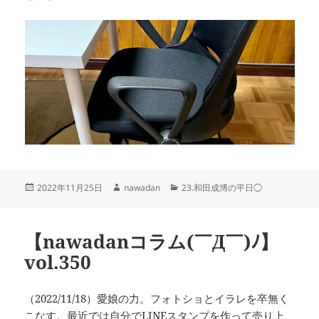
投
作
カ
2022年11月25日
nawadan
23.和田成博の平日◯
稿
成
テ
日:
者
ゴ
リ
【nawadanコラム(￣Д￣)ﾉ】
ー
vol.350
（2022/11/18）愛娘の力。フォトショとイラレを卒無く
こなす。最近では自分でLINEスタンプを作って売り上