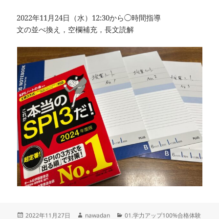
2022年11月24日（水）12:30から◯時間指導
文の並べ換え，空欄補充，長文読解
投
作
カ
2022年11月27日
nawadan
01.学力アップ100%合格体験