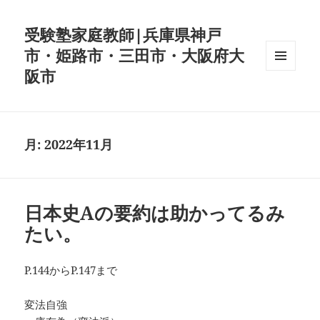
受験塾家庭教師|兵庫県神戸
市・姫路市・三田市・大阪府大
阪市
メニュ
ーとウ
ィジェ
ット
月:
2022年11月
日本史Aの要約は助かってるみ
たい。
P.144からP.147まで
変法自強