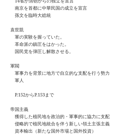
14省が清朝からの独立を宣言
南京を首都に中華民国の成立を宣言
孫文を臨時大総統
袁世凱
軍の実験を握っていた。
革命派の鎮圧をはかった。
国民党を弾圧し解散させる。
軍閥
軍事力を背景に地方で自立的な支配を行う勢力
軍人
P.152からP.153まで
帝国主義
獲得した植民地を政治的・軍事的に協力に支配
侵略的で植民地統合を伴う新しい領土主張主義
資本輸出（新たな国外市場と国外投資）