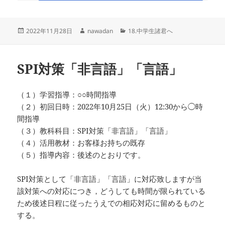
投
作
カ
2022年11月28日
nawadan
18.中学生諸君へ
稿
成
テ
日:
者
ゴ
リ
SPI対策「非言語」「言語」
ー
（１）学習指導：○○時間指導
（２）初回日時：2022年10月25日（火）12:30から◯時
間指導
（３）教科科目：SPI対策「非言語」「言語」
（４）活用教材：お客様お持ちの既存
（５）指導内容：後述のとおりです。
SPI対策として「非言語」「言語」に対応致しますが当
該対策への対応につき，どうしても時間が限られている
ため後述日程に従ったうえでの相応対応に留めるものと
する。