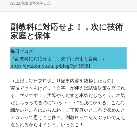
稿
成
テ
記
,
23.和田成博の平日◯
日:
者
ゴ
リ
ー
副教科に対応せよ！，次に技術
家庭と保体
毎日ブログ
『副教科に対応せよ！，先ずは美術と音楽。』
https://jyukenjyuku.jp/blog/?p=59981
（上記，毎日ブログより記事内容を抜粋したもの）
実技できへんけど，「文字」が伴えば試験対策を立てれ
る。マジです！，実際やりだすと本気だしちゃう。本気
だしちゃってる時に”ハッ・・・”と我にかえる。こんな
細かいところはいらんわ！，丁度良いところで収めんと
アカンって思うこと多々。副教科ってそんぐらいでええ
点とれるからオイシイ。いっとこ！