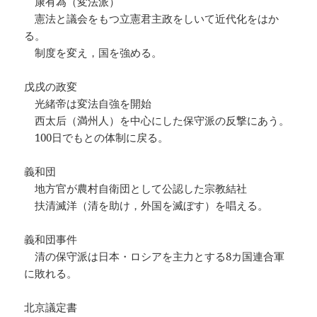
康有為（変法派）
憲法と議会をもつ立憲君主政をしいて近代化をはか
る。
制度を変え，国を強める。
戊戌の政変
光緒帝は変法自強を開始
西太后（満州人）を中心にした保守派の反撃にあう。
100日でもとの体制に戻る。
義和団
地方官が農村自衛団として公認した宗教結社
扶清滅洋（清を助け，外国を滅ぼす）を唱える。
義和団事件
清の保守派は日本・ロシアを主力とする8カ国連合軍
に敗れる。
北京議定書