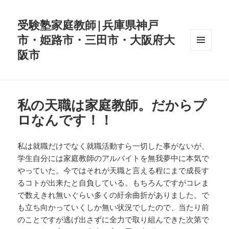
受験塾家庭教師|兵庫県神戸
市・姫路市・三田市・大阪府大
阪市
メニュ
ーとウ
ィジェ
ット
私の天職は家庭教師。だからプ
ロなんです！！
私は就職だけでなく就職活動すら一切した事がないが、
学生自分には家庭教師のアルバイトを無我夢中に本気で
やっていた。今ではそれが天職と言える程にまで成長す
るコトが出来たと自負している。もちろんですがコレま
で数えきれ無いぐらい多くの紆余曲折がありました。で
も立ち向かっていくしか無い状況でしたので、当たり前
のことですが逃げ出さずに全力で取り組んできた次第で