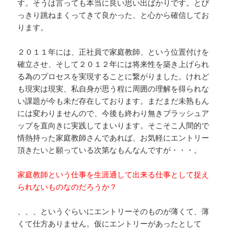
す。そうは言っても本当に良い思い出ばかりです。とび
っきり跳ねまくってきて良かった、と心から確信してお
ります。
２０１１年には、正社員で家庭教師、という位置付けを
確立させ、そして２０１２年には将来性を築き上げられ
る為のプロセスを実現することに繋がりました。けれど
も現実は現実、私自身が思う程に周囲の理解を得られな
い課題が今も未だ存在しております。まだまだ未熟もん
には変わりませんので、今後も終わり無きブラッシュア
ップを直向きに実践してまいります。そこそこ人間的で
情熱持った家庭教師さんであれば、お気軽にエントリー
頂きたいと願っている次第なもんなんですが・・・。
家庭教師という仕事を生涯通して出来る仕事として捉え
られないものなのだろうか？
、、、というぐらいにエントリーそのものが薄くて、薄
くて仕方ありません。仮にエントリーがあったとして