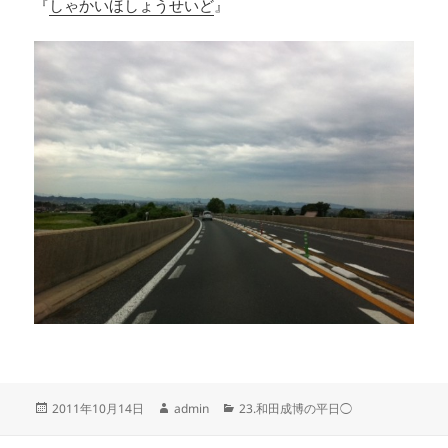
『
しゃかいほしょうせいど
』
投
作
カ
2011年10月14日
admin
23.和田成博の平日◯
稿
成
テ
日:
者
ゴ
投