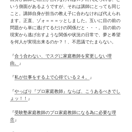
いう側面があるようですが、それは講師にとっても同じ
こと。講師自身が担当の教え子に合わなければ代えられ
ます。正直、ゾォ＝＝＝ッとしました。互いに目の前の
問題から単に逃げてるだけの関係だと・・・。目の前の
現実から逃げ出すような関係や状況の日常で、夢と希望
を何人が実現出来るのか？！、不思議でたまらない。
『
合う合わない、でスグに家庭教師を変更しない理
由。
』
『
私が仕事をする上で心得ている２４。
』
『
やっぱり『プロ家庭教師』ならば、こうあるべきでし
ょッ！！
』
『
受験塾家庭教師のプロ家庭教師になる為に必要な理
念
』