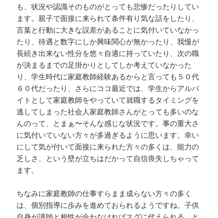
も、状況や認識そのものがとっても悲惨だったりしてい
ます。親子で面接に来られて条件有り気な話をしたり、
言葉と行動に大きな誤差があることに気付いていなかっ
たり、待遇と数字にしか興味関心が無かったり、我慢が
長続き出来ない性分を悠々自適に持っていたり、次の職
が決まるまでの足掛かりとしてしか考えていなかった
り、学生時代に家庭教師経験あるからと言っても５０代
６０代だったり、さらにココ最近では、学生からアルバ
イトとして家庭教師をやっていて就職するタイミングを
逃してしまった社会人家庭教師さんがとっても多いのな
んのって、とまぁ〜そんな感じな状況です。事の重大さ
に気付いていない方々が多過ぎるように思います。幸い
にして気が付いて面接に来られた方々の多くは、能力の
乏しさ、という壁が立ちはだかって自信喪失しちゃって
ます。
ちなみに家庭教師の仕事すらまま成らない方々の多く
は、個別指導に歩みを進めておられるようですね。子供
自身が講師と相性が合わなければスグに代えられる、と