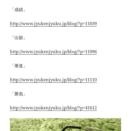
「成績」
http://www.jyukenjyuku.jp/blog/?p=11039
「出願」
http://www.jyukenjyuku.jp/blog/?p=11096
「漸進」
http://www.jyukenjyuku.jp/blog/?p=11110
‪「勝負」
http://www.jyukenjyuku.jp/blog/?p=41612‬