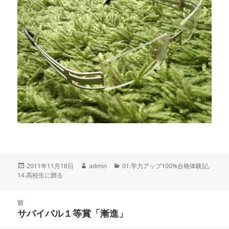
投
作
カ
2011年11月18日
admin
01.学力アップ100%合格体験記
,
稿
成
テ
14.高校生に贈る
日:
者
ゴ
リ
投
ー
前
稿
サバイバル１等賞「漸進」
前
ナ
の