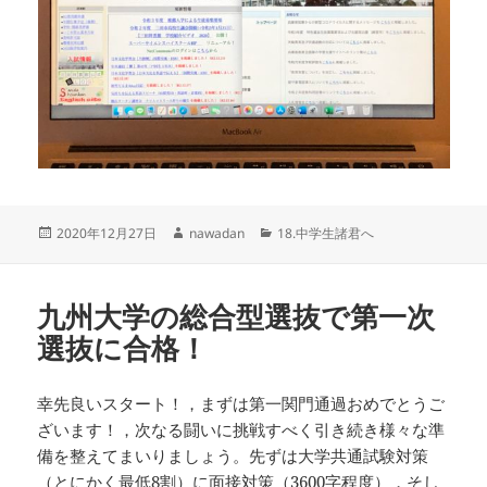
投
作
カ
2020年12月27日
nawadan
18.中学生諸君へ
稿
成
テ
日:
者
ゴ
リ
九州大学の総合型選抜で第一次
ー
選抜に合格！
幸先良いスタート！，まずは第一関門通過おめでとうご
ざいます！，次なる闘いに挑戦すべく引き続き様々な準
備を整えてまいりましょう。先ずは大学共通試験対策
（とにかく最低8割）に面接対策（3600字程度），そし