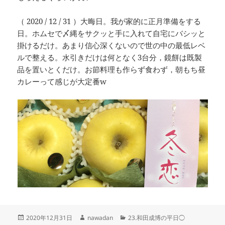
（ 2020 / 12 / 31 ）大晦日。我が家的に正月準備をする
日。ホムセで〆縄をサクッと手に入れて自宅にバシッと
掛けるだけ。あまり信心深くないので世の中の最低レベ
ルで整える。水引きだけは何となく3台分，鏡餅は既製
品を置いとくだけ。お節料理も作らず食わず，朝もち昼
カレーって感じが大定番w
投
作
カ
2020年12月31日
nawadan
23.和田成博の平日◯