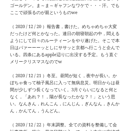
ゴールデン。ま～ま～ギャフンなワケで・・・汗。でも
ここで頑張るのが親というものwe
（ 2020 / 12 / 20 ）報告書，書けた。めちゃめちゃ大変
だったけど何とかなった。連日の朝寝朝起の中，悶える
ようにして日々のルーティーンをやり遂げた。そこで本
日はパァーーーッとしにササッと京都へ行こうと企んで
いる。四条にあるapple辺りに出没する予定。もう直ぐ
メリークリスマスなのでw
（ 2020 / 12 / 21 ）冬至。昼間が短く，夜中が長い。か
ぼちゃ食って柚子風呂に入って無病息災。明日からは昼
間が少しずつ長くなっていく。3月ぐらいになると何と
なく，「あれ？！，陽が長なったかな？！」という思
い。なんきん，れんこん，にんじん，ぎんなん，きんか
ん，かんてん，うんどん。
（ 2020 / 12 / 22 ）年末調整。全ての資料を整備して会