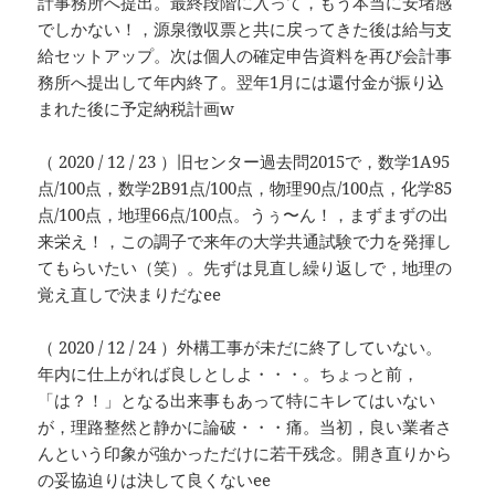
計事務所へ提出。最終段階に入って，もう本当に安堵感
でしかない！，源泉徴収票と共に戻ってきた後は給与支
給セットアップ。次は個人の確定申告資料を再び会計事
務所へ提出して年内終了。翌年1月には還付金が振り込
まれた後に予定納税計画w
（ 2020 / 12 / 23 ）旧センター過去問2015で，数学1A95
点/100点，数学2B91点/100点，物理90点/100点，化学85
点/100点，地理66点/100点。うぅ〜ん！，まずまずの出
来栄え！，この調子で来年の大学共通試験で力を発揮し
てもらいたい（笑）。先ずは見直し繰り返しで，地理の
覚え直しで決まりだなee
（ 2020 / 12 / 24 ）外構工事が未だに終了していない。
年内に仕上がれば良しとしよ・・・。ちょっと前，
「は？！」となる出来事もあって特にキレてはいない
が，理路整然と静かに論破・・・痛。当初，良い業者さ
んという印象が強かっただけに若干残念。開き直りから
の妥協迫りは決して良くないee