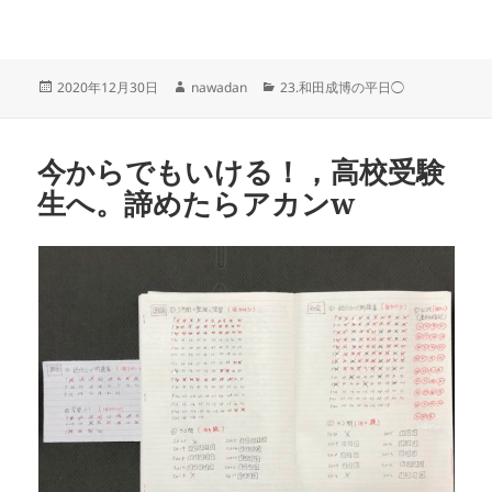
投
作
カ
2020年12月30日
nawadan
23.和田成博の平日◯
稿
成
テ
日:
者
ゴ
リ
今からでもいける！，高校受験
ー
生へ。諦めたらアカンw