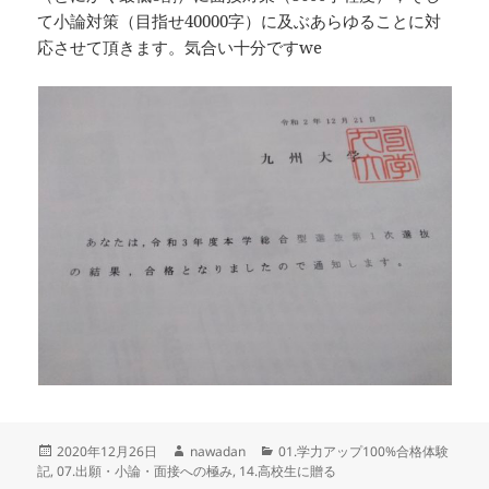
て小論対策（目指せ40000字）に及ぶあらゆることに対
応させて頂きます。気合い十分ですwe
投
作
カ
2020年12月26日
nawadan
01.学力アップ100%合格体験
稿
成
テ
記
,
07.出願・小論・面接への極み
,
14.高校生に贈る