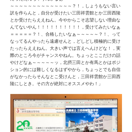
～～～～～～～～～～～～～～？！，しょうもない言い
訳を作らんと，自分が受けたい三田祥雲館とか三田西陵
とか受けたらええねん。今やからこそ志望しない理由な
んてないやん！！！！！！！！！！，受けてみたいなぁ
＝＝＝＝＝？！、合格したいなぁ～～～～～？！、って
なってるんやったら遠慮せんと，どしどし積極的に受け
たったらええねん。大きい声では言えへんけどな！，実
際のところ今がチャンスやねん。ちょっとここだけの話
やけどなぁ～～～～～ッ，北摂三田とか有馬とかはポジ
ション的には難しくなるはずやから，ちょっとでも自信
がなかったらそんなとこ受けんと，三田祥雲館か三田西
陵にしとき。その方が絶対にオススメやわ！」