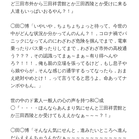
ど三田市外から三田祥雲館とか三田西陵とか受けに来る
人達もいっぱいおるやん？！』
◯田◯博「いやいや，ちょちょちょっと待って。今世の
中がどんな状況か分かってんのんん？！，コロナ禍でパ
ニックになってんのにわざわざ危険を掴んでまで，電車
乗ったりバス乗ったりしてまで，わざわざ市外の高校通
う？？？，その認識ってまぁ～まぁ～有り得へんや
ろ？！！！，俺も親の立場を張ってるけど，もし息子や
ら娘やらが，そんな感じの通学するってなったら，おま
え絶対やめとけ！，って言うてると思うよ。命あってナ
ンボやもん。」
世の中のド素人一般人の心の声を持つ和◯成
◯『・・・・ほんならあんまり気にせんと三田祥雲館と
か三田西陵とか受けてもええかなぁ～～～？！』
◯田◯博「そんなん気にせんと，進みたいところへ進ん
だらええんちゃうんかなぁ～～～～～～～～～～～～～