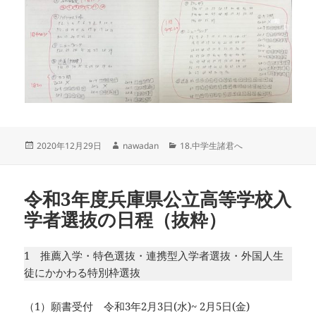
投
作
カ
2020年12月29日
nawadan
18.中学生諸君へ
稿
成
テ
日:
者
ゴ
リ
令和3年度兵庫県公立高等学校入
ー
学者選抜の日程（抜粋）
1 推薦入学・特色選抜・連携型入学者選抜・外国人生
徒にかかわる特別枠選抜
（1）願書受付 令和3年2月3日(水)~ 2月5日(金)