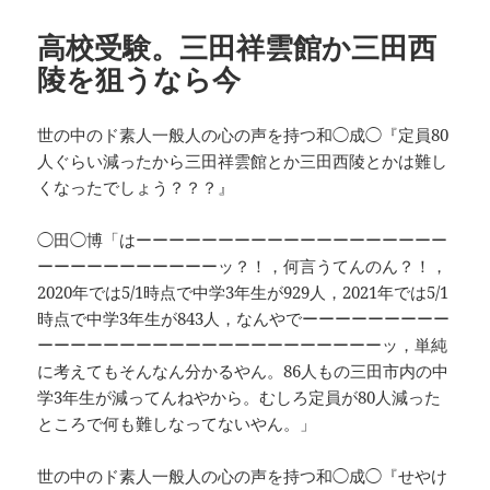
日:
者
ゴ
リ
高校受験。三田祥雲館か三田西
ー
陵を狙うなら今
世の中のド素人一般人の心の声を持つ和◯成◯『定員80
人ぐらい減ったから三田祥雲館とか三田西陵とかは難し
くなったでしょう？？？』
◯田◯博「はーーーーーーーーーーーーーーーーーーー
ーーーーーーーーーーーッ？！，何言うてんのん？！，
2020年では5/1時点で中学3年生が929人，2021年では5/1
時点で中学3年生が843人，なんやでーーーーーーーーー
ーーーーーーーーーーーーーーーーーーーーーッ，単純
に考えてもそんなん分かるやん。86人もの三田市内の中
学3年生が減ってんねやから。むしろ定員が80人減った
ところで何も難しなってないやん。」
世の中のド素人一般人の心の声を持つ和◯成◯『せやけ