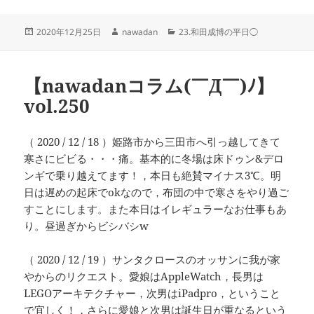
投
作
カ
2020年12月25日
nawadan
23.和田成博の平日◯
稿
成
テ
日:
者
ゴ
リ
【nawadanコラム(￣Д￣)ﾉ】
ー
vol.250
（ 2020 / 12 / 18 ）姫路市から三田市へ引っ越してきて
寒さにビビる・・・痛。基本的に冬場は床ドゥン&デロ
ンギで乗り越えてます！，本日も絶賛マイナス3℃。明
日は遅めの起床でokなので，布団の中で寒さをやり過ご
すことにします。また本日はイレギュラーなお仕事もあ
り。昼過ぎからビシバシw
（ 2020 / 12 / 19 ）サンタクロースのオッサンに我が家
やからのリクエスト。愛娘はAppleWatch，長男は
LEGOアーキテクチャー，次男はiPadpro，ということ
で宜しく！，さらに愛娘と次男は誕生日が重なるという