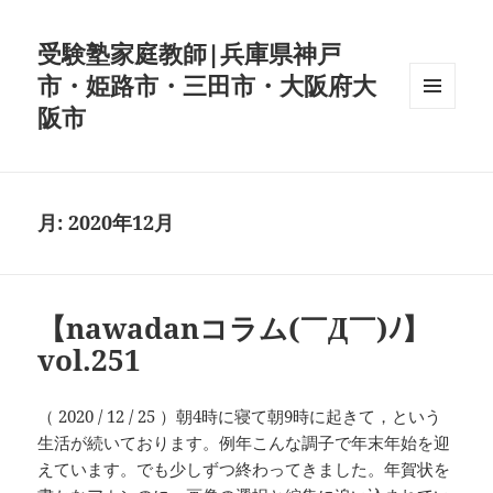
受験塾家庭教師|兵庫県神戸
市・姫路市・三田市・大阪府大
阪市
メニュ
ーとウ
ィジェ
ット
月:
2020年12月
【nawadanコラム(￣Д￣)ﾉ】
vol.251
（ 2020 / 12 / 25 ）朝4時に寝て朝9時に起きて，という
生活が続いております。例年こんな調子で年末年始を迎
えています。でも少しずつ終わってきました。年賀状を