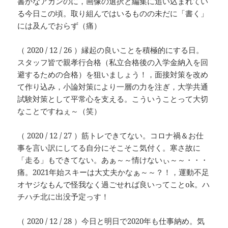
書かなアカンのに，画像の選択と編集に追い込まれてい
る今日この頃。取り組んではいるものの未だに「書く」
には及んでおらず（痛）
（ 2020 / 12 / 26 ）縁起の良いことを積極的にする日。
スタッフ皆で親孝行合格（私立合格後の入学金納入を回
避するための合格）を狙いましょう！，面接対策を改め
て作り込み，小論対策により一層の力を注ぎ，大学共通
試験対策として平常心を支える。こういうことって大切
なことですねぇ～（笑）
（ 2020 / 12 / 27 ）筋トレできてない。コロナ禍＆お仕
事を言い訳にしてる自分にそこそこ気付く。寒さ故に
「走る」もできてない。あぁ～～情けないぃ～～・・・
痛。2021年始スキーは大丈夫かなぁ～～？！，運動不足
オヤジなもんで怪我なく過ごせれば良いってことok。ハ
チハチ北に出没予定っす！
（ 2020 / 12 / 28 ）今日と明日で2020年も仕事納め。気