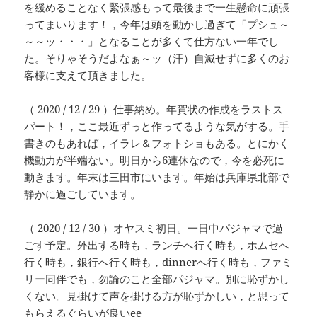
を緩めることなく緊張感もって最後まで一生懸命に頑張
ってまいります！，今年は頭を動かし過ぎて「プシュ～
～～ッ・・・」となることが多くて仕方ない一年でし
た。そりゃそうだよなぁ～ッ（汗）自滅せずに多くのお
客様に支えて頂きました。
（ 2020 / 12 / 29 ）仕事納め。年賀状の作成をラストス
パート！，ここ最近ずっと作ってるような気がする。手
書きのもあれば，イラレ＆フォトショもある。とにかく
機動力が半端ない。明日から6連休なので，今を必死に
動きます。年末は三田市にいます。年始は兵庫県北部で
静かに過ごしています。
（ 2020 / 12 / 30 ）オヤスミ初日。一日中パジャマで過
ごす予定。外出する時も，ランチへ行く時も，ホムセへ
行く時も，銀行へ行く時も，dinnerへ行く時も，ファミ
リー同伴でも，勿論のこと全部パジャマ。別に恥ずかし
くない。見掛けて声を掛ける方が恥ずかしい，と思って
もらえるぐらいが良いee