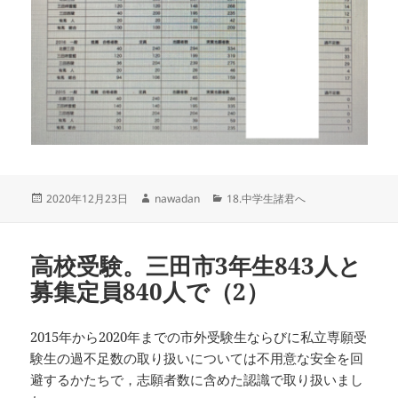
投
作
カ
2020年12月23日
nawadan
18.中学生諸君へ
稿
成
テ
日:
者
ゴ
リ
高校受験。三田市3年生843人と
ー
募集定員840人で（2）
2015年から2020年までの市外受験生ならびに私立専願受
験生の過不足数の取り扱いについては不用意な安全を回
避するかたちで，志願者数に含めた認識で取り扱いまし