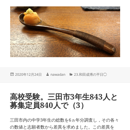
投
作
カ
2020年12月24日
nawadan
23.和田成博の平日◯
稿
成
テ
日:
者
ゴ
リ
高校受験。三田市3年生843人と
ー
募集定員840人で（3）
三田市内の中学3年生の総数を6ヵ年分調査し，その各々
の数値と志願者数から差異を求めました。この差異を