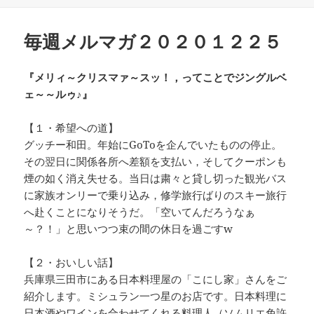
日:
者
ゴ
リ
ー
毎週メルマガ２０２０１２２５
『メリィ～クリスマァ～スッ！，ってことでジングルベ
ェ～～ルゥ♪』
【１・希望への道】
グッチー和田。年始にGoToを企んでいたものの停止。
その翌日に関係各所へ差額を支払い，そしてクーポンも
煙の如く消え失せる。当日は粛々と貸し切った観光バス
に家族オンリーで乗り込み，修学旅行ばりのスキー旅行
へ赴くことになりそうだ。「空いてんだろうなぁ
～？！」と思いつつ束の間の休日を過ごすw
【２・おいしい話】
兵庫県三田市にある日本料理屋の「こにし家」さんをご
紹介します。ミシュラン一つ星のお店です。日本料理に
日本酒やワインを合わせてくれる料理人（ソムリエ免許