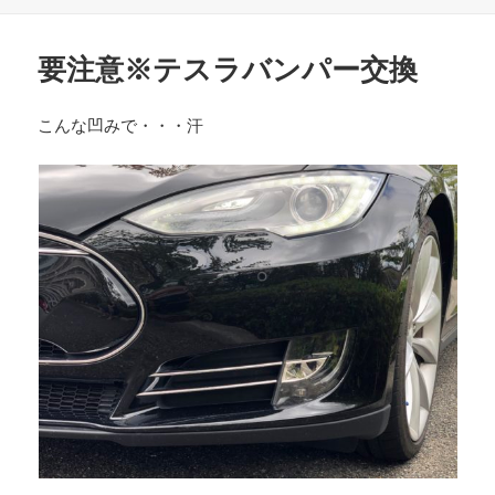
稿
成
テ
日:
者
ゴ
リ
要注意※テスラバンパー交換
ー
こんな凹みで・・・汗