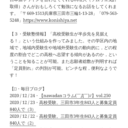
取得）さんがおもしろくて勉強になるお話をしてくれま
す。「〒669-1513兵庫県三田市三輪1-13-28」「079-563-
5248」
https://www.konishiya.net
【３・受験塾情報】「高校受験生が半歩先を見据え
る！」という仕組みを作ってみました。その学区内の地
域で，地域内受験生や地域外受験生の動向的に，どの程
度の割合でどこの高校へ志望する傾向があるのか，とい
うことを知ることが可能。また志願者総数が判明すれば
「定員割れ」の判別が可能。ピンチな程，便利なようで
す！
【□・毎日ブログ】
2020 / 12 / 24・
【nawadanコラム(￣Д￣)ﾉ】vol.250
2020 / 12 / 23・
高校受験。三田市3年生843人と募集定員
840人で（3）
2020 / 12 / 22・
高校受験。三田市3年生843人と募集定員
840人で（2）