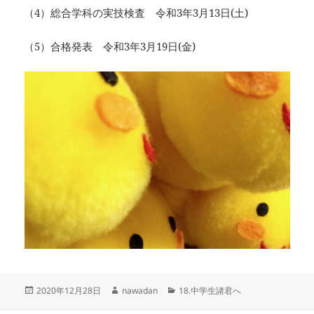
（4）総合学科の実技検査 令和3年3月13日(土)
（5）合格発表 令和3年3月19日(金)
投
作
カ
2020年12月28日
nawadan
18.中学生諸君へ
稿
成
テ