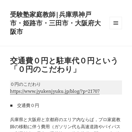
受験塾家庭教師|兵庫県神戸
市・姫路市・三田市・大阪府大
阪市
メニュ
ーとウ
ィジェ
ット
交通費０円と駐車代０円という
「０円のこだわり」
０円のこだわり
https://www.jyukenjyuku.jp/blog/?p=21707
■ 交通費０円
兵庫県と大阪府と京都府のエリア内ならば，プロ家庭教
師の移動に伴う費用（ガソリン代も高速道路やバイパス