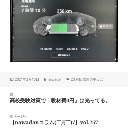
投
作
カ
2021年2月10日
nawadan
23.和田成博の平日◯
稿
成
テ
日:
者
ゴ
投
リ
前
稿
高校受験対策で「教材費0円」は光ってる。
ー
前
ナ
の
ビ
投
次ページへ
ゲ
稿:
【nawadanコラム(￣Д￣)ﾉ】vol.257
次
ー