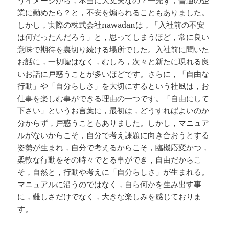
うイメージから，本当に大丈夫なの？一先ず，普通の企
業に勤めたら？と，不安を煽られることもありました。
しかし，実際の株式会社nawadanは，「入社前の不安
は何だったんだろう」と，思ってしまうほど，常に良い
意味で期待を裏切り続ける場所でした。入社前に聞いた
お話に，一切嘘はなく，むしろ，次々と新たに現れる良
いお話に戸惑うことが多いほどです。さらに，「自由な
行動」や「自分らしさ」を大切にするという社風は，お
仕事を楽しむ事ができる理由の一つです。「自由にして
下さい」というお言葉に，最初は，どうすればよいのか
分からず，戸惑うこともありました。しかし，マニュア
ルがないからこそ，自分で考え課題に向き合おうとする
姿勢が生まれ，自分で考えるからこそ，臨機応変かつ，
柔軟な行動をその時々でとる事ができ，自由だからこ
そ，自然と，行動や考えに「自分らしさ」が生まれる。
マニュアルに沿うのではなく，自ら何かを生み出す事
に，難しさだけでなく，大きな楽しみを感じておりま
す。