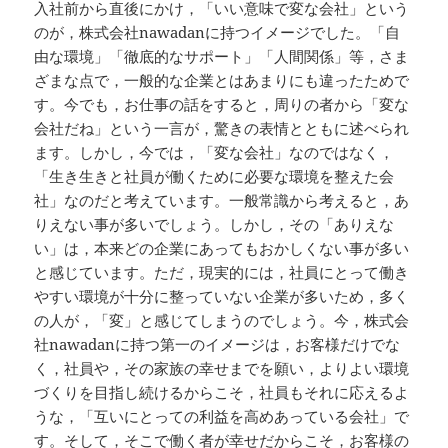
入社前から直後にかけ，「いい意味で変な会社」という
のが，株式会社nawadanに持つイメージでした。「自
由な環境」「徹底的なサポート」「人間関係」等，さま
ざまな点で，一般的な企業とはあまりにも違ったためで
す。今でも，お仕事の話をすると，周りの者から「変な
会社だね」という一言が，驚きの表情とともに述べられ
ます。しかし，今では，「変な会社」なのではなく，
「生き生きと社員が働くために必要な環境を整えた会
社」なのだと考えています。一般常識から考えると，あ
りえない事が多いでしょう。しかし，その「ありえな
い」は，本来どの企業にあってもおかしくない事が多い
と感じています。ただ，現実的には，社員にとって働き
やすい環境が十分に整っていない企業が多いため，多く
の人が，「変」と感じてしまうのでしょう。今，株式会
社nawadanに持つ第一のイメージは，お客様だけでな
く，社員や，その家族の幸せまでを願い，よりよい環境
づくりを目指し続けるからこそ，社員もそれに応えるよ
うな，「互いにとっての利益を高めあっている会社」で
す。そして，そこで働く者が幸せだからこそ，お客様の