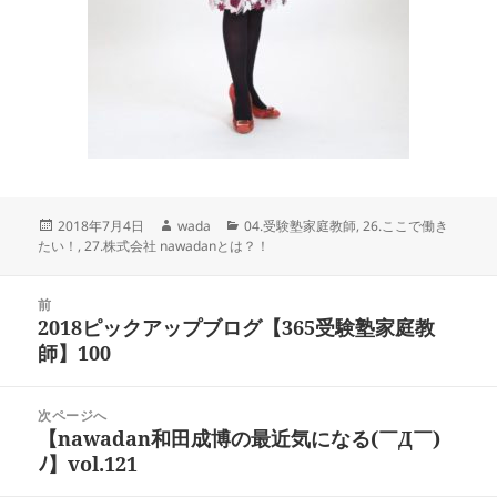
投
作
カ
2018年7月4日
wada
04.受験塾家庭教師
,
26.ここで働き
稿
成
テ
たい！
,
27.株式会社 nawadanとは？！
日:
者
ゴ
リ
投
ー
前
稿
2018ピックアップブログ【365受験塾家庭教
前
ナ
師】100
の
ビ
投
ゲ
稿:
次ページへ
ー
【nawadan和田成博の最近気になる(￣Д￣)
次
シ
ﾉ】vol.121
の
ョ
投