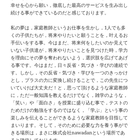
幸せを心から願い，徹底した最高のサービスを生み出し
続ける事ができているのだと感じております。
私の夢は，家庭教師というお仕事を生かし，1人でも多
くの子供たちが，将来やりたいと願うことを，叶えるお
手伝いをする事。今はまだ、将来何をしたいのか見えて
いない子供達が，将来やりたいことを見つけた時，学力
を理由にその夢を奪われないよう，選択肢を広げてあげ
る事です。今はまだ，日々反省・気づき・学びの連続で
す。しかし，その反省・気づき・学びを一つのきっかけ
とし，プラスの力に変換し続けることで，この先生につ
いていけば大丈夫だ！と，思って頂けるような家庭教師
に，ただ一般知識を教えるだけでなく，雑学のような，
「笑い」や「面白さ」を授業に盛り込む事で，テストの
ためだけの勉強をするのではなく，「学ぶ」という事の
楽しみを伝えることができるような家庭教師を目指して
まいります。そして，そのために必要な力を養う事がで
きる場所は，まさに株式会社nawadanという場所であ