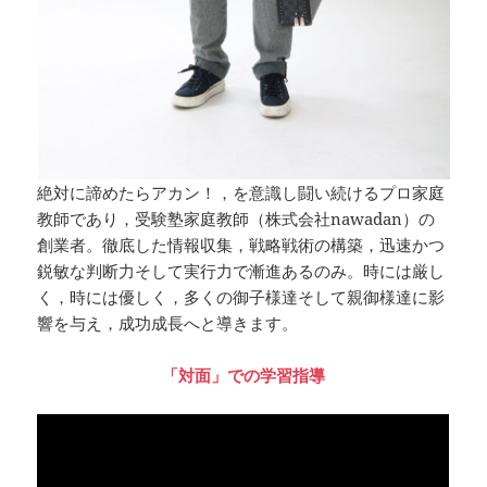
絶対に諦めたらアカン！，を意識し闘い続けるプロ家庭
教師であり，受験塾家庭教師（株式会社nawadan）の
創業者。徹底した情報収集，戦略戦術の構築，迅速かつ
鋭敏な判断力そして実行力で漸進あるのみ。時には厳し
く，時には優しく，多くの御子様達そして親御様達に影
響を与え，成功成長へと導きます。
「対面」での学習指導