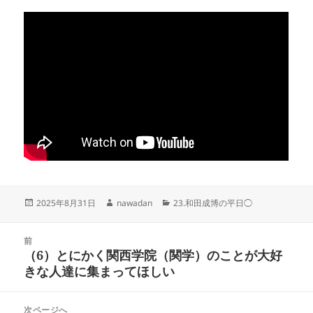
投
作
カ
2025年8月31日
nawadan
23.和田成博の平日◯
稿
成
テ
日:
者
ゴ
投
リ
前
稿
（6）とにかく関西学院（関学）のことが大好
ー
前
ナ
きな人達に集まってほしい
の
ビ
投
ゲ
稿:
次ページへ