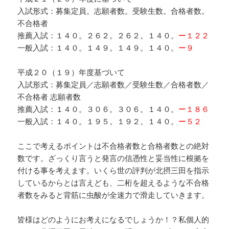
入試形式：募集定員。志願者数。受験生数。合格者数。
不合格者
推薦入試：１４０。２６２。２６２。１４０。
ー１２２
一般入試：１４０。１４９。１４９。１４０。
ー９
平成２０（１９）年度基づいて
入試形式：募集定員／志願者数／受験生数／合格者数／
不合格者 志願者数
推薦入試：１４０。３０６。３０６。１４０。
ー１８６
一般入試：１４０。１９５。１９２。１４０。
ー５２
ここで考えるポイントは不合格者数と合格者数との絶対
数です。ざっくり言うと発言の信憑性と妥当性に根拠を
付ける事を考えます。いくら世の評判が北摂三田を指示
しているからとは言えども、二桁を超えるような不合格
者数をみると背筋に虫酸が全速力で滑走していきます。
皆様はどのようにお考えになるでしょうか！？私個人的