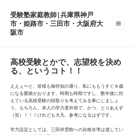
受験塾家庭教師|兵庫県神戸
市・姫路市・三田市・大阪府大
阪市
メニュ
ーとウ
ィジェ
ット
高校受験とかで、志望校を決め
る、というコト！！
ええぇ〜と、皆様も御存知の通り、私にももうすぐ８歳
になる愛娘がおります。時期も時期ですし、数年後に控
えている高校受験の段取りを考えてみる事にしましょ
う。もちろん、本人の学力度外視で、かつ、とりあえず
（笑）！！！けれども大凡、参考になるはずです。
学力設定としては、三田祥雲館への合格水準は達してい