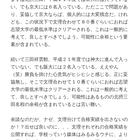
い。でも京大には６名入っている。ただここで問題があ
り、妥協して京大ならば、個人的には大変残念だ。けれ
ども、この状況下で文理合わせて８０番ぐらいにおれば
志望大学の最低水準はクリアーされる。これは一般的に
考えて、良しとすべきでしよう。可能性に余裕という要
素が含まれている。
続いて三田祥雲館。平成２１年度では神大に進んで入っ
ていない。でも阪大には２名入っている。ええやん
（笑）勝負を掛けた心意気がヒシヒシと感じる。正に妥
協無し。そこで文理合わせて１０番ぐらいにおれば志望
大学の最低水準はクリアーされる。これは一般的に考え
て、良しとすべきでしょう。可能性はあるものの北摂三
田名程の余裕が含まれているとは言い難い。
余談なのだが、ナゼ、文理分けて合格実績を出さないの
か！？出せば良いのに、、、文理それぞれの合格実績を
公開すれば、学校っていう媒体はみるみるウチに、より