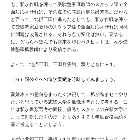
も、私が作戦を練って受験塾家庭教師のスタッフ達で全
面対応させれば、その点での問題は解決出来る。だから
と言って、北摂三田に進んだとしても、私が作戦を練っ
て受験塾家庭教師のスタッフ達で全面対応させれば同様
に問題は改善される。それら点で変化は無い。要する
に、どちらへ進んでも将来を歩むべきヒントは、私や受
験塾家庭教師により発信される。
よって、北摂三田、三田祥雲館、双方ともに＋１。
（６）国公立への進学実績を吟味してみましょう。
愛娘本人の意向をまったく無視して、私が進ませてやり
たいと思っている志望大学を最低水準として考える。こ
れは私が書類選考や面接、優秀なスタッフの在籍大学に
よって判断したものだ。とりあえず２１年度合格実績を
基に考えることにしよう。
まずは北摂三田。平成２１年度では東大には入っていな