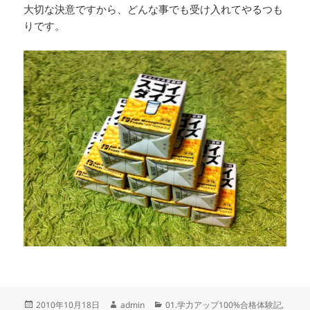
大切な決意ですから、どんな事でも受け入れてやるつも
りです。
投
作
カ
2010年10月18日
admin
01.学力アップ100%合格体験記
,