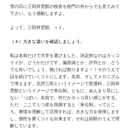
雪の日に三田祥雲館の校舎を校門の外からでも見てみて
下さい。もう感動しますよ。
よって、三田祥雲館、＋１。
（４）大きな違いを確認しましょう。
私は名前だけで大学を選びました。決定的なのはカッコ
イイか、どうかだけです。偏差値とか、評判とか、どう
でも良いでしょう。無ければ創りますよ！！そのうえで
話を続けていくコトにします。名前、そしてメカニズム
で考えます。北摂三田というイメージで普通科、三田祥
雲館というイメージで単位制。ともに、あんまり耳にし
ない「っぽい」名前で、何だかカッコ良い感じがする。
ただ、ここで１つ差を指摘すると「単位制」ってとこ
ろ。事情を理解して活用すれば、大きな力を発揮します
し、個性を磨くコトも出来ます。それは経験のうえで理
解しています。