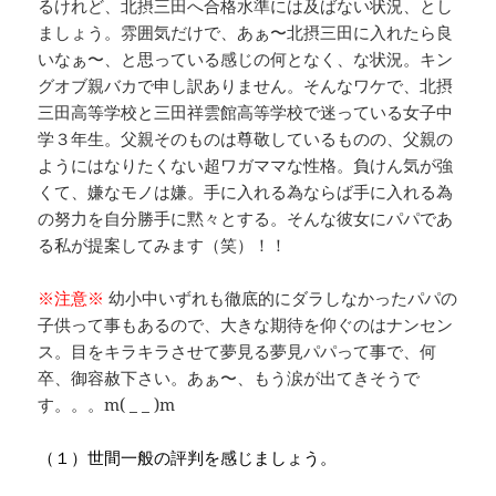
るけれど、北摂三田へ合格水準には及ばない状況、とし
ましょう。雰囲気だけで、あぁ〜北摂三田に入れたら良
いなぁ〜、と思っている感じの何となく、な状況。キン
グオブ親バカで申し訳ありません。そんなワケで、北摂
三田高等学校と三田祥雲館高等学校で迷っている女子中
学３年生。父親そのものは尊敬しているものの、父親の
ようにはなりたくない超ワガママな性格。負けん気が強
くて、嫌なモノは嫌。手に入れる為ならば手に入れる為
の努力を自分勝手に黙々とする。そんな彼女にパパであ
る私が提案してみます（笑）！！
※注意※
幼小中いずれも徹底的にダラしなかったパパの
子供って事もあるので、大きな期待を仰ぐのはナンセン
ス。目をキラキラさせて夢見る夢見パパって事で、何
卒、御容赦下さい。あぁ〜、もう涙が出てきそうで
す。。。m( _ _ )m
（１）世間一般の評判を感じましょう。