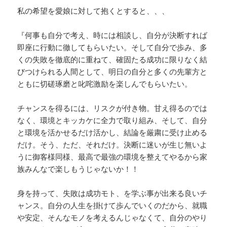
私の希望を愛娘に対して抱くとすると、、、
『何事も自分で考え、時には相談し、自分が決断すれば
即座に行動に徹してもらいたい。そして自分で歩み、多
くの失敗を徹底的に重ねて、確固たる成功に限りなく結
びつけられる人間として、明日の自分と多くの先輩方と
ともに切磋琢磨と叱咤激励を楽しんでもらいたい。
チャンスを得るには、リスクが付き物。甘え得るのでは
なく、環境とキッカケに全力で取り組み、そして、自分
と環境を活かせるだけ活かし、結論を厳粛に受け止める
だけ。そう、ただ、それだけ。決断に迷いが生じ無いよ
うに御客様同様、最高で最強の環境を整えてやるから家
族みんなで楽しもうじゃないか！！
身を持って、失敗は成功モト、を学ぶ事が出来る良いチ
ャンス。自分の人生を掛けて歩んでいくのだから、就職
や安定、そんなモノを考えるんじゃなくて、自分のやり