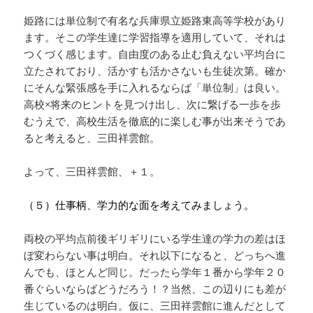
姫路には単位制で有名な兵庫県立姫路東高等学校があり
ます。そこの学生達に学習指導を適用していて、それは
つくづく感じます。自由度のある止む負えない平均台に
立たされており、活かすも活かさないも生徒次第。確か
にそんな緊張感を手に入れるならば「単位制」は良い。
高校×将来のヒントを見つけ出し、次に繋げる一歩を歩
むうえで、高校生活を徹底的に楽しむ事が出来そうであ
ると考えると、三田祥雲館。
よって、三田祥雲館、＋１。
（５）仕事柄、学力的な面を考えてみましょう。
両校の平均点前後ギリギリにいる学生達の学力の差はほ
ぼ変わらない事は明白。それ以下になると、どっちへ進
んでも、ほとんど同じ。だったら学年１番から学年２０
番ぐらいならばどうだろう！？当然、この辺りにも差が
生じているのは明白。仮に、三田祥雲館に進んだとして