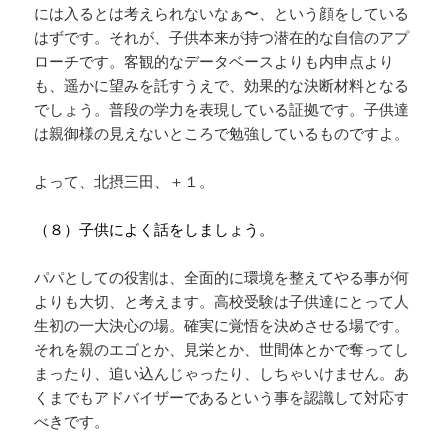
には入るとは考えられないなぁ〜、という顔をしている
はずです。それが、子供本来が持つ潜在的な自信のアプ
ローチです。客観的なデータベースよりも内申点より
も、遥かに望みを託すうえで、効果的な決断材料となる
でしょう。普段の学力を表現している証拠です。子供達
は親御様の見えないところで勉強しているものですよ。
よって、北摂三田、＋１。
（８）子供によく話をしましょう。
パパとしての役割は、全面的に環境を整えてやる事が何
よりも大切、と考えます。高校受験は子供達にとって人
生初の一大決心の場。確実に覚悟を決めさせる場です。
それを親のエゴとか、見栄とか、世間体とかで奪ってし
まったり、追い込んじゃったり、しちゃいけません。あ
くまでもアドバイザーであるという事を認識して対応す
べきです。