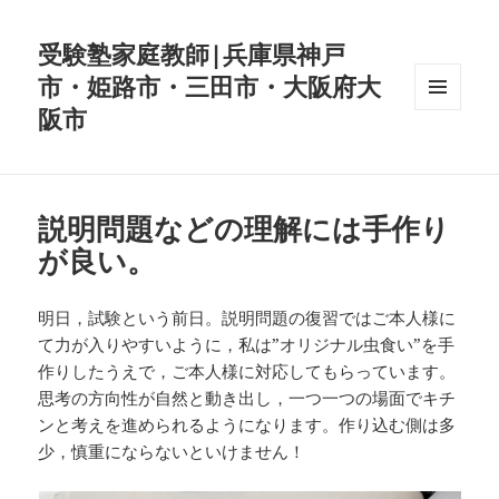
受験塾家庭教師|兵庫県神戸
市・姫路市・三田市・大阪府大
阪市
メニュ
ーとウ
ィジェ
ット
説明問題などの理解には手作り
が良い。
明日，試験という前日。説明問題の復習ではご本人様に
て力が入りやすいように，私は”オリジナル虫食い”を手
作りしたうえで，ご本人様に対応してもらっています。
思考の方向性が自然と動き出し，一つ一つの場面でキチ
ンと考えを進められるようになります。作り込む側は多
少，慎重にならないといけません！