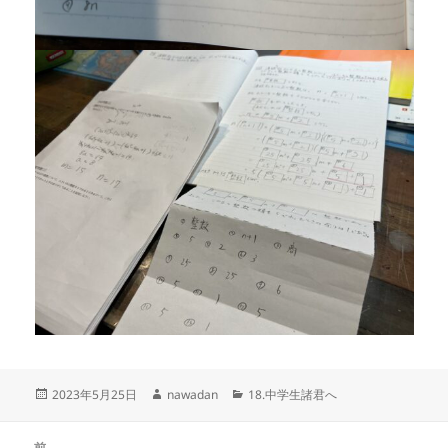
投
作
カ
2023年5月25日
nawadan
18.中学生諸君へ
稿
成
テ
日:
者
ゴ
投
リ
前