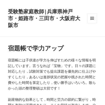
受験塾家庭教師|兵庫県神戸
市・姫路市・三田市・大阪府大
阪市
メニュ
ーとウ
ィジェ
ット
宿題帳で学力アップ
宿題帳には子供達が学力を伸ばすための様々な情報を明
記しています。言うなれば「宝物」です。日々の課題に
対応したり，試験対策でも提出課題を優先的に仕上げや
すくしたり，あるいは進捗状況の把握や残された時間と
費やした時間を算定したり，使い勝手はいろいろ。散ら
かった頭の整理整頓は大切です！
副産物的な効果として，時間と労力の節約に繋がり，時