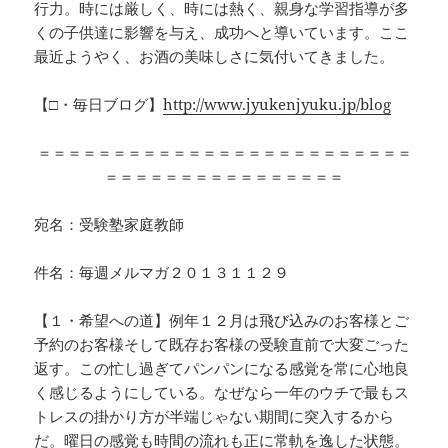
行力。時には厳しく、時には熱く、親身な学習指導が多
くの子供達に影響を与え、成功へと導いています。ここ
最近ようやく、お酒の美味しさに気付いてきました。
【□・毎日ブログ】
http://www.jyukenjyuku.jp/blog
＝＝＝＝＝＝＝＝＝＝＝＝＝＝＝＝＝＝＝＝＝＝＝＝＝
＝＝＝＝＝＝＝＝＝＝＝＝＝＝＝＝
宛名：受験塾家庭教師
件名：毎週メルマガ２０１３１１２９
【１・希望への道】例年１２月は飛び込みのお客様とご
予約のお客様そして既存お客様の受験直前で大変ごった
返す。この忙し過ぎてパンパンになる感覚を常に心地良
く感じるようにしている。なぜなら一年のウチで最もス
トレスの掛かり方が半端じゃない期間に突入するから
だ。曜日の感覚も時間の流れも正に常軌を逸した状態。