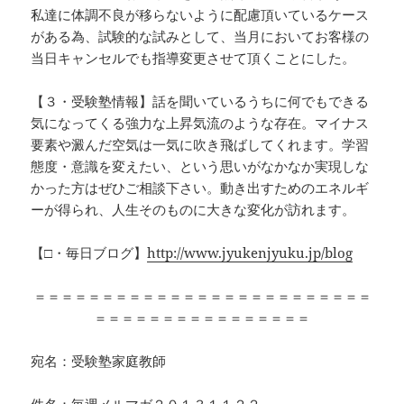
私達に体調不良が移らないように配慮頂いているケース
がある為、試験的な試みとして、当月においてお客様の
当日キャンセルでも指導変更させて頂くことにした。
【３・受験塾情報】話を聞いているうちに何でもできる
気になってくる強力な上昇気流のような存在。マイナス
要素や澱んだ空気は一気に吹き飛ばしてくれます。学習
態度・意識を変えたい、という思いがなかなか実現しな
かった方はぜひご相談下さい。動き出すためのエネルギ
ーが得られ、人生そのものに大きな変化が訪れます。
【□・毎日ブログ】
http://www.jyukenjyuku.jp/blog
＝＝＝＝＝＝＝＝＝＝＝＝＝＝＝＝＝＝＝＝＝＝＝＝＝
＝＝＝＝＝＝＝＝＝＝＝＝＝＝＝＝
宛名：受験塾家庭教師
件名：毎週メルマガ２０１３１１２２