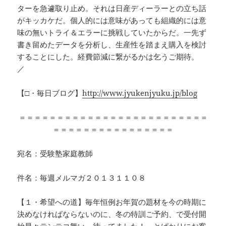
ターを急遽取り止め。それは日産ディーラーとの立ち話
がキッカケだ。個人的には意味があっても組織的には意
味の無いトライ＆エラーに挑戦していたからだ。一先ず
書き留めたデータを分析し、生産性を踏まえ購入を検討
することにした。経費節減に繋がるかは乞うご期待。
／
【□・毎日ブログ】
http://www.jyukenjyuku.jp/blog
＝＝＝＝＝＝＝＝＝＝＝＝＝＝＝＝＝＝＝＝＝＝＝＝＝
＝＝＝＝＝＝＝＝＝＝＝＝＝＝＝＝
宛名：受験塾家庭教師
件名：毎週メルマガ２０１３１１０８
【１・希望への道】毎年恒例お年賀の題材を今の時期に
決めなければならないのに、冬の特訓ご予約、で受付開
始早々テンテコ舞い。待ってました！、とばかりにお客