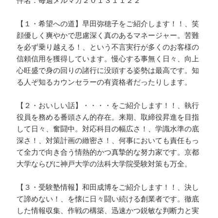
【１・希望への道】早田弥穂子をご紹介します！！、笑
顔優しく爽やかで思慮深く真のあるマネージャー。苦難
を必ず乗り越える！、という不言実行が多くのお客様の
信頼信用を獲得しています。慢心する事無く日々、向上
心旺盛で身の回りの諸行に没頭する姿勢は最高です。知
る人ぞ知るカウンセラーの有資格者だったりします。
【２・おいしい話】・・・・をご紹介します！！、執行
役員を務める番頭さん的存在。来期、取締役昇進を目指
して日々、奮闘中。対応科目の幅広さ！、学識水準の底
深さ！、対策計画の緻密さ！、何事においても責任もっ
て全力で向き合う情熱的かつ真摯的な努力家です。京都
大学ならびに神戸大学の法科大学院受験対策も万全。
【３・受験塾情報】和田成博をご紹介します！！、決し
て諦めない！、を懐に日々闘い続ける創業者です。徹底
した情報収集、作戦の構築、迅速かつ鋭敏な判断力と実