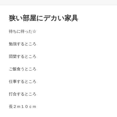
日:
者
ゴ
リ
ー
狭い部屋にデカい家具
待ちに待った☆
勉強するところ
団欒するところ
ご飯食うところ
仕事するところ
打合するところ
長２ｍ１０ｃｍ