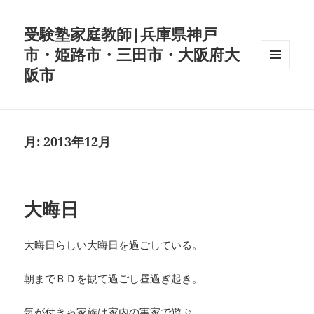
受験塾家庭教師|兵庫県神戸
市・姫路市・三田市・大阪府大
阪市
メニュ
ーとウ
ィジェ
ット
月:
2013年12月
大晦日
大晦日らしい大晦日を過ごしている。
朝までＢＤを観て過ごし昼過ぎ起き。
気が付きゃ家族は家内の実家で遊ぶ。