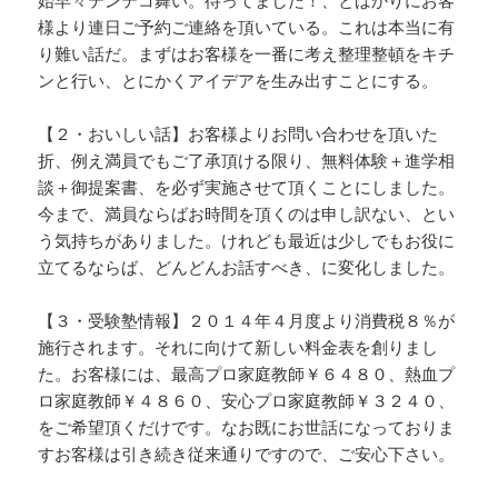
様より連日ご予約ご連絡を頂いている。これは本当に有
り難い話だ。まずはお客様を一番に考え整理整頓をキチ
ンと行い、とにかくアイデアを生み出すことにする。
【２・おいしい話】お客様よりお問い合わせを頂いた
折、例え満員でもご了承頂ける限り、無料体験＋進学相
談＋御提案書、を必ず実施させて頂くことにしました。
今まで、満員ならばお時間を頂くのは申し訳ない、とい
う気持ちがありました。けれども最近は少しでもお役に
立てるならば、どんどんお話すべき、に変化しました。
【３・受験塾情報】２０１４年４月度より消費税８％が
施行されます。それに向けて新しい料金表を創りまし
た。お客様には、最高プロ家庭教師￥６４８０、熱血プ
ロ家庭教師￥４８６０、安心プロ家庭教師￥３２４０、
をご希望頂くだけです。なお既にお世話になっておりま
すお客様は引き続き従来通りですので、ご安心下さい。