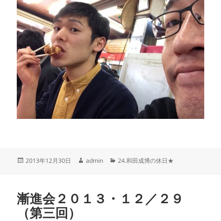
投
作
カ
2013年12月30日
admin
24.和田成博の休日★
稿
成
テ
日:
者
ゴ
リ
漸進会２０１３・１２／２９
ー
（第三回）