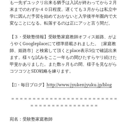
も一先ずユックリ出来る猶予は入試が終わってから２月
末までのわずか４０日程度。遅くても３月からは私立中
学に因んだ予習を始めておかないと入学後半年圏内で大
変なことになる。転落するのは正にアッと言う間だ。
【３・受験塾情報】受験塾家庭教師オフィス姫路、がよ
うやくGoogleplaceにて標準搭載されました。［家庭教
師、姫路市］と検索して頂くとplace表示5位で確認出来
ます。様々な試みをここ一年もの間ひたすらヤリ続けた
甲斐かありました。また数ヶ月もの間、様子を見ながら
コツコツとSEO戦略を練ります。
【□・毎日ブログ】
http://www.jyukenjyuku.jp/blog
＝＝＝＝＝＝＝＝＝＝＝＝＝＝＝＝＝＝＝＝＝＝＝＝＝
＝＝＝＝＝＝＝＝＝＝＝＝＝＝＝＝
宛名：受験塾家庭教師