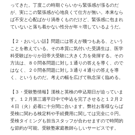
ってきた。丁度この時期ぐらいから緊張感が漲るのだ
が、実にこの緊張感が心地良くて仕方が無い。本来なら
ば不安と心配ばかり渦巻くものだけど、緊張感に包まれ
ていないと落ち着かない性分が年々増しているようだ。
【２・おいしい話】問題には答えが幾つもある、という
ことを教えている。その本質に気付いた受講生は、医学
科受験ばかりか旧帝大受験に大きく力を発揮する。その
方法は、８０問各問題に対し１通りの答えを導く、ので
はなく、２０問各問題に対し３通り４通りの答えを導
く、というものだ。考えの幅を広げて執念深く臨める。
【３・受験塾情報】漢検と英検の申込期日が迫っていま
す。１２月第三週平日中で申込を完了させると１２月２
４日（火）必着に十分間に合います。弊社お客様ならば
受検に関わる検定料や手続費用に関しては完全に０円。
受検タイミングも担当スタッフが合わせますので時間的
な節約が可能。受験塾家庭教師らしいサービスです。