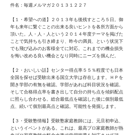
件名：毎週メルマガ２０１３１２２７
【１・希望への道】２０１３年も後残すところ５日。御
年も来年に繋ぐことの出来る良いヒントを各所方面から
頂いた。人・人・人という２０１４年度テーマを掲げた
ことで気持ちも引き締まり、昨今の満員、という状況下
でも飛び込みのお客様全てに対応。これまでの機会損失
を悔い改める良い機会となり同時にニーズを掴んだ。
【２・おいしい話】センター得点率５５％程度でも日本
全国を探せば受験出来る国立大学は存在します。ＨＰを
開き学部の有無を確認。学部があれば科目状況を確認。
そして合格得点率を書き出して自分の持ち点を傾斜配点
に照らし合わせる。総合最低点を確認した後に個別最低
点、続いて個別最高点と確認。可能性を発掘します。
【３・受験塾情報】受験塾家庭教師には、元旦初申込、
というイベントがある。これは、最高プロ家庭教師が熱
血プロ家庭教師の料金水準で学習指導を対応させて頂