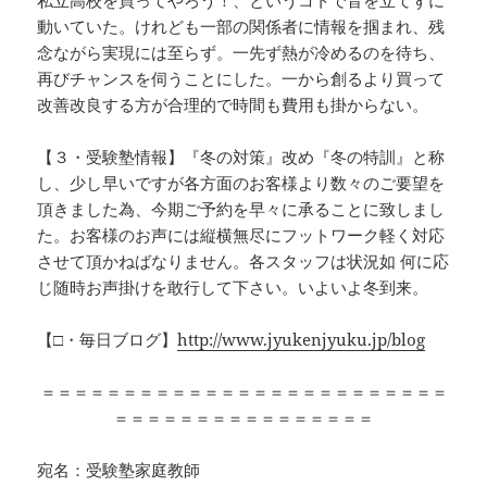
動いていた。けれども一部の関係者に情報を掴まれ、残
念ながら実現には至らず。一先ず熱が冷めるのを待ち、
再びチャンスを伺うことにした。一から創るより買って
改善改良する方が合理的で時間も費用も掛からない。
【３・受験塾情報】『冬の対策』改め『冬の特訓』と称
し、少し早いですが各方面のお客様より数々のご要望を
頂きました為、今期ご予約を早々に承ることに致しまし
た。お客様のお声には縦横無尽にフットワーク軽く対応
させて頂かねばなりません。各スタッフは状況如 何に応
じ随時お声掛けを敢行して下さい。いよいよ冬到来。
【□・毎日ブログ】
http://www.jyukenjyuku.jp/blog
＝＝＝＝＝＝＝＝＝＝＝＝＝＝＝＝＝＝＝＝＝＝＝＝＝
＝＝＝＝＝＝＝＝＝＝＝＝＝＝＝＝
宛名：受験塾家庭教師