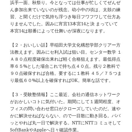
浜手一面、秋祭り。今となっては仕事が忙しくてぜんぜ
ん参加出来ていないのが残念。幼小中の頃は、太鼓の練
習、と聞くだけで気持ち浮つき毎日フワフワして仕方あ
りませんでした。因みに宵宮13本宮14と決 まっていて
本宮14は順番によって仕舞いが深夜になります。
【２・おいしい話】早稲田大学文化構想学部クリアー方
法教えます。因みにセ利入試は狙い目。センター数学 １
Ａ８０点程度確保出来れば軽く合格狙えます。最低得点
率６５%とした場合これで持ち点４０点。残り２教科で
９０点確保すれば合格。要するに１教科 ４５／７５つま
り最低６０%以上を確保すればOK。簡単な話です。
【３・受験塾情報】ここ最近、会社の通信ネットワーク
がおかしいコトに気付いた。期間にして１週間程度、オ
フィスの問い合わせ窓口がクローズしていたのだ。速や
かに解決せねばならない、ので一目散に動き回る。パパ
ッとやれば丸一日で解決する。NTTにNTTコ ミュそして
SoftBankやAppleへ日々確認作業。