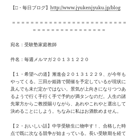
【□・毎日ブログ】
http://www.jyukenjyuku.jp/blog
＝＝＝＝＝＝＝＝＝＝＝＝＝＝＝＝＝＝＝＝＝＝＝＝＝
＝＝＝＝＝＝＝＝＝＝＝＝＝＝＝＝
宛名：受験塾家庭教師
件名：毎週メルマガ２０１３１２２０
【１・希望への道】漸進会２０１３１２２９、が今年も
やってくる。三田か姫路で開催を予定しているが現状に
及んでも未だ定かではない。景気が上向きになりつつあ
るようで行く手行く手で予約が満タンなのだ。人生の諸
先輩方からご教授賜りながら、あれやこれやと選出して
決めることにしよう。ちなみに私はお酒飲めません。
【２・おいしい話】中学受験生に物申す！、合格した時
点で既に次なる競争が始まっている。長い受験期を経て