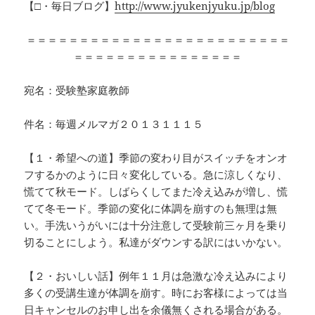
【□・毎日ブログ】
http://www.jyukenjyuku.jp/blog
＝＝＝＝＝＝＝＝＝＝＝＝＝＝＝＝＝＝＝＝＝＝＝＝＝
＝＝＝＝＝＝＝＝＝＝＝＝＝＝＝＝
宛名：受験塾家庭教師
件名：毎週メルマガ２０１３１１１５
【１・希望への道】季節の変わり目がスイッチをオンオ
フするかのように日々変化している。急に涼しくなり、
慌てて秋モード。しばらくしてまた冷え込みが増し、慌
てて冬モード。季節の変化に体調を崩すのも無理は無
い。手洗いうがいには十分注意して受験前三ヶ月を乗り
切ることにしよう。私達がダウンする訳にはいかない。
【２・おいしい話】例年１１月は急激な冷え込みにより
多くの受講生達が体調を崩す。時にお客様によっては当
日キャンセルのお申し出を余儀無くされる場合がある。