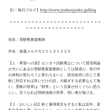
【□・毎日ブログ】
http://www.jyukenjyuku.jp/blog
＝＝＝＝＝＝＝＝＝＝＝＝＝＝＝＝＝＝＝＝＝＝＝＝＝
＝＝＝＝＝＝＝＝＝＝＝＝＝＝＝＝
宛名：受験塾家庭教師
件名：毎週メルマガ２０１３１０２５
【１・希望への道】センター試験廃止について賛否両論
が大いにあるが受験塾家庭教師としては賛成だ。世の中
の体制が変わろうと変わろまいと、状況如何に応じて柔
軟に対応すれば良いだけの話。大騒ぎする必要なんて無
い。受験の世界は『戦争』という言葉が付くぐらい恐ろ
しい。言うなれば弱肉強食の世界。弱い者が負ける。
【２・おいしい話】軽く爆弾発言をすると私は近年、某
私立高校を買ってやろう！、というコトで音を立てずに