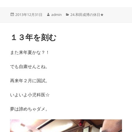
投
作
カ
2013年12月31日
admin
24.和田成博の休日★
稿
成
テ
日:
者
ゴ
リ
１３年を刻む
ー
また来年夏かな？！
でも自粛せんとね。
再来年２月に国試。
いよいよ小児科医☆
夢は諦めちゃダメ。