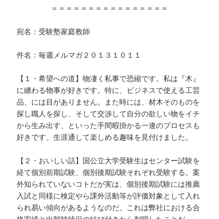
＝＝＝＝＝＝＝＝＝＝＝＝＝＝＝＝
宛名：受験塾家庭教師
件名：毎週メルマガ２０１３１０１１
【１・希望への道】物凄く私事で恐縮です。私は『木』
に纏わる物事が好きです。特に、ビジネスで使える工芸
品、には目がありません。また時には、材木そのものを
探し職人を探し、そして交渉して自分の欲しい物をイチ
から生み出す、といった手間暇掛かる一連のプロセスも
好きです。生涯通して楽しめる趣味を見付けました。
【２・おいしい話】国公立大学受験生はセンター試験を
経て個別前期試験、個別後期試験それぞれ受験する。案
外知られていないコトだが実は、個別後期試験には推薦
入試と同様に検定やら課外活動等が評価対象として入れ
られ易い傾向があるようなのだ。これは弊社における合
格実績と出願時状況の結び付きから判明したことだ。