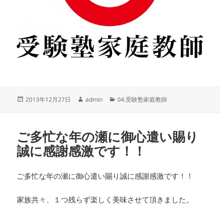
投
作
カ
2013年12月27日
admin
04.受験塾家庭教師
稿
成
テ
日:
者
ゴ
リ
ご多忙な年の瀬に御心遣い賜り
ー
誠に感謝感激です！！
ご多忙な年の瀬に御心遣い賜り誠に感謝感激です！！
家族共々、１つ残らず楽しく美味させて頂きました。