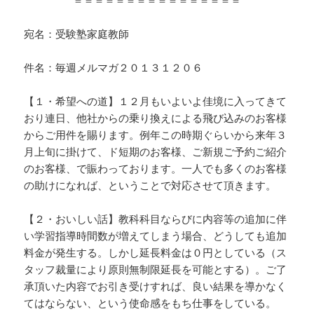
宛名：受験塾家庭教師
件名：毎週メルマガ２０１３１２０６
【１・希望への道】１２月もいよいよ佳境に入ってきて
おり連日、他社からの乗り換えによる飛び込みのお客様
からご用件を賜ります。例年この時期ぐらいから来年３
月上旬に掛けて、ド短期のお客様、ご新規ご予約ご紹介
のお客様、で賑わっております。一人でも多くのお客様
の助けになれば、ということで対応させて頂きます。
【２・おいしい話】教科科目ならびに内容等の追加に伴
い学習指導時間数が増えてしまう場合、どうしても追加
料金が発生する。しかし延長料金は０円としている（ス
タッフ裁量により原則無制限延長を可能とする）。ご了
承頂いた内容でお引き受けすれば、良い結果を導かなく
てはならない、という使命感をもち仕事をしている。