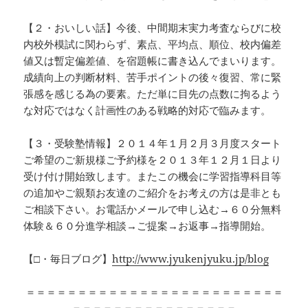
【２・おいしい話】今後、中間期末実力考査ならびに校
内校外模試に関わらず、素点、平均点、順位、校内偏差
値又は暫定偏差値、を宿題帳に書き込んでまいります。
成績向上の判断材料、苦手ポイントの後々復習、常に緊
張感を感じる為の要素。ただ単に目先の点数に拘るよう
な対応ではなく計画性のある戦略的対応で臨みます。
【３・受験塾情報】２０１４年１月２月３月度スタート
ご希望のご新規様ご予約様を２０１３年１２月１日より
受け付け開始致します。またこの機会に学習指導科目等
の追加やご親類お友達のご紹介をお考えの方は是非とも
ご相談下さい。お電話かメールで申し込む→６０分無料
体験＆６０分進学相談→ご提案→お返事→指導開始。
【□・毎日ブログ】
http://www.jyukenjyuku.jp/blog
＝＝＝＝＝＝＝＝＝＝＝＝＝＝＝＝＝＝＝＝＝＝＝＝＝
＝＝＝＝＝＝＝＝＝＝＝＝＝＝＝＝