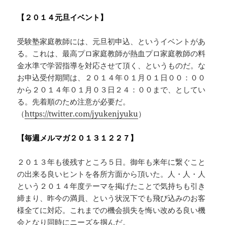
【２０１４元旦イベント】
受験塾家庭教師には、元旦初申込、というイベントがあ
る。これは、最高プロ家庭教師が熱血プロ家庭教師の料
金水準で学習指導を対応させて頂く、というものだ。な
お申込受付期間は、２０１４年０１月０１日００：００
から２０１４年０１月０３日２４：００まで、としてい
る。先着順のため注意が必要だ。
（
https://twitter.com/jyukenjyuku
）
【毎週メルマガ２０１３１２２７】
２０１３年も後残すところ５日。御年も来年に繋ぐこと
の出来る良いヒントを各所方面から頂いた。人・人・人
という２０１４年度テーマを掲げたことで気持ちも引き
締まり、昨今の満員、という状況下でも飛び込みのお客
様全てに対応。これまでの機会損失を悔い改める良い機
会となり同時にニーズを掴んだ。