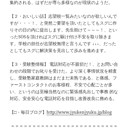
集約される、はずだが専ら多様なのが現状のようだ。
【２・おいしい話】志望校一覧みたいなのが欲しいんで
すが・・・！、と突然ご要望を頂いたとしてもスグに作
りその日の内に提出します。先生助けて～～～！、とい
ったSOSを頂ければスグに駆け付け不安を取り除きま
す。学校の担任が志望校無理と言うんです ↓↓↓、だった
としてもスグに解決策を見出して歩みを進めます。
【３・受験塾情報】 電話対応が不親切だ！、とお問い合
わせの段階でお叱りを受けた。より深く事情状況を精査
し、受験塾家庭教師はまだまだ未熟である、と痛感。フ
ァーストコンタクトのお客様程、不安で心配ごとが多
い、というのは至極当然なのに緊張感丸出しで事務 的な
対応。安全安心な電話対応を目指し改善改良に務める。
【□・毎日ブログ】
http://www.jyukenjyuku.jp/blog
＝＝＝＝＝＝＝＝＝＝＝＝＝＝＝＝＝＝＝＝＝＝＝＝＝