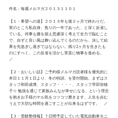
件名：毎週メルマガ２０１３１１０１
【１・希望への道】２０１３年も後２ヶ月で終わりだ。
実のところ私自身、焦りの一年であった、と深く反省し
ている。何事も腰を据え思慮深く考えて全力で臨むこと
で、自ずと良い風は舞い込んでくるのだから、決して結
果を先急ぎし過ぎてはならない。残り2ヶ月を生きたも
のにすべく、この反省を活かし実直に物事を進める。
／
【２・おいしい話】ご予約様メルマガ読者様を優先的に
本日１１月１日より、冬の特訓、を受付開始。まずはス
タッフ和田成博、スタッフ・・・・、スタッフ早田弥穂
子☆ 勉強を通じて家族みんなが幸せになる、という理念
を抱きお子様のヤル気をコツコツ磨きます。人生を歩む
うえで大切な時間を過ごすことが出来るはずです。 ／
【３・受験塾情報】７日間予定していた電気自動車モニ