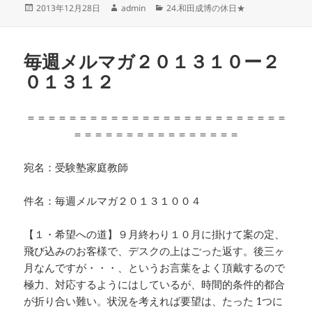
投
作
カ
2013年12月28日
admin
24.和田成博の休日★
稿
成
テ
日:
者
ゴ
リ
毎週メルマガ２０１３１０ー２
ー
０１３１２
＝＝＝＝＝＝＝＝＝＝＝＝＝＝＝＝＝＝＝＝＝＝＝＝＝
＝＝＝＝＝＝＝＝＝＝＝＝＝＝＝＝
宛名：受験塾家庭教師
件名：毎週メルマガ２０１３１００４
【１・希望への道】９月終わり１０月に掛けて案の定、
飛び込みのお客様で、デスクの上はごった返す。後三ヶ
月なんですが・・・、というお言葉をよく頂戴するので
極力、対応するようにはしているが、時間的条件的都合
が折り合い難い。状況を考えれば要望は、たった 1つに