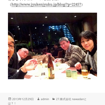
（
http://www.jyukenjyuku.jp/blog/?p=22457
）
投
作
カ
2013年12月29日
admin
27.株式会社 nawadanと
稿
成
テ
は？！