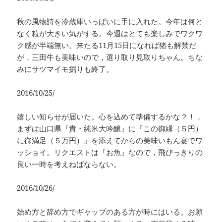
秋の風物詩を冷蔵庫いっぱいに手に入れた。今年は何と
なく粒が大きい気がする。今週はとても楽しみでワクワ
ク感が半端無い。来たる11月15日になれば猪も解禁だ
が，三田牛も美味いので，選り取り見取りちゃん。ちな
みにサツマイモ掘りも終了。
2016/10/25/
嬉しい知らせが届いた。心を込めて準備するかな？！，
まずは山口県『貴・純米大吟醸』に『この御縁（５円）
に御満足（５万円）』を添えてからの美味いもん宴でワ
ッショイ。リクエストは『お魚』なので，飛びっきりの
良い一時を考えねばならない。
2016/10/26/
始め方と辞め方でギャップのある方が時にはいる。お願