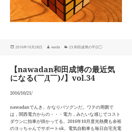
投
作
カ
2016年10月28日
wada
23.和田成博の平日◯
稿
成
テ
日:
者
ゴ
リ
【nawadan和田成博の最近気
ー
になる(￣Д￣)ﾉ】vol.34
2016/10/21/
nawadanでんき。かなりバツグンだ。ワテの周囲で
は，関西電力からの・・・電力，みたいな感じでコスト
ダウンに拍車が掛かってる。2016年10月度光熱費も余裕
のヨッちゃんでサポートok。電気自動車も毎日自宅充電