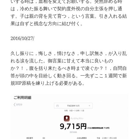
いする時は，血相を変えてお願いする。突然辞める時
は，冷めた振る舞いで契約度外視の自分主張を押し通
す。子は親の背を見て育つ，という言葉。引き入れる結
果は自ずと残念な方向に結び付く。
2016/10/27/
久し振りに，悔しさ，情けなさ，申し訳無さ，が入り乱
れる涙を流した。御言葉に甘えて本当に良いもの
か？！，腹を括り来たるべき時まで凌ぐか？！，自問自
答が頭の中を目紛しく動き回る。一先ずここ１週間で新
規HP原稿を練り上げる必要がある。