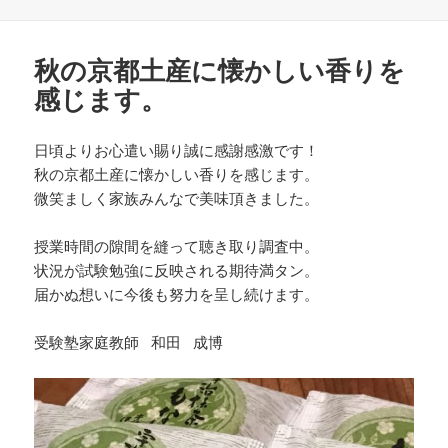
稿
成
テ
日:
者
ゴ
リ
秋の京都土産に懐かしい香りを
ー
感じます。
日頃よりお心遣い賜り誠に感謝感激です！
秋の京都土産に懐かしい香りを感じます。
微笑ましく家族みんなで美味頂きました。
授業時間の隙間を縫って聴き取り調査中。
状況が試験勉強に反映される期待満タン。
届かぬ想いに今後も努力を呈し続けます。
受験塾家庭教師 和田 成博