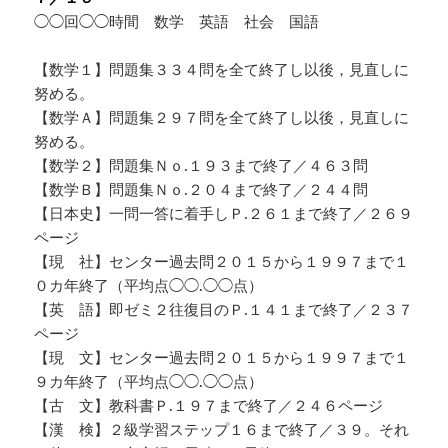
◯◯回◯◯時間 数学 英語 社会 国語
【数学１】問題集３３４問を全て終了し以後，見直しに
努める。
【数学Ａ】問題集２９７問を全て終了し以後，見直しに
努める。
【数学２】問題集Ｎｏ.１９３まで終了／４６３問
【数学Ｂ】問題集Ｎｏ.２０４まで終了／２４４問
【日本史】一問一答に着手しＰ.２６１まで終了／２６９
ページ
【現 社】センター過去問２０１５から１９９７まで１
０カ年終了（平均点◯◯.◯◯点）
【英 語】即ゼミ２往復目のＰ.１４１まで終了／２３７
ページ
【現 文】センター過去問２０１５から１９９７まで１
９カ年終了（平均点◯◯.◯◯点）
【古 文】教科書Ｐ.１９７まで終了／２４６ページ
【漢 検】２級学習ステップ１６まで終了／３９。それ