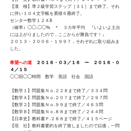
【漢 検】準２級学習ステップ［３１］まで終了。それ
に伴い１０４文字帳を累積６冊終了。
センター数学１２ＡB
（確率）◯◯.◯◯% ＊ ３カ年平均 『いよいよ土台
には上がりましたので，ここからが勝負です！』
２０１３・２００６・１９９７，それぞれに取り組みま
した。
希望への道
２０１６・０３／１６ ー ２０１６・０
４／１５
◯◯回◯◯時間 数学 英語 社会 国語
【数学１】問題集Ｎｏ.２２８まで終了／３３４問
【数学Ａ】問題集Ｎｏ.２０７まで終了／２９７問
【数学２】問題集Ｎｏ.９９まで終了／４６３問
【数学Ｂ】問題集Ｎｏ.８８まで終了／２４４問
【日本史】教科書Ｐ.２８８まで終了／４１５ページ
【現 社】教科書要約を終了致しましたので以後，一問