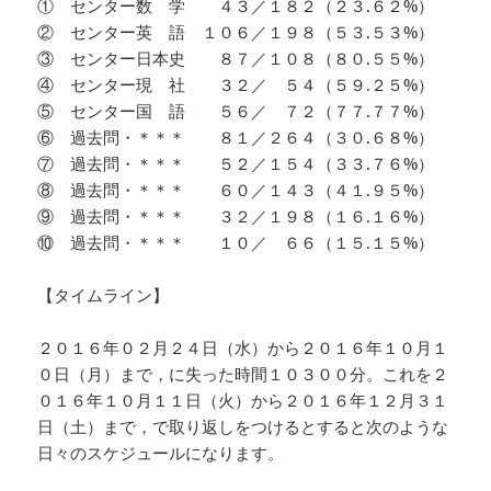
① センター数 学 ４３／１８２（２３.６２%）
② センター英 語 １０６／１９８（５３.５３%）
③ センター日本史 ８７／１０８（８０.５５%）
④ センター現 社 ３２／ ５４（５９.２５%）
⑤ センター国 語 ５６／ ７２（７７.７７%）
⑥ 過去問・＊＊＊ ８１／２６４（３０.６８%）
⑦ 過去問・＊＊＊ ５２／１５４（３３.７６%）
⑧ 過去問・＊＊＊ ６０／１４３（４１.９５%）
⑨ 過去問・＊＊＊ ３２／１９８（１６.１６%）
⑩ 過去問・＊＊＊ １０／ ６６（１５.１５%）
【タイムライン】
２０１６年０２月２４日（水）から２０１６年１０月１
０日（月）まで，に失った時間１０３００分。これを２
０１６年１０月１１日（火）から２０１６年１２月３１
日（土）まで，で取り返しをつけるとすると次のような
日々のスケジュールになります。