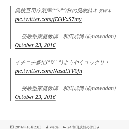
黒枝豆用冷蔵庫(*⁰▿⁰*)秋の風物詩キタww
pic.twitter.com/fE6lVxS7my
— 受験塾家庭教師 和田成博 (@nawadan)
October 23, 2016
イチニチ多忙(*´∀｀*)ようやくユックリ！
pic.twitter.com/NasaLTV0fn
— 受験塾家庭教師 和田成博 (@nawadan)
October 23, 2016
投
作
カ
2016年10月23日
wada
24.和田成博の休日★