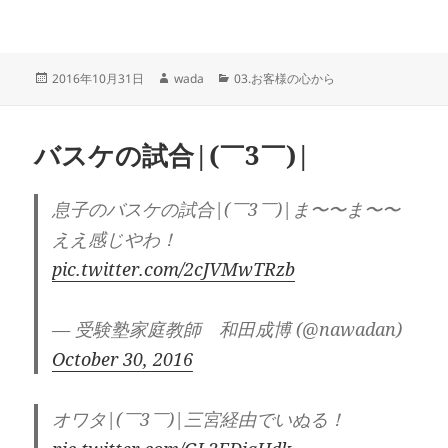
投
作
カ
2016年10月31日
wada
03.お客様の心から
稿
成
テ
日:
者
ゴ
リ
バスケの試合|(￣3￣)|
ー
息子のバスケの試合|(￣3￣)|ま〜〜ま〜〜
ええ感じやわ！
pic.twitter.com/2cJVMwTRzb
— 受験塾家庭教師 和田成博 (@nawadan)
October 30, 2016
オワタ|(￣3￣)|三宮経由でいぬる！