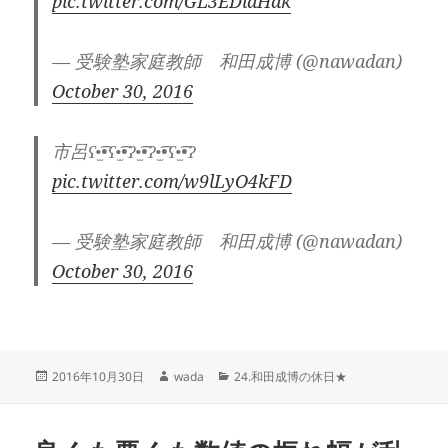
pic.twitter.com/GL3EDiaHdk
— 受験塾家庭教師 和田成博 (@nawadan)
October 30, 2016
市呂ʕ•̫͡•ʕ•̫͡•ʔ•̫͡•ʔ•̫͡•ʕ•̫͡•ʔ
pic.twitter.com/w9lLyO4kFD
— 受験塾家庭教師 和田成博 (@nawadan)
October 30, 2016
投
作
カ
2016年10月30日
wada
24.和田成博の休日★
稿
成
テ
日:
者
ゴ
リ
ー