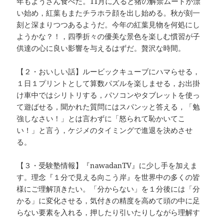
年もようさん食べた。11月に入ると猪の解禁ムードが漂
い始め，紅葉もまたチラホラ顔を出し始める。秋が刻一
刻と深まりつつあるようだ。今年の紅葉見物を何処にし
ようかな？！，四季折々の優美な景色を楽しむ慣習が子
供達の心に良い影響を与えるはずだ。贅沢な時間。
【２・おいしい話】ルービックキューブにハマらせる，
１日１プリントとして算数パズルを楽しませる，お出掛
け車中ではシリトリする，パソコンやタブレットを使っ
て遊ばせる，聞かれた質問にはスパンッと答える，「勉
強しなさい！」とは言わずに「怒られて恥かいてこ
い！」と言う，ケジメのタイミングで進退を決めさせ
る。
【３・受験塾情報】『nawadanTV』に少し手を加えま
す。理念『１分で見える向こう岸』を世界中の多くの皆
様にご理解頂きたい。「分からない」を１分後には「分
かる」に変化させる，気付きの精度を高めて頭の中に足
らない要素を入れる，押したり引いたりしながら理解す