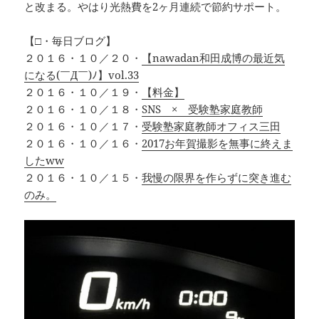
と改まる。やはり光熱費を2ヶ月連続で節約サポート。
【□・毎日ブログ】
２０１６・１０／２０・
【nawadan和田成博の最近気
になる(￣Д￣)ﾉ】vol.33
２０１６・１０／１９・
【料金】
２０１６・１０／１８・
SNS × 受験塾家庭教師
２０１６・１０／１７・
受験塾家庭教師オフィス三田
２０１６・１０／１６・
2017お年賀撮影を無事に終えま
したww
２０１６・１０／１５・
我慢の限界を作らずに突き進む
のみ。