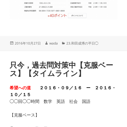
投
作
カ
2016年10月27日
wada
23.和田成博の平日◯
稿
成
テ
日:
者
ゴ
リ
只今，過去問対策中【克服ベー
ー
ス】【タイムライン】
希望への道
２０１６・０９／１６ ー ２０１６・
１０／１５
◯◯回◯◯時間 数学 英語 社会 国語
【克服ベース】