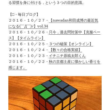
る習慣を身に付ける，という３つの目的意識。
【□・毎日ブログ】
２０１６・１０／２７・
【nawadan和田成博の最近気
になる(￣Д￣)ﾉ】vol.34
２０１６・１０／２６・
只今，過去問対策中【克服ベー
ス】【タイムライン】
２０１６・１０／２５・
３つの秘策【オンライン】
２０１６・１０／２４・
【数々の合格実績】
２０１６・１０／２３・
イチニチ原稿太郎くん
２０１６・１０／２２・
秋の京都土産に懐かしい香りを
感じます。