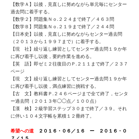
【数学Ａ】以後，見直しに努めながら単元毎にセンター
過去問に着手する。
【数学２】問題集Ｎｏ.２２４まで終了／４６３問
【数学Ｂ】問題集Ｎｏ.２１９まで終了／２４４問
【日本史】以後，見直しに努めながらセンター過去問
（２０１３から１９９７まで）に着手する。
【現 社】繰り返し練習としてセンター過去問１９か年
に再び着手し以後，要約作業を進める。
【英 語】即ゼミ２往復目のＰ.２１１まで終了／２３７
ページ
【現 文】繰り返し練習としてセンター過去問１９か年
に再び着手し以後，満点練習に挑戦する。
【古 文】教科書Ｐ.２４６ページまで全て終了，センタ
ー過去問（２０１３年◯◯点／１００点）
【漢 検】２級学習ステップ３０まで終了／３９。それ
に伴い１０４文字帳を累積１２冊終了。
希望への道
２０１６・０６／１６ ー ２０１６・０
７／１５