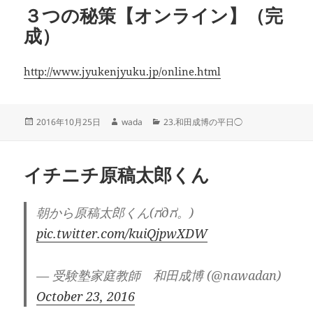
３つの秘策【オンライン】（完
ー
成）
http://www.jyukenjyuku.jp/online.html
投
作
カ
2016年10月25日
wada
23.和田成博の平日◯
稿
成
テ
日:
者
ゴ
リ
イチニチ原稿太郎くん
ー
朝から原稿太郎くん(ಗдಗ。)
pic.twitter.com/kuiQjpwXDW
— 受験塾家庭教師 和田成博 (@nawadan)
October 23, 2016