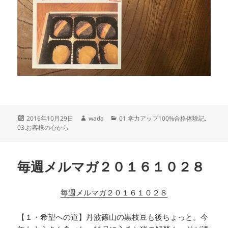
投
作
カ
2016年10月29日
wada
01.学力アップ100%合格体験記
,
稿
成
テ
03.お客様の心から
日:
者
ゴ
リ
ー
毎週メルマガ２０１６１０２８
毎週メルマガ２０１６１０２８
【１・希望への道】丹波篠山の黒枝豆も後ちょっと。今