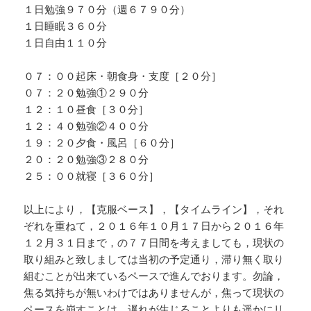
１日勉強９７０分（週６７９０分）
１日睡眠３６０分
１日自由１１０分
０７：００起床・朝食身・支度［２０分］
０７：２０勉強①２９０分
１２：１０昼食［３０分］
１２：４０勉強②４００分
１９：２０夕食・風呂［６０分］
２０：２０勉強③２８０分
２５：００就寝［３６０分］
以上により，【克服ベース】，【タイムライン】，それ
ぞれを重ねて，２０１６年１０月１７日から２０１６年
１２月３１日まで，の７７日間を考えましても，現状の
取り組みと致しましては当初の予定通り，滞り無く取り
組むことが出来ているペースで進んでおります。勿論，
焦る気持ちが無いわけではありませんが，焦って現状の
ペースを崩すことは，遅れが生じることよりも遥かにリ