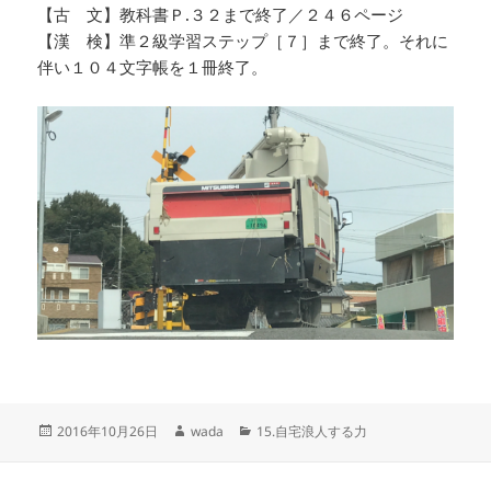
【古 文】教科書Ｐ.３２まで終了／２４６ページ
【漢 検】準２級学習ステップ［７］まで終了。それに
伴い１０４文字帳を１冊終了。
投
作
カ
2016年10月26日
wada
15.自宅浪人する力
稿
成
テ
日:
者
ゴ
リ