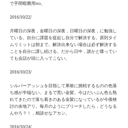
で手間暇費用no。
2016/10/22/
月曜日の深夜，金曜日の深夜，日曜日の深夜，に勉強し
ている。自分に課題を提起し自分で解決する。原則タイ
ムリミットは朝まで。解決出来ない場合は必ず解決する
ことを自分に課し続ける。だから日中，誰かと喋ってい
ても会話が頭に入ってこない。
2016/10/23/
シルバーアッシュを目指して果敢に挑戦するものの色落
ち感が半端ない。まるで荒い金髪。今はだいぶん色も熟
れてきたので落ち着きのある金髪になっているが今後検
討の余地アリ。毎月のようにブリーチしたら，どうなる
んやろ？！，相談せなアカン。
2016/10/24/