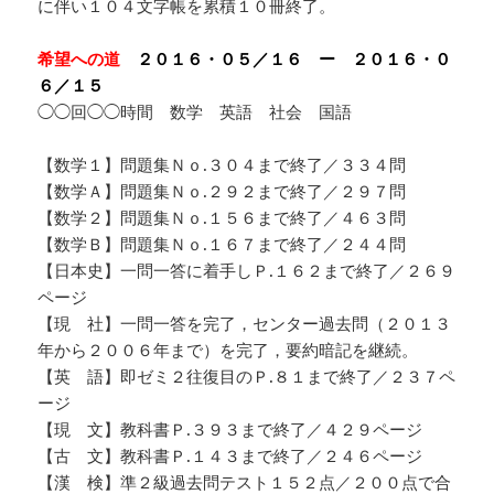
に伴い１０４文字帳を累積１０冊終了。
希望への道
２０１６・０５／１６ ー ２０１６・０
６／１５
◯◯回◯◯時間 数学 英語 社会 国語
【数学１】問題集Ｎｏ.３０４まで終了／３３４問
【数学Ａ】問題集Ｎｏ.２９２まで終了／２９７問
【数学２】問題集Ｎｏ.１５６まで終了／４６３問
【数学Ｂ】問題集Ｎｏ.１６７まで終了／２４４問
【日本史】一問一答に着手しＰ.１６２まで終了／２６９
ページ
【現 社】一問一答を完了，センター過去問（２０１３
年から２００６年まで）を完了，要約暗記を継続。
【英 語】即ゼミ２往復目のＰ.８１まで終了／２３７ペ
ージ
【現 文】教科書Ｐ.３９３まで終了／４２９ページ
【古 文】教科書Ｐ.１４３まで終了／２４６ページ
【漢 検】準２級過去問テスト１５２点／２００点で合