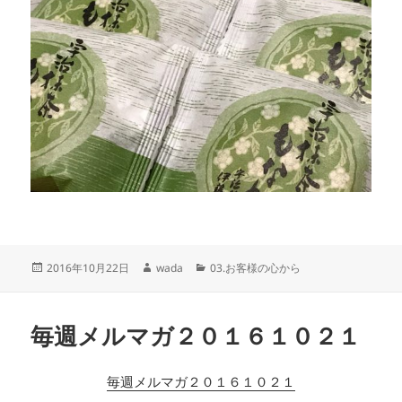
投
作
カ
2016年10月22日
wada
03.お客様の心から
稿
成
テ
日:
者
ゴ
リ
毎週メルマガ２０１６１０２１
ー
毎週メルマガ２０１６１０２１