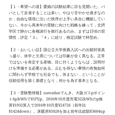
【１・希望への道】愛娘の試験結果に目を見開いた。パ
パとして反省することは多い。やはり甘やかせ過ぎなの
か，自由な環境に注いだ秩序が上手い具合に機能してい
ない。今から再来年の受験に向けた戦略を練って，北摂
学区で静かに各種諸行を敢行あるのみ。まずは日頃の習
慣性，評定『３』『４』に絞り，検定試験で枠型め。
【２・おいしい話】国公立大学推薦入試への出願対策真
っ盛り。休学と欠席については印象が全く異なる。正常
ではないを肯定する産物。目に付くようならば，説明付
けを準備する必要がある。止むを得ない事情の有無如何
に関わらず学校でも社会でも，休まない，ということが
信頼信用を築く基礎となり，何かを為す基本となる。
【３・受験塾情報】nawadanでんき。大阪ガスpポイン
ト6p/kWhで¥1円/p。2016年10月度売電322kWhのp換
算¥1932算入で2016年10月度¥24726（前年比
¥1424down）。床暖房¥5028を加え前年比総額¥3604up