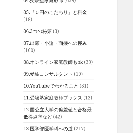
04.受験塾家庭教師
(659)
05.『０円のこだわり』と料金
(18)
06.3つの秘策
(3)
07.出願・小論・面接への極み
(160)
08.オンライン家庭教師もok
(39)
09.受験コンサルタント
(19)
10.YouTubeでわかること
(81)
11.受験塾家庭教師ブックス
(12)
12.国公立大学の偏差値と合格最
低得点率など
(42)
13.医学部医学科への道
(217)