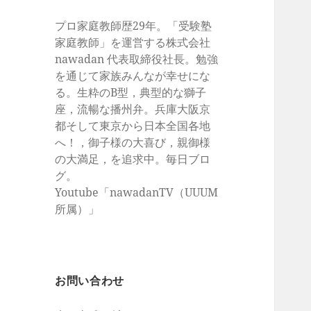
プロ家庭教師歴29年。「受験塾
家庭教師」を運営する株式会社
nawadan 代表取締役社長。勉強
を通じて家族みんなが幸せにな
る。生粋のB型，典型的な獅子
座，流暢な播州弁。兵庫大阪京
都そして東京から日本全国各地
へ！，御子様の大喜び，親御様
の大満足，を追求中。毎日ブロ
グ。
Youtube「nawadanTV（UUUM
所属）」
お問い合わせ