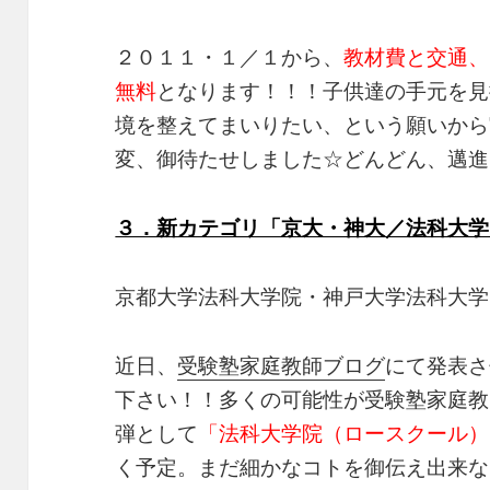
２０１１・１／１から、
教材費と交通、
無料
となります！！！子供達の手元を見
境を整えてまいりたい、という願いから
変、御待たせしました☆どんどん、邁進
３．新カテゴリ「京大・神大／法科大学
京都大学法科大学院・神戸大学法科大学
近日、
受験塾家庭教師ブログ
にて発表さ
下さい！！多くの可能性が受験塾家庭教
弾として
「法科大学院（ロースクール）
く予定。まだ細かなコトを御伝え出来な