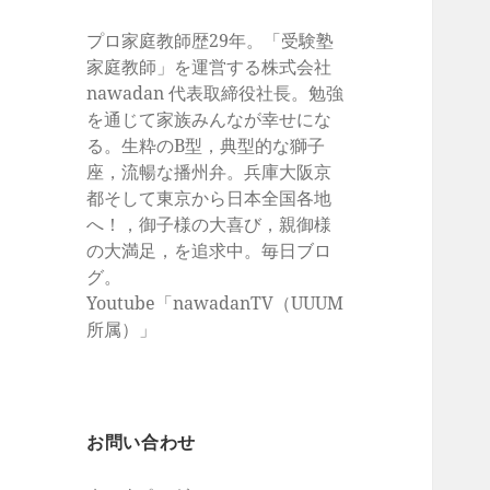
プロ家庭教師歴29年。「受験塾
家庭教師」を運営する株式会社
nawadan 代表取締役社長。勉強
を通じて家族みんなが幸せにな
る。生粋のB型，典型的な獅子
座，流暢な播州弁。兵庫大阪京
都そして東京から日本全国各地
へ！，御子様の大喜び，親御様
の大満足，を追求中。毎日ブロ
グ。
Youtube「nawadanTV（UUUM
所属）」
お問い合わせ