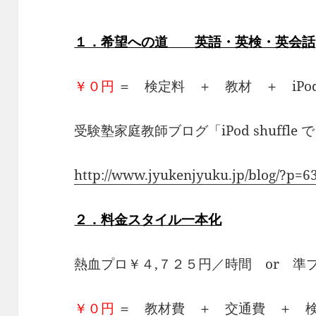
１．希望への道 英語・英検・英会話
￥０円
＝ 検定料 ＋ 教材 ＋ iPod s
受験塾家庭教師ブログ「iPod shuffl
http://www.jyukenjyuku.jp/blog/?p=6
２．料金スタイル一本化
熱血プロ￥４,７２５円／時間 or 準
￥０円
＝ 教材費 ＋ 交通費 ＋ 