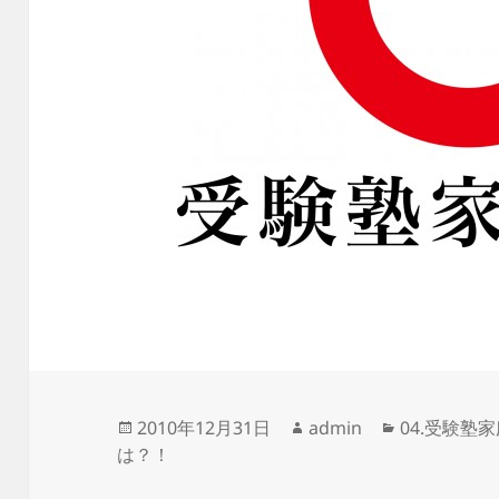
投
作
カ
2010年12月31日
admin
04.受験塾
稿
成
テ
は？！
日:
者
ゴ