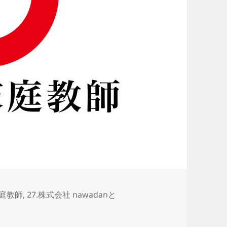
家庭教師
,
27.株式会社 nawadanと