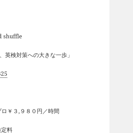
huffle
e で、英検対策への大きな一歩」
325
プロ￥３,９８０円／時間
検定料