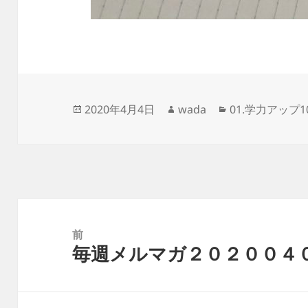
投
作
カ
2020年4月4日
wada
01.学力アップ
稿
成
テ
日:
者
ゴ
リ
ー
投
稿
前
毎週メルマガ２０２００４
ナ
前
ビ
の
ゲ
投