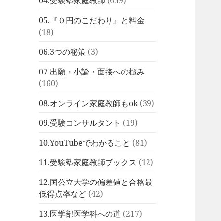
04.受験塾家庭教師
(659)
05.『０円のこだわり』と料金
(18)
06.3つの秘策
(3)
07.出願・小論・面接への極み
(160)
08.オンライン家庭教師もok
(39)
09.受験コンサルタント
(19)
10.YouTubeでわかること
(81)
11.受験塾家庭教師ブックス
(12)
12.国公立大学の偏差値と合格最
低得点率など
(42)
13.医学部医学科への道
(217)