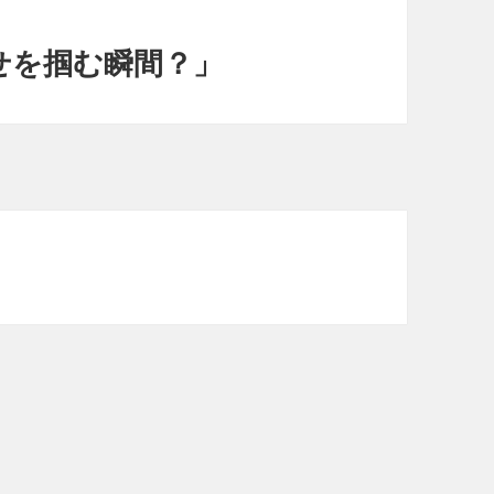
せを掴む瞬間？」