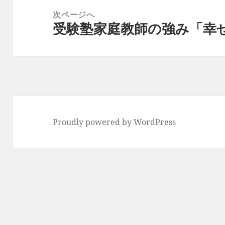
ー
稿:
次ページへ
シ
受験塾家庭教師の強み「幸
次
ョ
の
ン
投
稿:
Proudly powered by WordPress