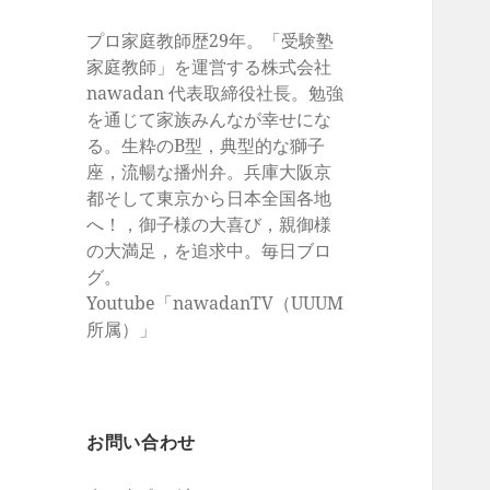
プロ家庭教師歴29年。「受験塾
家庭教師」を運営する株式会社
nawadan 代表取締役社長。勉強
を通じて家族みんなが幸せにな
る。生粋のB型，典型的な獅子
座，流暢な播州弁。兵庫大阪京
都そして東京から日本全国各地
へ！，御子様の大喜び，親御様
の大満足，を追求中。毎日ブロ
グ。
Youtube「nawadanTV（UUUM
所属）」
お問い合わせ