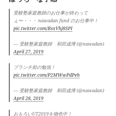
受験塾家庭教師のお仕事が終わって
ぇ〜・・・ nawadan fund のお仕事中！
pic.twitter.com/BsxVhj8SPI
— 受験塾家庭教師 和田成博 (@nawadan)
April 27, 2019
ブランチ前の勉強！
pic.twitter.com/P2MWwPdPeh
— 受験塾家庭教師 和田成博 (@nawadan)
April 28, 2019
おもろいUT2019を物色中！