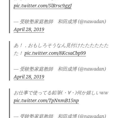
pic.twitter.com/5lRrsc9ggJ
— 受験塾家庭教師 和田成博 (@nawadan)
April 28, 2019
あ！，おもしろそうなん見付けたたたたたた
た！
pic.twitter.com/8KcsaCbp99
— 受験塾家庭教師 和田成博 (@nawadan)
April 28, 2019
お仕事で使ってる鉛筆(・∀・)何か嬉しいww
pic.twitter.com/TpNnmB15np
— 受験塾家庭教師 和田成博 (@nawadan)