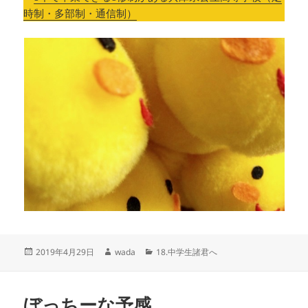
時制・多部制・通信制）
投
作
カ
2019年4月29日
wada
18.中学生諸君へ
稿
成
テ
日:
者
ゴ
リ
ぼっちーな予感
ー