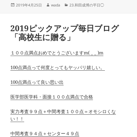
投
作
カ
2019年4月25日
wada
23.和田成博の平日◯
稿
成
テ
日:
者
ゴ
リ
2019ピックアップ毎日ブログ
ー
「高校生に贈る」
１００点満点おめでとうございますm( _ _ )m
100点満点って何度とってもヤッパリ嬉しい。
100点満点って良い思い出
医学部医学科・面接１００点満点で合格
実力考査９９点＋中間考査１００点＝オモシロくな
い！！
中間考査９４点＋センター４９点