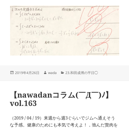
投
作
カ
2019年4月26日
wada
23.和田成博の平日◯
稿
成
テ
日:
者
ゴ
リ
【nawadanコラム(￣Д￣)ﾉ】
ー
vol.163
（2019 / 04 / 19）来週から週3ぐらいでジムへ通えそう
な予感。健康のためにも本気で考えよ！，弛んだ贅肉を