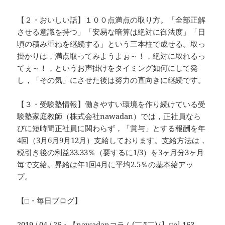
【２・おいしい話】１００点満点の取り方。「全部正解
させる意識を持つ」「安易な暗算は絶対に御法度」「日
頃の積み重ねを継続する」という三本柱で成せる。取っ
掛かりは，満点取ってみようよぉ～！，絶対に取れるっ
てぇ～！，というお声掛けをタイミング如何にして発
し，「その気」にさせた後は努力の直向きに継続です。
【３・受験塾情報】働きやすい環境を作り続けている受
験塾家庭教師（株式会社nawadan）では，正社員なら
びに短時間正社員に関わらず，「賞与」とする報酬を年
4回（3月6月9月12月）支給しております。支給方法は，
税引き後の利益33.33％（要するに1/3）を3ヶ月分3ヶ月
毎で支給。昇給は年1回4月に平均2.5％の基本給アッ
プ。
【□・毎日ブログ】
2019 / 04 / 26・
【nawadanコラム(￣Д￣)ﾉ】vol.163