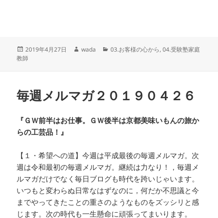
投
作
カ
2019年4月27日
wada
03.お客様の心から
,
04.受験塾家庭
稿
成
テ
教師
日:
者
ゴ
リ
ー
毎週メルマガ２０１９０４２６
『ＧＷ前半はお仕事。ＧＷ後半は京都美味いもんの旅か
らの工芸品！』
【１・希望への道】今週は平成最後の毎週メルマガ。次
週は令和最初の毎週メルマガ。継続は力なり！，毎週メ
ルマガだけでなく毎日ブログも時代を跨いじゃいます。
いつもと変わらぬ日常なはずなのに，何だか不思議と今
までやってきたことの重さのようなものをズッシリと感
じます。次の時代も一生懸命に頑張ってまいります。