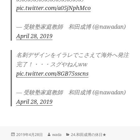
pic.twitter.com/a05jNphMco
— 受験塾家庭教師 和田成博 (@nawadan)
April 28, 2019
名刺デザインをイラレでこさえて海外へ発注
完了！・・・スグやねんww
pic.twitter.com/8GB75sscns
— 受験塾家庭教師 和田成博 (@nawadan)
April 28, 2019
投
作
カ
2019年4月28日
wada
24.和田成博の休日★
稿
成
テ