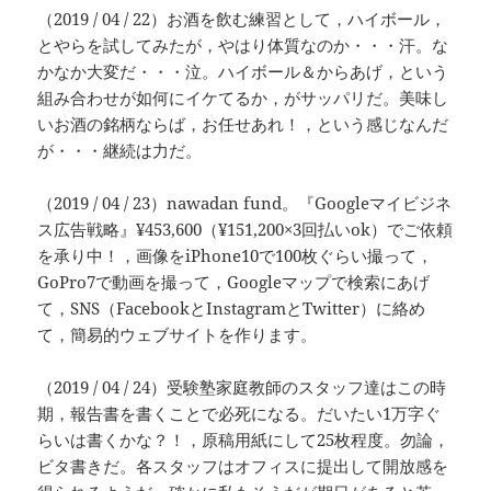
（2019 / 04 / 22）お酒を飲む練習として，ハイボール，
とやらを試してみたが，やはり体質なのか・・・汗。な
かなか大変だ・・・泣。ハイボール＆からあげ，という
組み合わせが如何にイケてるか，がサッパリだ。美味し
いお酒の銘柄ならば，お任せあれ！，という感じなんだ
が・・・継続は力だ。
（2019 / 04 / 23）nawadan fund。『Googleマイビジネ
ス広告戦略』¥453,600（¥151,200×3回払いok）でご依頼
を承り中！，画像をiPhone10で100枚ぐらい撮って，
GoPro7で動画を撮って，Googleマップで検索にあげ
て，SNS（FacebookとInstagramとTwitter）に絡め
て，簡易的ウェブサイトを作ります。
（2019 / 04 / 24）受験塾家庭教師のスタッフ達はこの時
期，報告書を書くことで必死になる。だいたい1万字ぐ
らいは書くかな？！，原稿用紙にして25枚程度。勿論，
ビタ書きだ。各スタッフはオフィスに提出して開放感を