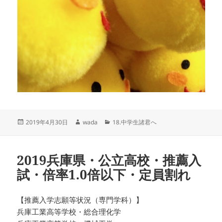
投
作
カ
2019年4月30日
wada
18.中学生諸君へ
稿
成
テ
日:
者
ゴ
リ
2019兵庫県・公立高校・推薦入
ー
試・倍率1.0倍以下・定員割れ
【推薦入学志願等状況（専門学科）】
兵庫工業高等学校・総合理化学