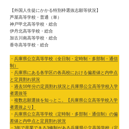
【外国人生徒にかかる特別枠選抜志願等状況】
芦屋高等学校・普通（単）
神戸甲北高等学校・総合
伊丹北高等学校・総合
加古川南高等学校・総合
香寺高等学校・総合
・
兵庫県公立高等学校（全日制・定時制・多部制・通信
制）
・
兵庫県にある各学区の各高校における偏差値と内申点
と定員割れ状況
・
過去10年分の定員割れ状況と兵庫県公立高等学校入学
者選抜等
・
複数志願選抜を知っとこ。【兵庫県公立高等学校入学
者選抜より】
・
兵庫県公立高等学校（定時制・多部制・通信制）の偏
差値と内申点と定員割れ状況
・
3年で卒業できる3修制がある兵庫県公立高等学校（定