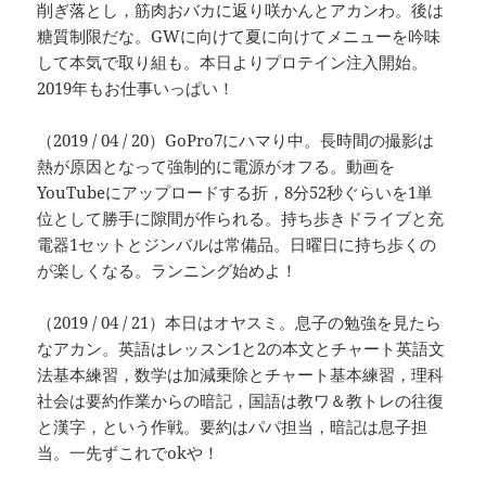
削ぎ落とし，筋肉おバカに返り咲かんとアカンわ。後は
糖質制限だな。GWに向けて夏に向けてメニューを吟味
して本気で取り組も。本日よりプロテイン注入開始。
2019年もお仕事いっぱい！
（2019 / 04 / 20）GoPro7にハマり中。長時間の撮影は
熱が原因となって強制的に電源がオフる。動画を
YouTubeにアップロードする折，8分52秒ぐらいを1単
位として勝手に隙間が作られる。持ち歩きドライブと充
電器1セットとジンバルは常備品。日曜日に持ち歩くの
が楽しくなる。ランニング始めよ！
（2019 / 04 / 21）本日はオヤスミ。息子の勉強を見たら
なアカン。英語はレッスン1と2の本文とチャート英語文
法基本練習，数学は加減乗除とチャート基本練習，理科
社会は要約作業からの暗記，国語は教ワ＆教トレの往復
と漢字，という作戦。要約はパパ担当，暗記は息子担
当。一先ずこれでokや！