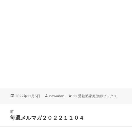
投
作
カ
2022年11月5日
nawadan
11.受験塾家庭教師ブックス
稿
成
テ
日:
者
ゴ
投
リ
前
稿
毎週メルマガ２０２２１１０４
ー
前
ナ
の
ビ
投