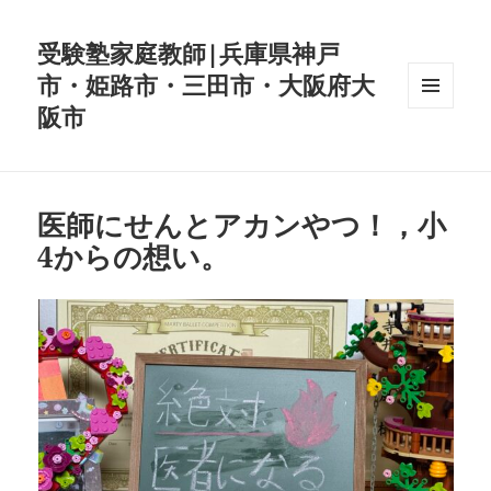
受験塾家庭教師|兵庫県神戸
市・姫路市・三田市・大阪府大
阪市
メニュ
ーとウ
ィジェ
ット
医師にせんとアカンやつ！，小
4からの想い。