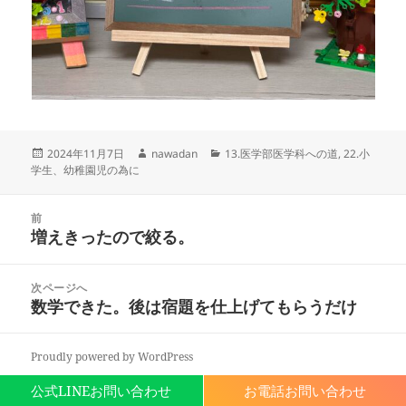
投
作
カ
2024年11月7日
nawadan
13.医学部医学科への道
,
22.小
稿
成
テ
学生、幼稚園児の為に
日:
者
ゴ
リ
投
ー
前
稿
増えきったので絞る。
前
ナ
の
ビ
投
次ページへ
ゲ
稿:
数学できた。後は宿題を仕上げてもらうだけ
次
ー
の
シ
投
ョ
Proudly powered by WordPress
稿:
ン
公式LINEお問い合わせ
お電話お問い合わせ