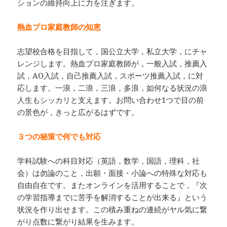
ションの維持向上に力を注ぎます。
熱血プロ家庭教師の知恵
志望校合格を目指して，国公立大学，私立大学，にチャ
レンジします。熱血プロ家庭教師が，一般入試，推薦入
試，AO入試，自己推薦入試，スポーツ推薦入試，に対
応します。一浪，二浪，三浪，多浪，如何なる状況の浪
人生もシッカリと支えます。お問い合わせ1つで目の前
の景色が，きっと広がるはずです。
３つの秘策で何でも対応
学科試験への科目対応（英語，数学，国語，理科，社
会）は勿論のこと，出願・面接・小論への特殊な対応も
自由自在です。またオンラインを活用することで，『次
の学習指導までに苦手を解消することが出来る』という
状況を作り出せます。この積み重ねの連続がヤル気に繋
がり点数に繋がり結果を生みます。