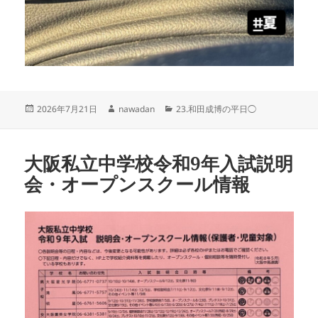
投
作
カ
2026年7月21日
nawadan
23.和田成博の平日◯
稿
成
テ
日:
者
ゴ
リ
大阪私立中学校令和9年入試説明
ー
会・オープンスクール情報