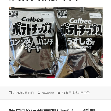
投
作
カ
2026年7月11日
nawadan
23.和田成博の平日◯
稿
成
テ
日:
者
ゴ
リ
ー