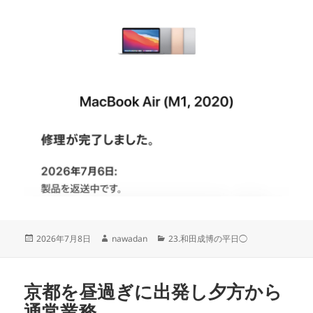
投
作
カ
2026年7月8日
nawadan
23.和田成博の平日◯
稿
成
テ
日:
者
ゴ
リ
京都を昼過ぎに出発し夕方から
ー
通常業務