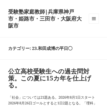
受験塾家庭教師|兵庫県神戸
市・姫路市・三田市・大阪府大
阪市
メニュ
ーとウ
ィジェ
ット
カテゴリー:
23.和田成博の平日◯
公立高校受験生への過去問対
策。この夏に15カ年を仕上げ
る。
「社会」については21題ある。2026年8月1日スタート
2026年8月26日ゴールとすると1日2題となる。「理科」