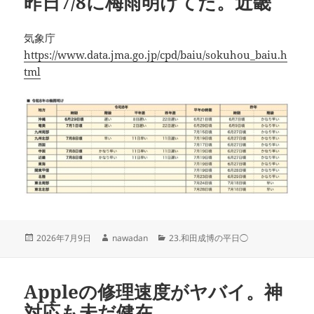
昨日7/8に梅雨明けてた。近畿
気象庁
https://www.data.jma.go.jp/cpd/baiu/sokuhou_baiu.h
tml
投
作
カ
2026年7月9日
nawadan
23.和田成博の平日◯
稿
成
テ
日:
者
ゴ
リ
Appleの修理速度がヤバイ。神
ー
対応も未だ健在