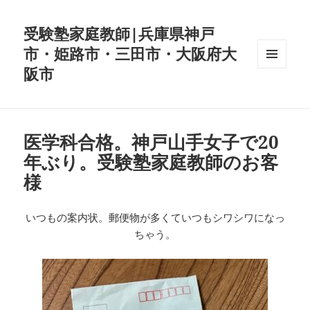
受験塾家庭教師|兵庫県神戸
市・姫路市・三田市・大阪府大
阪市
メニュ
ーとウ
ィジェ
ット
医学科合格。神戸山手女子で20
年ぶり。受験塾家庭教師のお客
様
いつもの案内状。郵便物が多くていつもシワシワになっ
ちゃう。