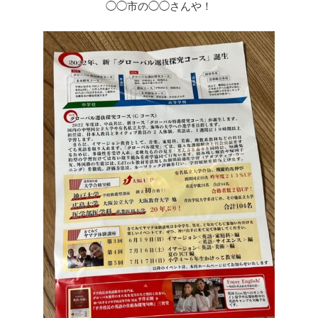
◯◯市の◯◯さんや！