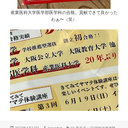
産業医科大学医学部医学科の合格。貢献できて良かった
わぁ〜（笑）
投
作
カ
2022年4月12日
nawadan
01.学力アップ100%合格体験