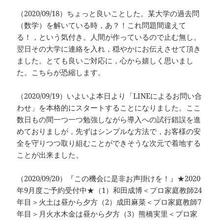
（2020/09/18）ちょっと良いことした。某大学の過去問
（数学）を解いている時，あ？！これ問題間違えて
る！，という気付き。人間が作っているので止む無し。
翌日その大学に連絡を入れ，穏やかにお伝えさせて頂き
ました。とても良いご対応に，心から嬉しく思いまし
た。こちらが恐縮します。
（2020/09/19）いよいよ本日より「LINEによるお問い合
わせ」を本格的にスタートすることになりました。ここ
数日もの間一つ一つ勉強しながら導入への試行錯誤を進
めておりましが，先ずはシンプルな方法で，お客様の安
全を守りつつ取り組むことができそうな次元で着地する
ことが出来ました。
（2020/09/20）『この機会に是非お声掛けを！』★2020
年9月度ご予約受付中★（1）和田成博＜プロ家庭教師24
年目＞火土は昼から夕方（2）成田麻菜＜プロ家庭教師7
年目＞月火水木金は昼から夕方（3）熊橋実里＜プロ家