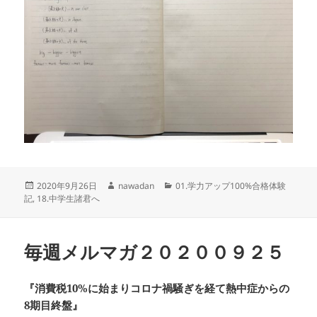
投
作
カ
2020年9月26日
nawadan
01.学力アップ100%合格体験
稿
成
テ
記
,
18.中学生諸君へ
日:
者
ゴ
リ
ー
毎週メルマガ２０２００９２５
『消費税10%に始まりコロナ禍騒ぎを経て熱中症からの
8期目終盤』