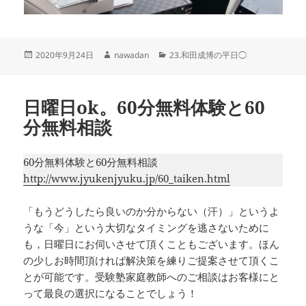
投
作
カ
2020年9月24日
nawadan
23.和田成博の平日◯
稿
成
テ
日:
者
ゴ
リ
日曜日ok。60分無料体験と60
ー
分無料相談
60分無料体験と60分無料相談
http://www.jyukenjyuku.jp/60_taiken.html
‪「もうどうしたら良いのか分からない（汗）」というよ
うな「今」という大切なタイミングを逃さないために
も，日曜日にお伺いさせて頂くこともございます。ほん
の少しお時間頂ければ解決策を練りご提案させて頂くこ
とが可能です。受験塾家庭教師へのご相談はお客様にと
って最良の選択になることでしょう！