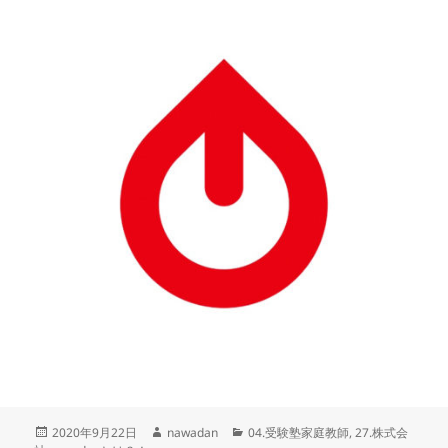
投
作
カ
2020年9月22日
nawadan
04.受験塾家庭教師
,
27.株式会