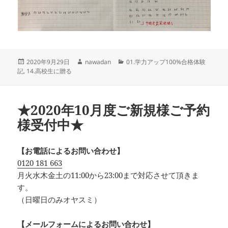
投
作
カ
2020年9月29日
nawadan
01.学力アップ100%合格体験
稿
成
テ
記
,
14.高校生に贈る
日:
者
ゴ
リ
ー
★2020年10月度ご新規様ご予約
様受付中★
【お電話によるお問い合わせ】
0120 181 663
月火水木金土の11:00から23:00まで対応させて頂きま
す。
（日曜日のみオヤスミ）‪
【メールフォームによるお問い合わせ】