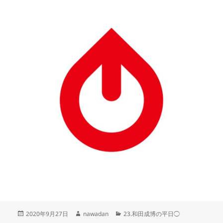
投
作
カ
2020年9月27日
nawadan
23.和田成博の平日◯
稿
成
テ