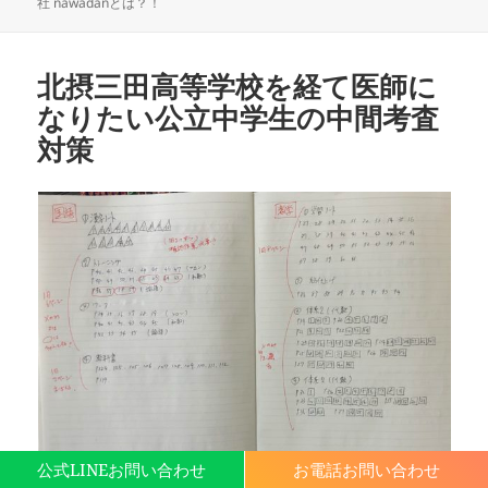
稿
成
テ
社 nawadanとは？！
日:
者
ゴ
リ
ー
北摂三田高等学校を経て医師に
なりたい公立中学生の中間考査
対策
公式LINEお問い合わせ
お電話お問い合わせ