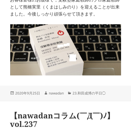
として熊橋実里（くまはしみのり）を迎えることが出来
ました。今後しっかり頑張らせて頂きます。
投
作
カ
2020年9月25日
nawadan
23.和田成博の平日◯
稿
成
テ
日:
者
ゴ
リ
【nawadanコラム(￣Д￣)ﾉ】
ー
vol.237