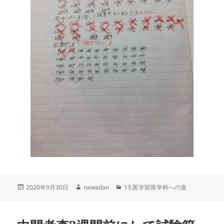
投
作
カ
2020年9月30日
nawadan
13.医学部医学科への道
稿
成
テ
日:
者
ゴ
リ
ー