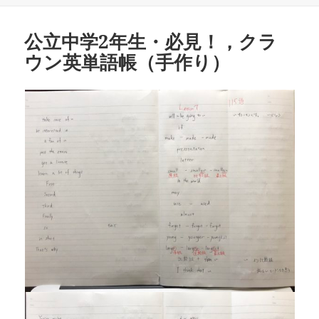
日:
者
ゴ
リ
公立中学2年生・必見！，クラ
ー
ウン英単語帳（手作り）