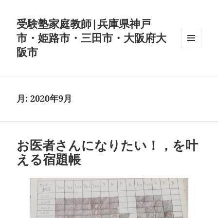
受験塾家庭教師|兵庫県神戸
市・姫路市・三田市・大阪府大
阪市
メニュ
ーとウ
ィジェ
ット
月:
2020年9月
お医者さんになりたい！，を叶
える宿題帳