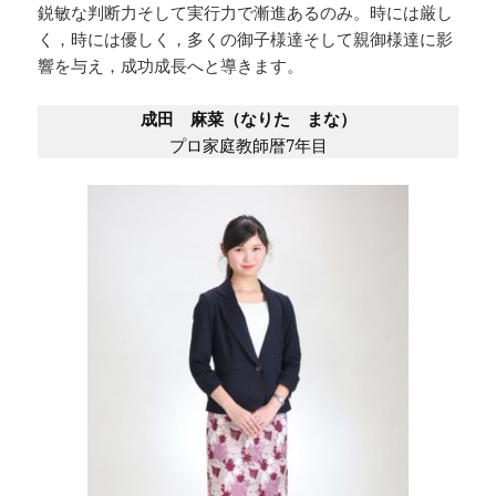
鋭敏な判断力そして実行力で漸進あるのみ。時には厳し
く，時には優しく，多くの御子様達そして親御様達に影
響を与え，成功成長へと導きます。
成田 麻菜（なりた まな）
プロ家庭教師暦7年目