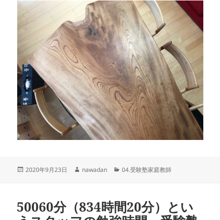
投
作
カ
2020年9月23日
nawadan
04.受験塾家庭教師
稿
成
テ
日:
者
ゴ
リ
50060分（834時間20分）とい
ー