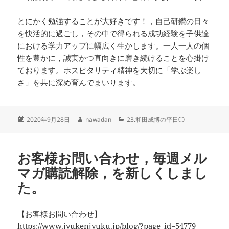
とにかく勉強することが大好きです！，自己研鑽の日々
を快活的に過ごし，その中で得られる成功経験を子供達
における学力アップに幅広く生かします。一人一人の個
性を豊かに，誠実かつ直向きに磨き続けることを心掛け
ております。ホスピタリティ精神を大切に「学ぶ楽し
さ」を共に深め育んでまいります。‬
投
作
カ
2020年9月28日
nawadan
23.和田成博の平日◯
稿
成
テ
日:
者
ゴ
リ
お客様お問い合わせ，毎週メル
ー
マガ購読解除，を新しくしまし
た。
【お客様お問い合わせ】
https://www.jyukenjyuku.jp/blog/?page_id=54779