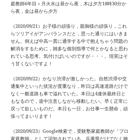
庭教師6年目＞月火水は昼から夜，木は夕方18時30分か
ら夜，金は昼から夕方
（2020/09/21）お子様の頑張り，親御様の頑張り，これ
らツリアイがアンバランスだと，思った通りにはいきま
せん。例えば中高一貫に通学する中で抱えちゃう問題の
解消をするために，雑多な個別指導で何とかなると思わ
れている思考。気付けばいいのですが・・・。現実はそ
う甘くないですよ！
（2020/09/22）かなり渋滞が激しかった。自然渋滞や交
通集中といった状況が度重なり，昨日は高速道路だけで
なく一般道路も車で溢れていた。本日は4連休最終日と
もなるので，道中注意しながら移動したい。早く正常に
戻って欲しいものだ。本日も一日，お仕事一生懸命，頑
張ってまいります！
（2020/09/23）Google検索で，受験塾家庭教師が「プロ
家庭教師」として認知されている。兵庫県だけでなく神