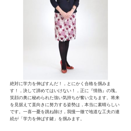
絶対に学力を伸ばすんだ！，とにかく合格を掴みま
す！，決して諦めてはいけない！，正に『情熱』の塊。
笑顔の奥に秘められた強い気持ちが奮い立ちます。将来
を見据えて直向きに努力する姿勢は，本当に素晴らしい
です。一喜一憂を跳ね除け，我慢一徹で地道な工夫の連
続が「学力を伸ばす鍵」を掴みます。