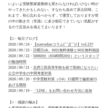
いよいよ受験塾家庭教師も変わらなければいけない時が
やってきたかもしれない。すなわち改めて原点回帰。こ
れまで，初心忘れるべからず，で運営しておりますが世
の中の動き方（常識）に多少順応できていない気配がす
るので足並みを揃えてまいります！
【□・毎日ブログ】
2020 / 09 / 24・
【nawadanコラム(￣Д￣)ﾉ】vol.237
2020 / 09 / 23・
日曜日ok。60分無料体験と60分無料相談
2020 / 09 / 22・
50060分（834時間20分）というスタッフ
の勉強時間
2020 / 09 / 21・
北摂三田高等学校を経て医師になりたい
公立中学生の中間考査対策
2020 / 09 / 20・
中学受験対策（小6）15週間で偏差値15
あげる階段
2020 / 09 / 19・
「LINE」をお問い合わせ方法に追加
【○・感謝の極み】
お客様皆様のお陰様で，受験塾家庭教師のプロ家庭教師