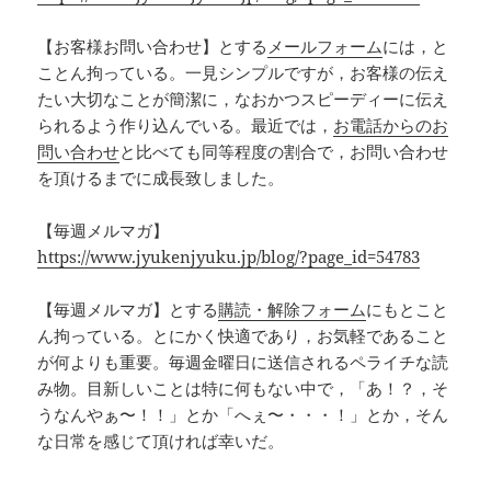
【お客様お問い合わせ】とする
メールフォーム
には，と
ことん拘っている。一見シンプルですが，お客様の伝え
たい大切なことが簡潔に，なおかつスピーディーに伝え
られるよう作り込んでいる。最近では，
お電話からのお
問い合わせ
と比べても同等程度の割合で，お問い合わせ
を頂けるまでに成長致しました。
【毎週メルマガ】
https://www.jyukenjyuku.jp/blog/?page_id=54783
【毎週メルマガ】とする
購読・解除フォーム
にもとこと
ん拘っている。とにかく快適であり，お気軽であること
が何よりも重要。毎週金曜日に送信されるペライチな読
み物。目新しいことは特に何もない中で，「あ！？，そ
うなんやぁ〜！！」とか「へぇ〜・・・！」とか，そん
な日常を感じて頂ければ幸いだ。