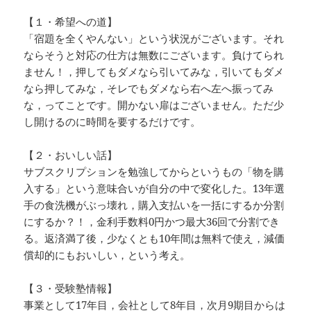
【１・希望への道】
「宿題を全くやんない」という状況がございます。それ
ならそうと対応の仕方は無数にございます。負けてられ
ません！，押してもダメなら引いてみな，引いてもダメ
なら押してみな，そレでもダメなら右へ左へ振ってみ
な，ってことです。開かない扉はございません。ただ少
し開けるのに時間を要するだけです。
【２・おいしい話】
サブスクリプションを勉強してからというもの「物を購
入する」という意味合いが自分の中で変化した。13年選
手の食洗機がぶっ壊れ，購入支払いを一括にするか分割
にするか？！，金利手数料0円かつ最大36回で分割でき
る。返済満了後，少なくとも10年間は無料で使え，減価
償却的にもおいしい，という考え。
【３・受験塾情報】
事業として17年目，会社として8年目，次月9期目からは