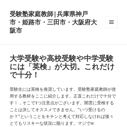
受験塾家庭教師|兵庫県神戸
市・姫路市・三田市・大阪府大
阪市
メニュ
ーとウ
ィジェ
ット
大学受験や高校受験や中学受験
には「英検」が大切。これだけ
で十分！
受験生には英検を推奨しています。受験塾家庭教師が使
用する教材をここに紹介します。正直これだけで十分で
す！，そこで1つ注意点がございます。闇雲に受検する
ことは決してオススメできません。”いつ受けるの
か？”ということをキチンと考えて対応しなければ後々
とてもリスキーな状況に陥ります。マジでw