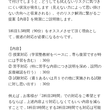
て付けてしまうと，どうしても拭えないリスクに気づき
にくい状況が発生します（見えない力によって思い掛け
ない方向へと収束される）。そのリスク解消に繋がるご
提案【内容】を簡潔にご説明致します。
1科目1.5時間（90分）をオススメさせて頂く理由とし
て，後述の対応が必要になるからです。
【内容】
① 授業対応（学習塾教材をベースに，専ら復習ですが時
には予習を含む） ：30分
② 苦手対応（特に苦手な内容につき説明を深め，設問の
反復確認を行う） ：30分
③ 試験対応（週１あるいは月１その他に実施される試験
に対し思い出す） ：30分
例えば，お客様が「2科目2時間」での対応をご希望とす
るならば，上述内容より対応しなくてもいい内容を減ら
すことで，1科目1時間とする2科目2時間でも対応は可能