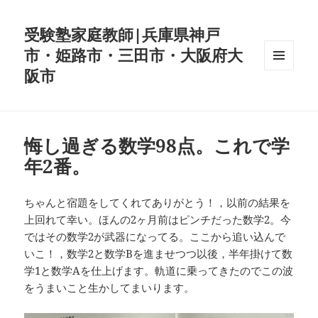
受験塾家庭教師|兵庫県神戸
市・姫路市・三田市・大阪府大
阪市
メニュ
ーとウ
ィジェ
ット
悔し過ぎる数学98点。これで学
年2番。
ちゃんと宿題をしてくれてありがとう！，以前の結果を
上回れて幸い。ほんの2ヶ月前はピンチだった数学2。今
ではその数学2が武器になってる。ここから追い込んで
いこ！，数学2と数学Bを進ませつつ以後，半年掛けて数
学1と数学Aを仕上げます。軌道に乗ってきたのでこの波
をうまいこと生かしてまいります。