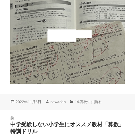
投
作
カ
2022年11月6日
nawadan
14.高校生に贈る
稿
成
テ
日:
者
ゴ
投
リ
前
稿
中学受験しない小学生にオススメ教材「算数」
ー
前
ナ
特訓ドリル
の