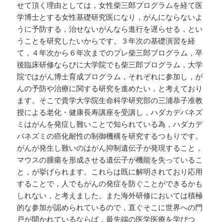
せて頂く理由としては，女性柴三郎プログラムを経て医
学博士とする女性基礎研究医になり，がんにならないよ
うに予防する，治せないがんなら進行を遅らせる，とい
うことを研究したいからです。３年次の基礎演習を経
て，４年次から６年次までのプレ柴三郎プログラム，卒
後臨床研修ならびに大学院でも柴三郎プログラム，大学
院ではがん博士育成プログラム，それぞれに参加し，が
んの予防や治療に関する研究を進めたい，と考えており
ます。そこで貴学大学院生命科学研究部の三浦恭子准教
授による老化・健康長寿講座を受講し，ハダカデバネズ
ミはがんを発症し難いことで知られている為，ハダカデ
バネズミの癌化耐性の制御機構を研究するつもりです。
がんが発生し難いのはがん抑制遺伝子が発現すること，
マウスの腫瘍を形成させる遺伝子が機能を失っているこ
と，が挙げられます。これらは既に解明されており応用
することで，人でもがんの発症を防ぐことができるかも
しれない，と考えました。また海外研修においては積極
的な参加が認められているので，直ぐそこに世界への門
戸が開かれているならば，最先端の医学医療を学びつ