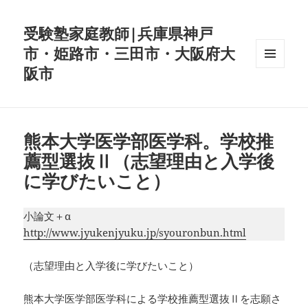
受験塾家庭教師|兵庫県神戸
市・姫路市・三田市・大阪府大
阪市
メニュ
ーとウ
ィジェ
ット
熊本大学医学部医学科。学校推
薦型選抜Ⅱ（志望理由と入学後
に学びたいこと）
小論文＋α
http://www.jyukenjyuku.jp/syouronbun.html
（志望理由と入学後に学びたいこと）
熊本大学医学部医学科による学校推薦型選抜Ⅱを志願さ