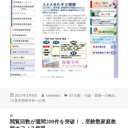
投
作
カ
2021年3月8日
nawadan
07.出願・小論・面接への極み
,
稿
成
テ
13.医学部医学科への道
日:
者
ゴ
リ
投
ー
前
稿
閲覧回数が週間200件を突破！，受験塾家庭教
前
ナ