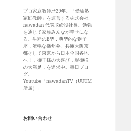
プロ家庭教師歴29年。「受験塾
家庭教師」を運営する株式会社
nawadan 代表取締役社長。勉強
を通じて家族みんなが幸せにな
る。生粋のB型，典型的な獅子
座，流暢な播州弁。兵庫大阪京
都そして東京から日本全国各地
へ！，御子様の大喜び，親御様
の大満足，を追求中。毎日ブロ
グ。
Youtube「nawadanTV（UUUM
所属）」
お問い合わせ