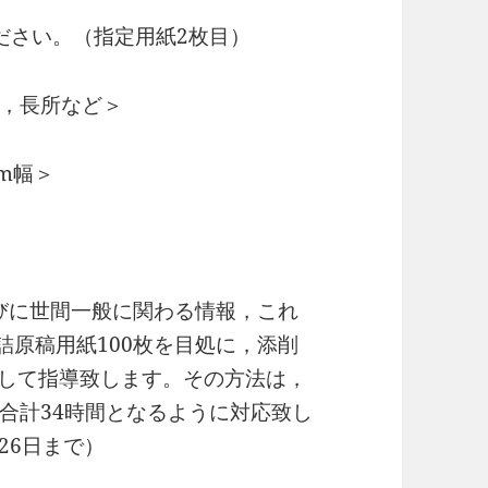
ださい。（指定用紙2枚目）
，長所など＞
mm幅＞
らびに世間一般に関わる情報，これ
詰原稿用紙100枚を目処に，添削
として指導致します。その方法は，
合計34時間となるように対応致し
月26日まで）