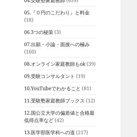
04.受験塾家庭教師
(659)
05.『０円のこだわり』と料金
(18)
06.3つの秘策
(3)
07.出願・小論・面接への極み
(160)
08.オンライン家庭教師もok
(39)
09.受験コンサルタント
(19)
10.YouTubeでわかること
(81)
11.受験塾家庭教師ブックス
(12)
12.国公立大学の偏差値と合格最
低得点率など
(42)
13.医学部医学科への道
(217)