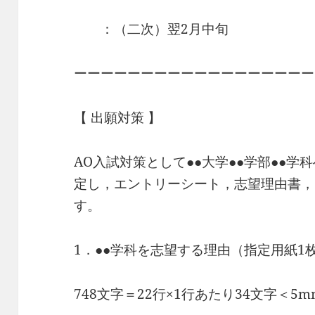
：（二次）翌2月中旬
ーーーーーーーーーーーーーーーーーー
【 出願対策 】
AO入試対策として●●大学●●学部●●
定し，エントリーシート，志望理由書，
す。
1．●●学科を志望する理由（指定用紙1
748文字＝22行×1行あたり34文字＜5