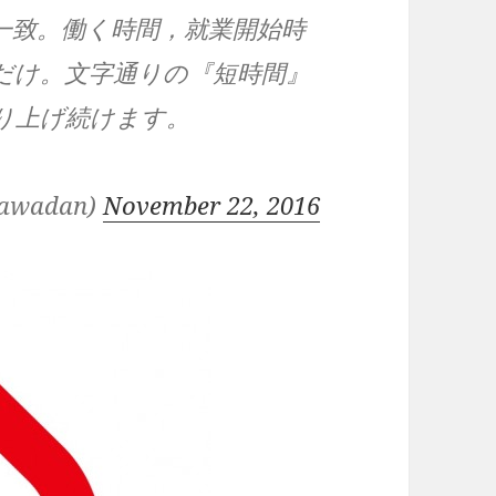
一致。働く時間，就業開始時
だけ。文字通りの『短時間』
り上げ続けます。
wadan)
November 22, 2016