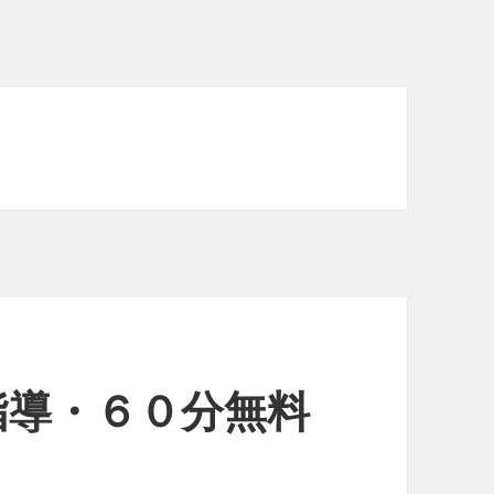
指導・６０分無料
）