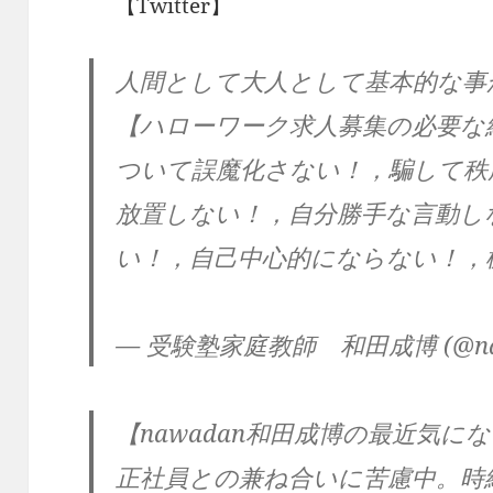
【Twitter】
人間として大人として基本的な事
【ハローワーク求人募集の必要な経
ついて誤魔化さない！，騙して秩
放置しない！，自分勝手な言動し
い！，自己中心的にならない！，
— 受験塾家庭教師 和田成博 (@na
【nawadan和田成博の最近気にな
正社員との兼ね合いに苦慮中。時