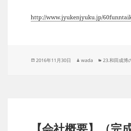
http://www.jyukenjyuku.jp/60funntai
投
作
カ
2016年11月30日
wada
23.和田成博
稿
成
テ
日:
者
ゴ
リ
ー
【会社概要】（完