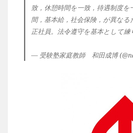
致，休憩時間を一致，待遇制度を
間，基本給，社会保険，が異なる
正社員。法令遵守を基本として練
— 受験塾家庭教師 和田成博 (@na