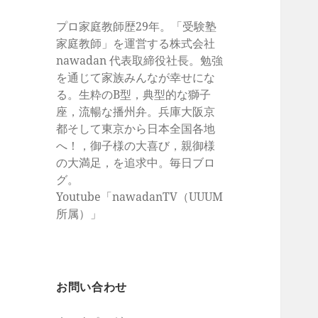
プロ家庭教師歴29年。「受験塾
家庭教師」を運営する株式会社
nawadan 代表取締役社長。勉強
を通じて家族みんなが幸せにな
る。生粋のB型，典型的な獅子
座，流暢な播州弁。兵庫大阪京
都そして東京から日本全国各地
へ！，御子様の大喜び，親御様
の大満足，を追求中。毎日ブロ
グ。
Youtube「nawadanTV（UUUM
所属）」
お問い合わせ