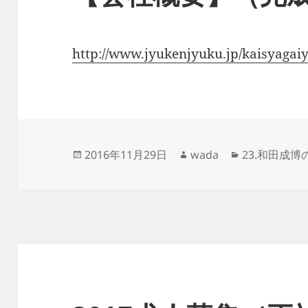
http://www.jyukenjyuku.jp/kaisyagai
投
作
カ
2016年11月29日
wada
23.和田成博
稿
成
テ
日:
者
ゴ
リ
ー