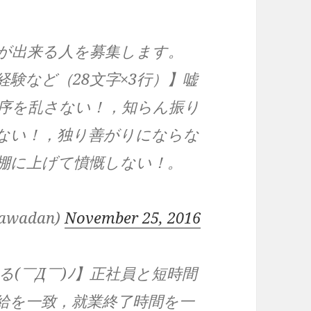
が出来る人を募集します。
験など（28文字×3行）】嘘
序を乱さない！，知らん振り
ない！，独り善がりにならな
棚に上げて憤慨しない！。
wadan)
November 25, 2016
る(￣Д￣)ﾉ】正社員と短時間
給を一致，就業終了時間を一