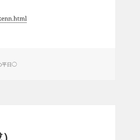
kenn.html
の平日◯
成）