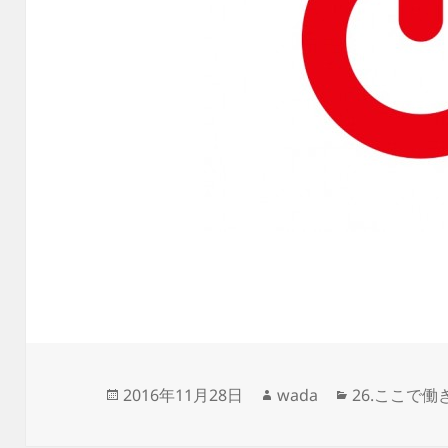
投
作
カ
2016年11月28日
wada
26.ここで働
稿
成
テ
日:
者
ゴ